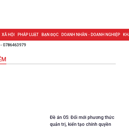
XÃ HỘI
PHÁP LUẬT
BẠN ĐỌC
DOANH NHÂN - DOANH NGHIỆP
KH
 - 0786463979
NG NAI & NGHỊ QUYẾT 57
LAO ĐỘNG - CÔNG ĐOÀN
PHÓNG SỰ
PHỎ
ĐÊM
I HỘI ĐẠI BIỂU TOÀN QUỐC LẦN THỨ XIV CỦA ĐẢNG
ĐỢT THI ĐUA ĐẶC
Đề án 05: Đổi mới phương thức
quản trị, kiến tạo chính quyền