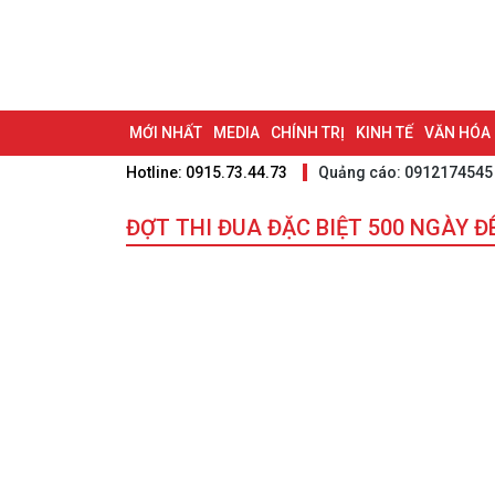
MỚI NHẤT
MEDIA
CHÍNH TRỊ
KINH TẾ
VĂN HÓA
Hotline: 0915.73.44.73
Quảng cáo: 0912174545
DU LỊCH - ẨM THỰC
CHUYỂN ĐỔI SỐ
THỂ THAO
ĐỒ
BẠN CẦN BIẾT
ĐỢT THI ĐUA ĐẶC BIỆT 500 NGÀY 
CHẠM 95 - KHÁM PHÁ ĐỒNG NAI
ĐẠ
NHỊP CẦU NHÂN ÁI
THÀNH PHỐ ĐỒNG NAI