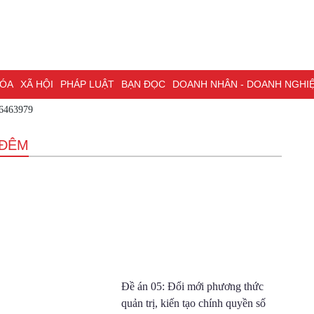
HÓA
XÃ HỘI
PHÁP LUẬT
BẠN ĐỌC
DOANH NHÂN - DOANH NGHI
86463979
ĐỒNG NAI & NGHỊ QUYẾT 57
LAO ĐỘNG - CÔNG ĐOÀN
PHÓNG
ỒNG NAI
ĐẠI HỘI ĐẠI BIỂU TOÀN QUỐC LẦN THỨ XIV CỦA ĐẢNG
 ĐÊM
H PHỐ ĐỒNG NAI
Đề án 05: Đổi mới phương thức
quản trị, kiến tạo chính quyền số