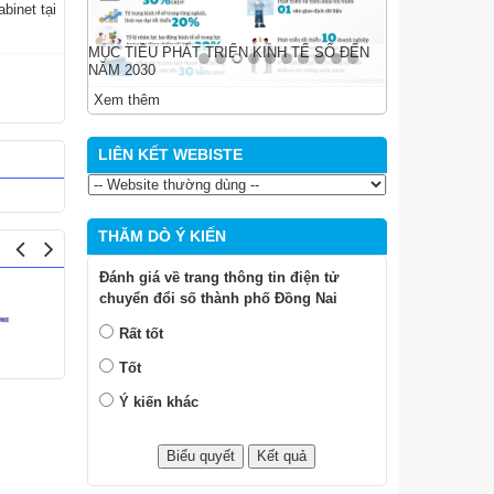
binet tại
MỤC TIÊU PHÁT TRIỂN KINH TẾ SỐ ĐẾN
NĂM 2030
Xem thêm
LIÊN KẾT WEBISTE
THĂM DÒ Ý KIẾN
Đánh giá về trang thông tin điện tử
chuyển đổi số thành phố Đồng Nai
Rất tốt
Tốt
Ý kiến khác