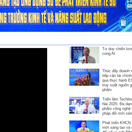
Tư duy chiến lư
cùng AI
Thúc đẩy doanh 
tiếp cận tài chín
qua thực hành 
truy xuất nguồn 
phẩm
Triển lãm Techfe
Nai 2025: Đa dạn
phẩm công nghệ v
pháp đổi mới sán
Phát triển KHCN,
mới sáng tạo và