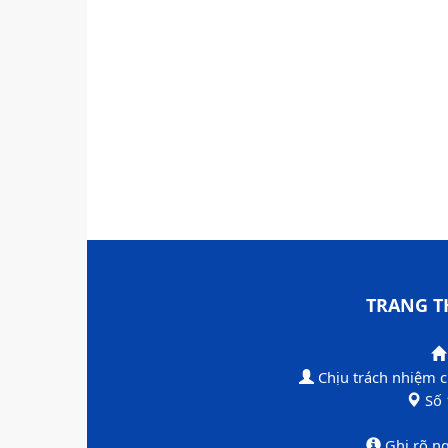
TRANG T
Chịu trách nhiệm 
​Số
​Ghi rõ n