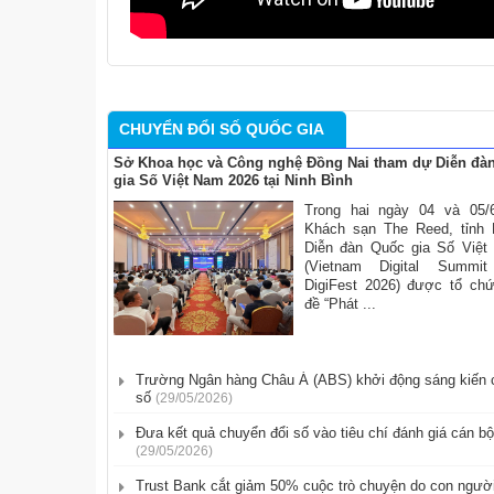
CHUYỂN ĐỔI SỐ QUỐC GIA
Sở Khoa học và Công nghệ Đồng Nai tham dự Diễn đà
gia Số Việt Nam 2026 tại Ninh Bình
Trong hai ngày 04 và 05/6
Khách sạn The Reed, tỉnh 
Diễn đàn Quốc gia Số Việt
(Vietnam Digital Summi
DigiFest 2026) được tổ ch
đề “Phát ...
Trường Ngân hàng Châu Á (ABS) khởi động sáng kiến 
số
(29/05/2026)
​Đưa kết quả chuyển đổi số vào tiêu chí đánh giá cán bộ
(29/05/2026)
Trust Bank cắt giảm 50% cuộc trò chuyện do con người