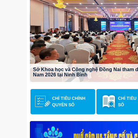
ại 10 xã,
Sở Khoa học và Công nghệ Đồng Nai tham dự
Nam 2026 tại Ninh Bình
CHỈ TIÊU CHÍNH
CHỈ TIÊU
QUYỀN SỐ
SỐ