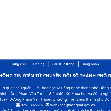
Trang chủ
Liên hệ
Cấu trúc trang
Đăng nhập
HÔNG TIN ĐIỆN TỬ CHUYỂN ĐỔI SỐ THÀNH PHỐ Đ
Cơ quan chủ quản: Sở Khoa học và Công nghệ thành phố Đồng 
chính: Ông Phạm Văn Trinh - Giám đốc Sở Khoa học và Công ngh
 1597, Đường Phạm Văn Thuận, phường Trấn Biên, thành phố Đồng
0251.3822297 ​
​ webkhcn​​@dongnai.gov.vn​
guồn "chuyendoiso​.dongnai.gov.vn" khi phát hành lại thông tin từ 