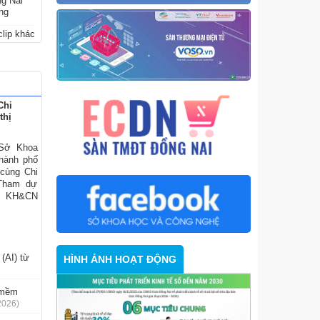
ng Nai
ững
lip khác
Chi
thị
 Sở Khoa
hành phố
 cùng Chi
 Tham dự
ở KH&CN
(AI) từ
HÌNH ẢNH HOẠT ĐỘNG
n mềm
2026)