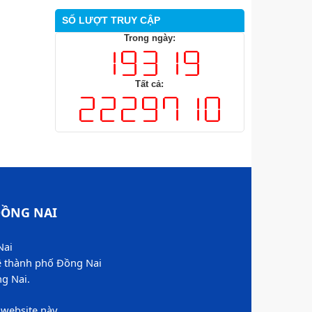
SỐ LƯỢT TRUY CẬP
Trong ngày:
Tất cả:
ỒNG NAI​
Nai
ệ thành phố Đồng Nai
 Nai.​
website này​