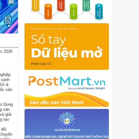
ợc 2026
nghiệp
h xanh
ESG &
gốc sản
st Dong
g sản
à giải
g tạo
 đổi
 chuyển