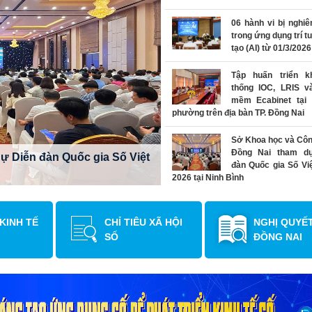
06 hành vi bị nghi
trong ứng dụng trí t
tạo (AI) từ 01/3/2026
Tập huấn triển k
thống IOC, LRIS v
mềm Ecabinet tại 
phường trên địa bàn TP. Đồng Nai
Bàn giao hệ thống theo dõ
Sở Khoa học và Côn
thông minh thành phố Đồn
Đồng Nai tham d
 Diễn đàn Quốc gia Số Việt
đàn Quốc gia Số Vi
2026 tại Ninh Bình
Bàn giao hệ thống t
các dự án trên Tru
 KINH TẾ
CHỈ TIÊU XÃ HỘI
NGHỊ QUYẾ
Giám sát, điều hàn
SỐ
ĐỒNG NAI
minh thành phố Đồng Nai
Sở Khoa học và Côn
làm việc với FPT IS 
pháp đánh giá, xế
công chức KPI