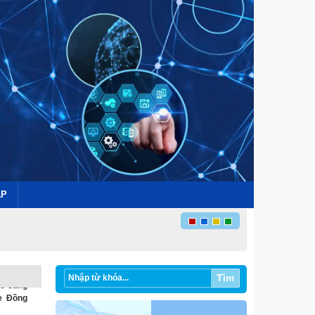
ÁP
g nghệ
Tìm
ệc cùng
e Đồng