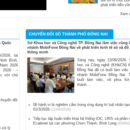
đổi số vì một Đồ
phát triển bền v
Xem c
CHUYỂN ĐỔI SỐ THÀNH PHỐ ĐỒNG NAI
n Quốc
Sở Khoa học và Công nghệ TP. Đồng Nai làm việc cùng 
nhánh MobiFone Đồng Nai về phát triển kinh tế số và đô 
thông minh
/2026, tại
Sáng nay, ngày 13/06/2026,
Ninh Bình,
học và Công nghệ (KH&CN) t
 Nam 2026
Đồng Nai đã có buổi làm việc
t 2026 –
nhánh MobiFone Đồng Nai.
ức với chủ
buổi làm việc, về phía S
thành ...
chuyển đổi
06 hành vi bị nghiêm cấm trong ứng dụng trí tuệ nhân tạo 
01/3/2026
(12/06/2026)
Tiếp tục tập huấn triển khai hệ thống IOC, LRIS và phầ
Ecabinet tại các phường Chơn Thành, Bình Long
(05/06/
 xử lý