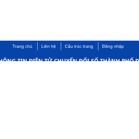
Trang chủ
Liên hệ
Cấu trúc trang
Đăng nhập
HÔNG TIN ĐIỆN TỬ CHUYỂN ĐỔI SỐ THÀNH PHỐ Đ
Cơ quan chủ quản: Sở Khoa học và Công nghệ thành phố Đồng 
chính: Ông Phạm Văn Trinh - Giám đốc Sở Khoa học và Công ngh
 1597, Đường Phạm Văn Thuận, phường Trấn Biên, thành phố Đồng
0251.3822297 ​
​ webkhcn​​@dongnai.gov.vn​
guồn "chuyendoiso​.dongnai.gov.vn" khi phát hành lại thông tin từ 