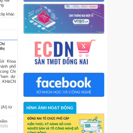
ng Nai
ững
lip khác
Chi
thị
 Sở Khoa
hành phố
 cùng Chi
 Tham dự
ở KH&CN
(AI) từ
HÌNH ẢNH HOẠT ĐỘNG
n mềm
2026)