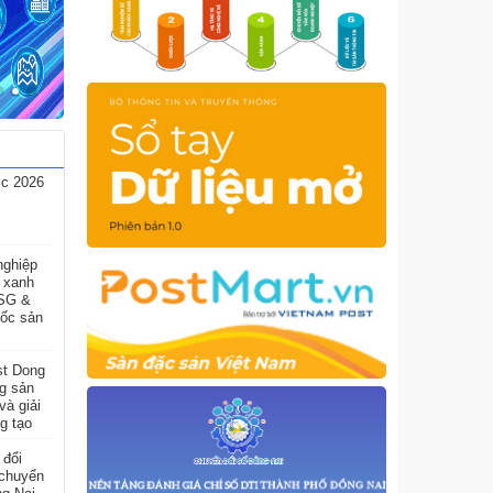
p loại
ợc 2026
nghiệp
h xanh
ESG &
gốc sản
st Dong
g sản
à giải
g tạo
 đổi
 chuyển