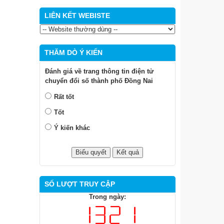
LIÊN KẾT WEBISTE
THĂM DÒ Ý KIẾN
Đánh giá về trang thông tin điện tử
chuyển đổi số thành phố Đồng Nai
Rất tốt
Tốt
Ý kiến khác
SỐ LƯỢT TRUY CẬP
Trong ngày: