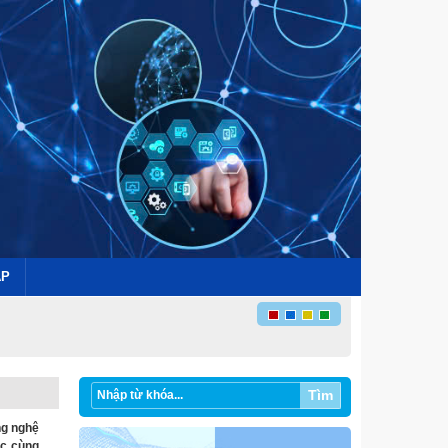
ÁP
Tìm
g nghệ
ệc cùng