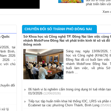
đổi số vì một Đồ
phát triển bền v
Xem c
CHUYỂN ĐỔI SỐ THÀNH PHỐ ĐỒNG NAI
n Quốc
Sở Khoa học và Công nghệ TP. Đồng Nai làm việc cùng 
nhánh MobiFone Đồng Nai về phát triển kinh tế số và đô 
thông minh
/2026, tại
Sáng nay, ngày 13/06/2026,
Ninh Bình,
học và Công nghệ (KH&CN) t
 Nam 2026
Đồng Nai đã có buổi làm việc
t 2026 –
nhánh MobiFone Đồng Nai.
ức với chủ
buổi làm việc, về phía S
thành ...
chuyển đổi
06 hành vi bị nghiêm cấm trong ứng dụng trí tuệ nhân tạo 
01/3/2026
(12/06/2026)
Tiếp tục tập huấn triển khai hệ thống IOC, LRIS và phầ
Ecabinet tại các phường Chơn Thành, Bình Long
(05/06/
 xử lý