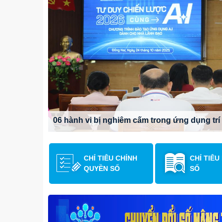
hánh
h
06 hành vi bị nghiêm cấm trong ứng dụng trí 
CHỈ TIÊU CHÍNH
CHỈ TIÊU
QUYỀN SỐ
SỐ