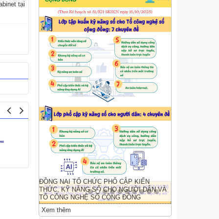
binet tại
ĐỒNG NAI TỔ CHỨC PHỔ CẬP KIẾN
THỨC, KỸ NĂNG SỐ CHO NGƯỜI DÂN VÀ
TỔ CÔNG NGHỆ SỐ CỘNG ĐỒNG
Xem thêm