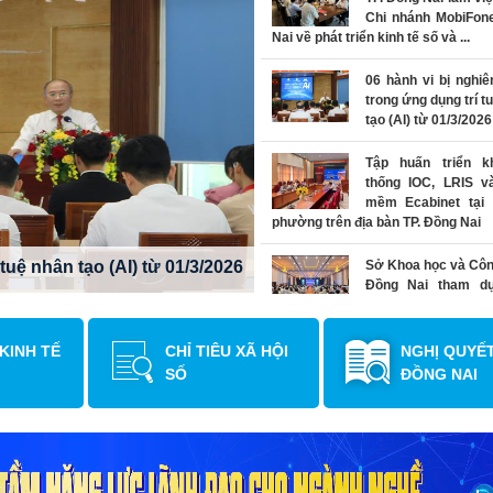
Chi nhánh MobiFon
Nai về phát triển kinh tế số và ...
06 hành vi bị nghi
trong ứng dụng trí t
tạo (AI) từ 01/3/2026
Tập huấn triển k
thống IOC, LRIS v
mềm Ecabinet tại 
phường trên địa bàn TP. Đồng Nai
Tập huấn triển khai hệ thố
tuệ nhân tạo (AI) từ 01/3/2026
phường trên địa bàn TP. 
Sở Khoa học và Côn
Đồng Nai tham d
đàn Quốc gia Số Vi
2026 tại Ninh Bình
 KINH TẾ
CHỈ TIÊU XÃ HỘI
NGHỊ QUYẾ
Bàn giao hệ thống t
SỐ
ĐỒNG NAI
các dự án trên Tru
Giám sát, điều hàn
minh thành phố Đồng Nai
Sở Khoa học và Côn
làm việc với FPT IS 