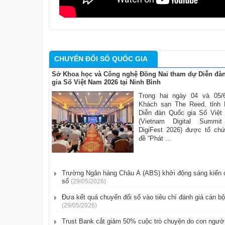
CHUYỂN ĐỔI SỐ QUỐC GIA
Sở Khoa học và Công nghệ Đồng Nai tham dự Diễn đà
gia Số Việt Nam 2026 tại Ninh Bình
Trong hai ngày 04 và 05/6
Khách sạn The Reed, tỉnh 
Diễn đàn Quốc gia Số Việt
(Vietnam Digital Summi
DigiFest 2026) được tổ ch
đề “Phát ...
Trường Ngân hàng Châu Á (ABS) khởi động sáng kiến 
số
(29/05/2026)
​Đưa kết quả chuyển đổi số vào tiêu chí đánh giá cán bộ
(29/05/2026)
Trust Bank cắt giảm 50% cuộc trò chuyện do con người