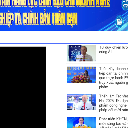
pháp đánh giá, xế
công chức KPI
Tư duy chiến lư
cùng AI
Thúc đẩy doanh 
tiếp cận tài chín
qua thực hành 
truy xuất nguồn 
phẩm
Triển lãm Techfe
Nai 2025: Đa dạn
phẩm công nghệ v
pháp đổi mới sán
Phát triển KHCN,
mới sáng tạo và