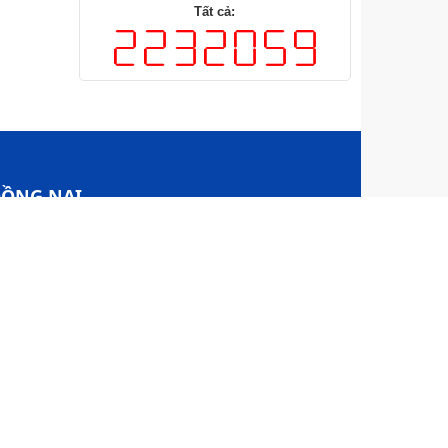
Tất cả:
ỒNG NAI​
Nai
ệ thành phố Đồng Nai
 Nai.​
website này​