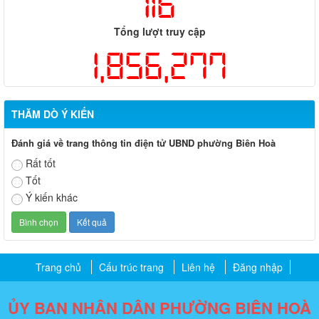
116
Tổng lượt truy cập
1,856,277
THĂM DÒ Ý KIẾN
Đánh giá về trang thông tin điện tử UBND phường Biên Hoà
Rất tốt
Tốt
Ý kiến khác
Trang chủ
Cấu trúc trang
Liên hệ
Đăng nhập
ỦY BAN NHÂN DÂN PHƯỜNG BIÊN HOÀ