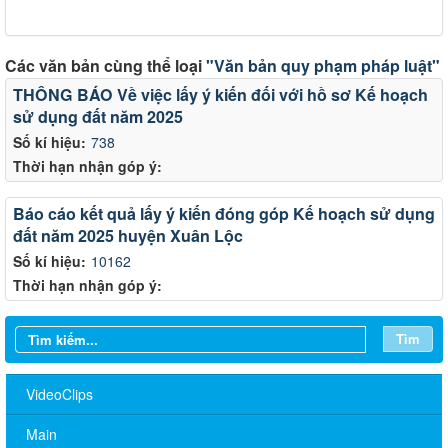
Các văn bản cùng thể loại
"Văn bản quy phạm pháp luật"
THÔNG BÁO Về việc lấy ý kiến đối với hồ sơ Kế hoạch
sử dụng đất năm 2025
Số kí hiệu:
738
Thời hạn nhận góp ý:
Báo cáo kết quả lấy ý kiến đóng góp Kế hoạch sử dụng
đất năm 2025 huyện Xuân Lộc
Số kí hiệu:
10162
Thời hạn nhận góp ý:
Tìm
Về việc đăng tải Báo cáo tiếp thu, giải trình ý kiến góp ý đối với
nhiệm vụ đồ án quy hoạch phân khu đô thị tỷ lệ 1/2.000 phường
VideoClips
Biên Hòa, thành phố Đồng Nai
Main
Thông báo kết quả kiểm tra điều kiện, tiêu chuẩn dự tuyển viên