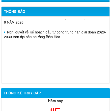
chức vòng 1; triệu tập thí sinh tham dự vòng 2 kỳ thi tuyển dụng
viên chức Trung tâm Dịch vụ tổng hợp phường Biên Hòa
THÔNG BÁO
THÔNG BÁO THÔNG TIN TUYỂN DỤNG LAO ĐỘNG THÁNG
8 NĂM 2026
Nghị quyết về Kế hoạch đầu tư công trung hạn giai đoạn 2026-
2030 trên địa bàn phường Biên Hòa
THỐNG KÊ TRUY CẬP
Hôm nay