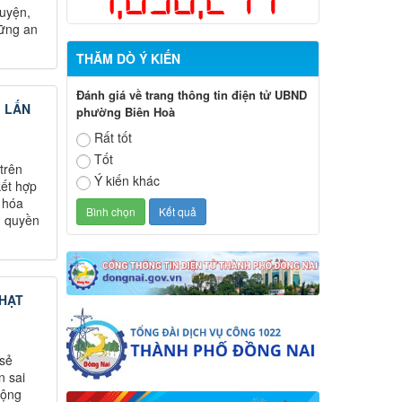
luyện,
vững an
THĂM DÒ Ý KIẾN
Đánh giá về trang thông tin điện tử UBND
M LẤN
phường Biên Hoà
Rất tốt
Tốt
trên
Ý kiến khác
kết hợp
g hóa
m quyền
PHẠT
 sẻ
n sai
động