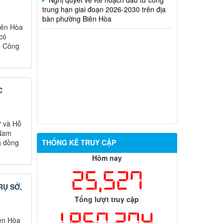
bàn phường Biên Hòa
iên Hòa
có
ng Công
C
ự và Hỗ
 Nam
g đồng
THỐNG KÊ TRUY CẬP
Hôm nay
25,527
RỤ SỞ,
Tổng lượt truy cập
1,850,274
ên Hòa