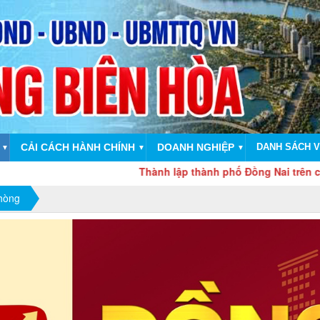
CẢI CÁCH HÀNH CHÍNH
DOANH NGHIỆP
DANH SÁCH V
▼
▼
▼
Thành lập thành phố Đồng Nai trên cơ sở toà
phòng