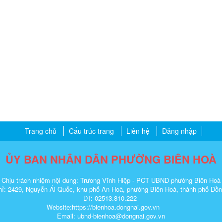
Trang chủ
Cấu trúc trang
Liên hệ
Đăng nhập
ỦY BAN NHÂN DÂN PHƯỜNG BIÊN HOÀ
Chịu trách nhiệm nội dung: Trương Vĩnh Hiệp - PCT UBND phường Biên Hoà
hỉ: 2429, Nguyễn Ái Quốc, khu phố An Hoà, phường Biên Hoà, thành phố Đồ
ĐT: 02513.810.222
Website:https://bienhoa.dongnai.gov.vn
Email: ubnd-bienhoa@dongnai.gov.vn​