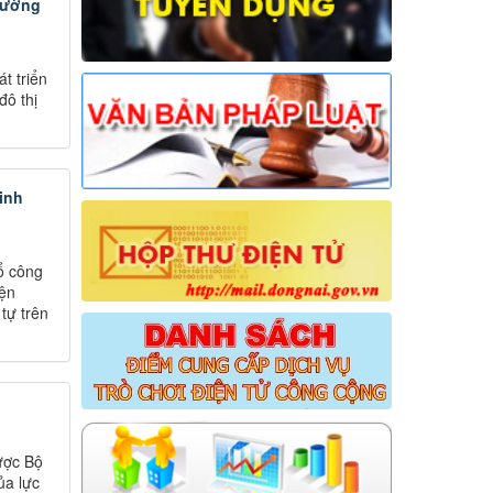
phường
t triển
đô thị
inh
ổ công
iện
tự trên
ược Bộ
ủa lực