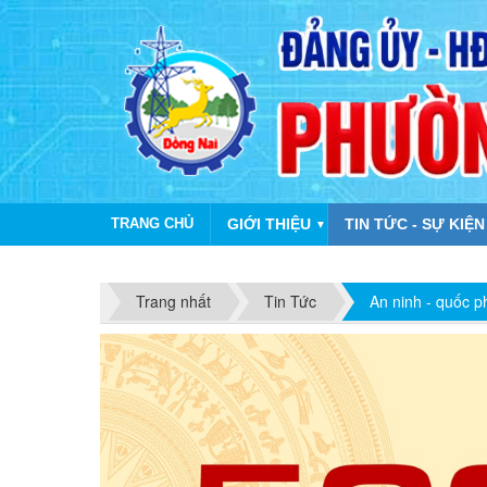
TRANG CHỦ
GIỚI THIỆU
TIN TỨC - SỰ KIỆN
▼
Trang nhất
Tin Tức
An ninh - quốc 