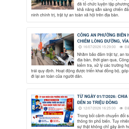
đã tổ chức luyện tập phươn
khả năng sẵn sàng chiến đấu
ninh chính trị, trật tự an toàn xã hội trên địa bàn.
CÔNG AN PHƯỜNG BIÊN H
CHIẾM LÒNG ĐƯỜNG, VỈA
16/07/2026 15:29:00
Đã
Nhằm bảo đảm trật tự, an to
địa bàn, thời gian qua, Côn
kiểm tra, xử lý các trường 
trái quy định. Hoạt động được triển khai đồng bộ, gó
đi lại an toàn của người dân.
TỪ NGÀY 01/7/2026: CHI
ĐẾN 30 TRIỆU ĐỒNG
12/07/2026 16:25:00
Đã
Trong bối cảnh chuyển đổi s
thông tin phổ biến. Tuy nhiên
sự thật không chỉ gây ảnh h