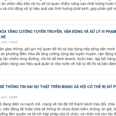
g án chiến đấu bảo vệ trụ sở cơ quan nhằm nâng cao chất lượng huấn 
 và chủ động xử lý hiệu quả các tình huống phát sinh, góp phần giữ 
ÒA TĂNG CƯỜNG TUYÊN TRUYỀN, VẬN ĐỘNG VÀ XỬ LÝ VI PHẠ
 HÈ
 xem: 12444
àn giao thông, giữ gìn mỹ quan đô thị và xây dựng nếp sống văn minh 
g an phường Biên Hòa đã tăng cường công tác tuyên truyền, vận động 
hợp lấn chiếm lòng đường, vỉa hè để kinh doanh, buôn bán, tập kết hàn
p phần nâng cao hiệu quả quản lý nhà nước về trật tự đô thị và bảo đả
A SẺ THÔNG TIN SAI SỰ THẬT TRÊN MẠNG XÃ HỘI CÓ THỂ BỊ XỬ 
 xem: 19080
ố đang diễn ra mạnh mẽ, mạng xã hội đã trở thành kênh trao đổi, chia
, việc đăng tải hoặc chia sẻ thông tin chưa được kiểm chứng, tin giả, ti
ưởng đến quyền và lợi ích hợp pháp của tổ chức, cá nhân mà còn tác 