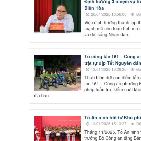
Định hướng 3 nhiệm vụ tr
Biên Hòa
26/04/2026 10:56:00
Đã
Việc định hướng thành lập t
mạnh mẽ cho toàn tỉnh mà c
và đời sống Nhân dân.
Tổ công tác 161 – Công a
trật tự dịp Tết Nguyên đá
13/01/2026 19:28:26
Đã
Thực hiện đợt cao điểm tấn 
tác 161 – Công an phường Bi
pháp tuần tra, kiểm soát khé
địa bàn.
Tổ An ninh trật tự Khu p
13/01/2026 15:13:37
Đã
Tháng 11/2025, Tổ An ninh 
trưởng Bộ Công an tặng Bằng