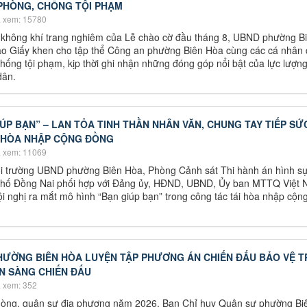
PHÒNG, CHỐNG TỘI PHẠM
 xem: 15780
 không khí trang nghiêm của Lễ chào cờ đầu tháng 8, UBND phường B
rao Giấy khen cho tập thể Công an phường Biên Hòa cùng các cá nhân 
 chống tội phạm, kịp thời ghi nhận những đóng góp nổi bật của lực lượ
dân.
ÚP BẠN” – LAN TỎA TINH THẦN NHÂN VĂN, CHUNG TAY TIẾP SỨ
 HÒA NHẬP CỘNG ĐỒNG
 xem: 11069
ội trường UBND phường Biên Hòa, Phòng Cảnh sát Thi hành án hình s
 phố Đồng Nai phối hợp với Đảng ủy, HĐND, UBND, Ủy ban MTTQ Việt
 nghị ra mắt mô hình “Bạn giúp bạn” trong công tác tái hòa nhập cộn
HƯỜNG BIÊN HÒA LUYỆN TẬP PHƯƠNG ÁN CHIẾN ĐẤU BẢO VỆ T
N SÀNG CHIẾN ĐẤU
 xem: 352
hòng, quân sự địa phương năm 2026, Ban Chỉ huy Quân sự phường Bi