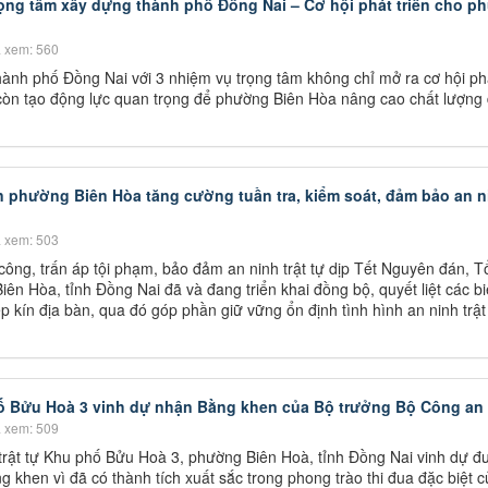
ọng tâm xây dựng thành phố Đồng Nai – Cơ hội phát triển cho 
 xem: 560
hành phố Đồng Nai với 3 nhiệm vụ trọng tâm không chỉ mở ra cơ hội phá
òn tạo động lực quan trọng để phường Biên Hòa nâng cao chất lượng 
n phường Biên Hòa tăng cường tuần tra, kiểm soát, đảm bảo an n
n
 xem: 503
công, trấn áp tội phạm, bảo đảm an ninh trật tự dịp Tết Nguyên đán, T
ên Hòa, tỉnh Đồng Nai đã và đang triển khai đồng bộ, quyết liệt các b
p kín địa bàn, qua đó góp phần giữ vững ổn định tình hình an ninh trật 
hố Bửu Hoà 3 vinh dự nhận Bằng khen của Bộ trưởng Bộ Công an
 xem: 509
trật tự Khu phố Bửu Hoà 3, phường Biên Hoà, tỉnh Đồng Nai vinh dự đ
 khen vì đã có thành tích xuất sắc trong phong trào thi đua đặc biệt c