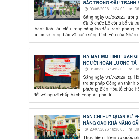
SẮC TRONG ĐẤU TRANH 
03/08/2026 11:24:00
Đã
Sáng ngày 03/8/2026, trong
đã tổ chức Lễ công bố và t
thành tích tiêu biểu trong công tác đấu tranh phòng,
an cơ sở trong bảo vệ cuộc sống bình yên của Nhân 
RA MẮT MÔ HÌNH “BẠN GI
NGƯỜI HOÀN LƯƠNG TÁI
01/08/2026 14:37:00
Đã
Sáng ngày 31/7/2026, tại H
trợ tư pháp Công an thành
phường Biên Hòa tổ chức Hội
đối với người chấp hành xong án phạt tù.
BAN CHỈ HUY QUÂN SỰ P
NÂNG CAO KHẢ NĂNG SẴ
20/07/2026 18:30:00
Đã
Thực hiện nhiệm vụ quốc p