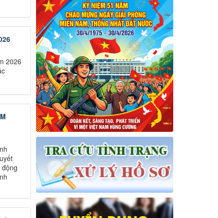
026
ăm 2026
ác
ĂM
ành
uyết
h động
ịnh