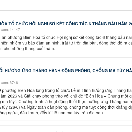
ÒA TỔ CHỨC HỘI NGHỊ SƠ KẾT CÔNG TÁC 6 THÁNG ĐẦU NĂM 2
 xem: 14147
 an phường Biên Hòa tổ chức Hội nghị sơ kết công tác 6 tháng đầu n
hiện nhiệm vụ bảo đảm an ninh, trật tự trên địa bàn, đồng thời đề ra c
tâm cho những tháng cuối năm.
NỔI HƯỞNG ỨNG THÁNG HÀNH ĐỘNG PHÒNG, CHỐNG MA TÚY N
 xem: 6746
phường Biên Hòa long trọng tổ chức Lễ mít tinh hưởng ứng Tháng h
ăm 2026 và Giải chạy phong trào với chủ đề "Biên Hòa – Chung một q
ma túy". Chương trình là hoạt động thiết thực hưởng ứng Tháng hàn
túy (26/6) và Ngày toàn dân phòng, chống ma túy; đồng thời khẳng đ
òng ngừa, đấu tranh, đẩy lùi tệ nạn ma túy trên địa bàn.