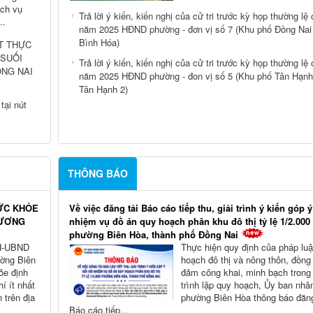
ịch vụ
Trả lời ý kiến, kiến nghị của cử tri trước kỳ họp thường lệ 
..
năm 2025 HĐND phường - đơn vị số 7 (Khu phố Đồng Nai
Bình Hóa)
T THỰC
 SUỐI
Trả lời ý kiến, kiến nghị của cử tri trước kỳ họp thường lệ 
ỒNG NAI
năm 2025 HĐND phường - đon vị số 5 (Khu phố Tân Hạnh
Tân Hạnh 2)
tại nút
THÔNG BÁO
ỨC KHỎE
Về việc đăng tải Báo cáo tiếp thu, giải trình ý kiến góp ý
HƯƠNG
nhiệm vụ đồ án quy hoạch phân khu đô thị tỷ lệ 1/2.000
phường Biên Hòa, thành phố Đồng Nai
KH-UBND
Thực hiện quy định của pháp luậ
ờng Biên
hoạch đô thị và nông thôn, đồng 
ỏe định
đảm công khai, minh bạch trong
í ít nhất
trình lập quy hoạch, Ủy ban nhâ
 trên địa
phường Biên Hòa thông báo đăng
Báo cáo tiếp...