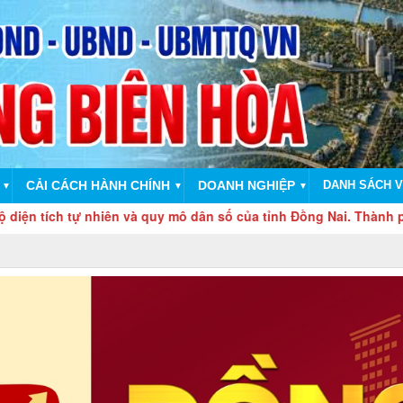
CẢI CÁCH HÀNH CHÍNH
DOANH NGHIỆP
DANH SÁCH V
▼
▼
▼
 nhiên và quy mô dân số của tỉnh Đồng Nai. Thành phố Đồng Nai 