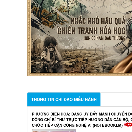
THÔNG TIN CHỈ ĐẠO ĐIỀU HÀNH
PHƯỜNG BIÊN HÒA: ĐẢNG ỦY ĐẨY MẠNH CHUYỂN ĐỔ
ĐỒNG CHÍ BÍ THƯ TRỰC TIẾP HƯỚNG DẪN CÁN BỘ,
CHỨC TIẾP CẬN CÔNG NGHỆ AI (NOTEBOOKLM)