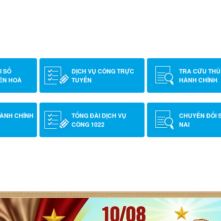
I KHÁM SỨC KHỎE CHO
N CHƯƠNG TRÌNH TIÊM
I SỐ
DỊCH VỤ CÔNG TRỰC
TRA CỨU THỦ
ÊN HOÀ
TUYẾN
HÀNH CHÍNH
HÀNH CHÍNH
TỔNG ĐÀI DỊCH VỤ
CHUYỂN ĐỔI 
CÔNG 1022
NAI