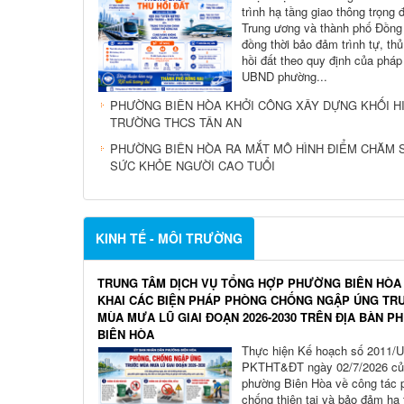
trình hạ tầng giao thông trọng
Trung ương và thành phố Đồng
đồng thời bảo đảm trình tự, thủ
hồi đất theo quy định của pháp 
UBND phường...
PHƯỜNG BIÊN HÒA KHỞI CÔNG XÂY DỰNG KHỐI H
TRƯỜNG THCS TÂN AN
PHƯỜNG BIÊN HÒA RA MẮT MÔ HÌNH ĐIỂM CHĂM 
SỨC KHỎE NGƯỜI CAO TUỔI
KINH TẾ - MÔI TRƯỜNG
TRUNG TÂM DỊCH VỤ TỔNG HỢP PHƯỜNG BIÊN HÒA
KHAI CÁC BIỆN PHÁP PHÒNG CHỐNG NGẬP ÚNG TR
MÙA MƯA LŨ GIAI ĐOẠN 2026-2030 TRÊN ĐỊA BÀN 
BIÊN HÒA
Thực hiện Kế hoạch số 2011/
PKTHT&ĐT ngày 02/7/2026 c
phường Biên Hòa về công tác 
chống thiên tai và bảo đảm hạ 