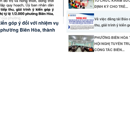
TỔ CHỨC KHÁM SỨ
ĐỊNH KỲ CHO TRẺ...
Về việc đăng tải Báo 
 kiến góp ý đối với nhiệm vụ
thu, giải trình ý kiến g
M SỨC KHỎE ĐỊNH KỲ
00 phường Biên Hòa, thành
PHƯỜNG BIÊN HÒA
UYỂN ĐỔI SỐ - ĐỒNG CHÍ
HỘI NGHỊ TUYÊN TR
ÔNG CHỨC TIẾP CẬN
YÊN TRUYỀN CÔNG TÁC
CÔNG TÁC BIÊN...
PUCHIA NĂM 2026