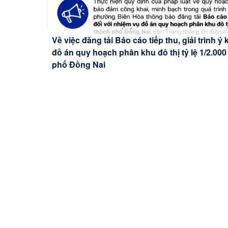
Về việc đăng tải Báo cáo tiếp thu, giải trình ý
TRƯỜNG MẦM NON BỬU HÒA TỔ CHỨC KHÁ
đồ án quy hoạch phân khu đô thị tỷ lệ 1/2.0
CHO TRẺ NĂM HỌC 2026 – 2027
phố Đồng Nai
PHƯỜNG BIÊN HÒA: ĐẢNG ỦY ĐẨY MẠNH CH
BÍ THƯ TRỰC TIẾP HƯỚNG DẪN CÁN BỘ, C
PHƯỜNG BIÊN HÒA THAM DỰ HỘI NGHỊ TU
CÔNG NGHỆ AI (NOTEBOOKLM)
BIÊN GIỚI TRÊN ĐẤT LIỀN VIỆT NAM - CAM