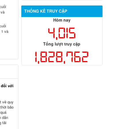
cuối
THỐNG KÊ TRUY CẬP
 và
Hôm nay
cuối
4,015
 1 và
Tổng lượt truy cập
1,828,762
 đối với
t về quy
thời bảo
 quá
n dân
 tải