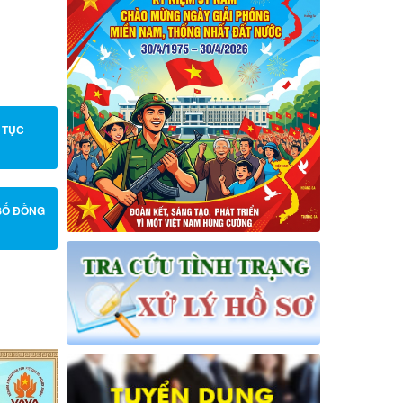
 TỤC
SỐ ĐỒNG