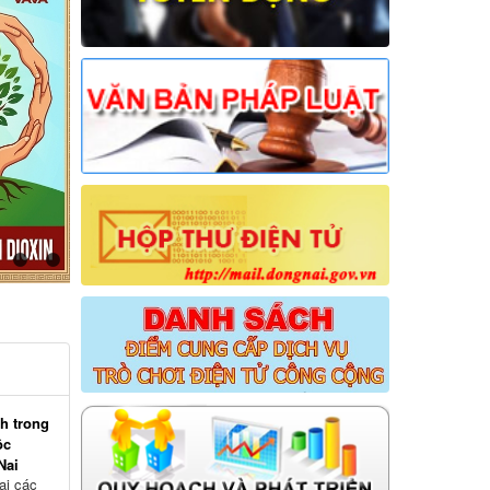
h trong
ộc
Nai
ai các