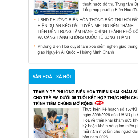
thoát nước đô thị, Trung tâm D
Tổng hợp phường Biên Hòa đã.
UBND PHƯỜNG BIÊN HÒA THÔNG BÁO THU HỒI ĐẤ
HIỆN DỰ ÁN KÉO DÀI TUYẾN METRO BẾN THÀNH –
TIÊN ĐẾN TRUNG TÂM HÀNH CHÍNH THÀNH PHỐ Đ
VÀ CẢNG HÀNG KHÔNG QUỐC TẾ LONG THÀNH
Phường Biên Hòa quyết tâm xóa điểm nghẽn giao thông 
giao Nguyễn Ái Quốc – Hoàng Minh Chánh
VĂN HOÁ - XÃ HỘI
TRẠM Y TẾ PHƯỜNG BIÊN HÒA TRIỂN KHAI KHÁM S
CHO TRẺ EM DƯỚI 06 TUỔI KẾT HỢP THỰC HIỆN C
TRÌNH TIÊM CHỦNG MỞ RỘNG
Thực hiện Kế hoạch số 157/
ngày 30/6/2026 của UBND phư
Hòa về triển khai khám sức kh
kỳ hoặc khám sàng lọc miễn ph
mỗi năm một lần cho người dân
bàn năm 2026,...