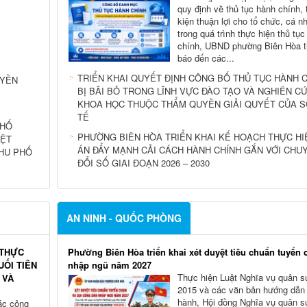
quy định về thủ tục hành chính, 
kiện thuận lợi cho tổ chức, cá n
trong quá trình thực hiện thủ tụ
chính, UBND phường Biên Hòa 
báo đến các...
TRIỂN KHAI QUYẾT ĐỊNH CÔNG BỐ THỦ TỤC HÀNH 
UYỀN
BỊ BÃI BỎ TRONG LĨNH VỰC ĐÀO TẠO VÀ NGHIÊN C
KHOA HỌC THUỘC THẨM QUYỀN GIẢI QUYẾT CỦA S
TẾ
PHỐ
PHƯỜNG BIÊN HÒA TRIỂN KHAI KẾ HOẠCH THỰC HI
IỆT
ÁN ĐẨY MẠNH CẢI CÁCH HÀNH CHÍNH GẮN VỚI CHU
HU PHỐ
ĐỔI SỐ GIAI ĐOẠN 2026 – 2030
AN NINH - QUỐC PHÒNG
 THỰC
Phường Biên Hòa triển khai xét duyệt tiêu chuẩn tuyển 
UỐI TIÊN
nhập ngũ năm 2027
Thực hiện Luật Nghĩa vụ quân 
 VÀ
2015 và các văn bản hướng dẫn 
hành, Hội đồng Nghĩa vụ quân s
ác công