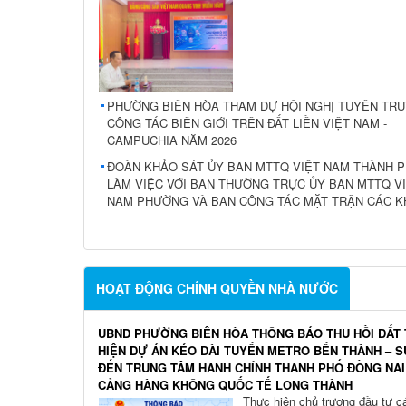
PHƯỜNG BIÊN HÒA THAM DỰ HỘI NGHỊ TUYÊN TR
CÔNG TÁC BIÊN GIỚI TRÊN ĐẤT LIỀN VIỆT NAM -
CAMPUCHIA NĂM 2026
ĐOÀN KHẢO SÁT ỦY BAN MTTQ VIỆT NAM THÀNH 
LÀM VIỆC VỚI BAN THƯỜNG TRỰC ỦY BAN MTTQ V
NAM PHƯỜNG VÀ BAN CÔNG TÁC MẶT TRẬN CÁC K
HOẠT ĐỘNG CHÍNH QUYỀN NHÀ NƯỚC
UBND PHƯỜNG BIÊN HÒA THÔNG BÁO THU HỒI ĐẤT
HIỆN DỰ ÁN KÉO DÀI TUYẾN METRO BẾN THÀNH – S
ĐẾN TRUNG TÂM HÀNH CHÍNH THÀNH PHỐ ĐỒNG NAI
CẢNG HÀNG KHÔNG QUỐC TẾ LONG THÀNH
Thực hiện chủ trương đầu tư c