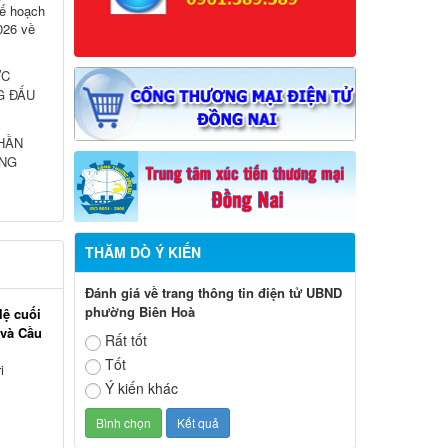
ế hoạch
026 về
ỰC
G ĐẤU
THẦN
ƠNG
THĂM DÒ Ý KIẾN
Đánh giá về trang thông tin điện tử UBND
phường Biên Hoà
lệ cuối
 và Cầu
Rất tốt
Tốt
i
Ý kiến khác