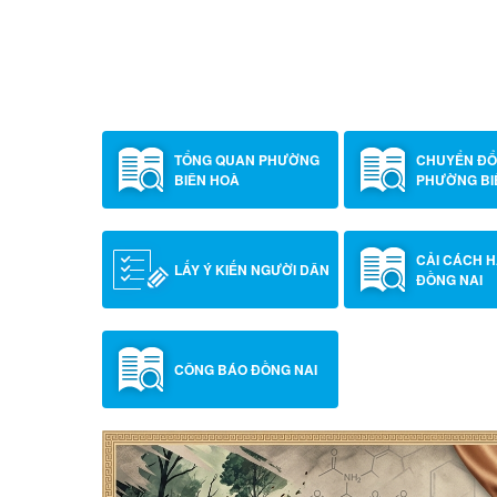
TRẠM Y TẾ PHƯỜNG BIÊN HÒA TRIỂN KHA
TRẺ EM DƯỚI 06 TUỔI KẾT HỢP THỰC HIỆ
CHỦNG MỞ RỘNG
TỔNG QUAN PHƯỜNG
CHUYỂN ĐỔ
BIÊN HOÀ
PHƯỜNG BI
CẢI CÁCH 
LẤY Ý KIẾN NGƯỜI DÂN
ĐỒNG NAI
CÔNG BÁO ĐỒNG NAI