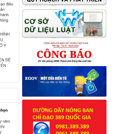
tạo điều
hân
c hành
thông
CHÍNH
ỨU
Ở Y
ỆN ĐỀ
YỂN
chọn
sự năm
thi
ự