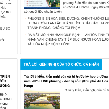
phường Biên Hòa đã ban hành K
 điểm của
số 65/KH-HĐNVQS ngày 06/7/2
 Nai,
xét duyệt tiêu chuẩn tuyển...
 tục thu
luật,
PHƯỜNG BIÊN HÒA BIỂU DƯƠNG, KHEN THƯỞNG L
LƯỢNG CÔNG AN LẬP THÀNH TÍCH XUẤT SẮC TRON
TRANH PHÒNG, CHỐNG TỘI PHẠM
IỆU BỘ
RA MẮT MÔ HÌNH “BẠN GIÚP BẠN” – LAN TỎA TINH 
NHÂN VĂN, CHUNG TAY TIẾP SỨC NGƯỜI HOÀN LƯ
SÓC
TÁI HÒA NHẬP CỘNG ĐỒNG
TRẢ LỜI KIẾN NGHỊ CỦA TỔ CHỨC, CÁ NHÂN
 TRIỂN
Trả lời ý kiến, kiến nghị của cử tri trước kỳ họp thường 
ƯỚC
năm 2025 HĐND phường - đơn vị số 8 (Khu phố An Hòa
PHƯỜNG
Hang)
Trả lời ý kiến, kiến nghị của cử tr
UBND-
ủa UBND
phòng,
tầng