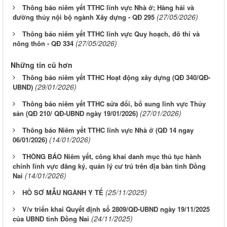
Thông báo niêm yết TTHC lĩnh vực Nhà ở; Hàng hải và
(27/05/2026)
đường thủy nội bộ ngành Xây dựng - QĐ 295
Thông báo niêm yết TTHC lĩnh vực Quy hoạch, đô thi và
(27/05/2026)
nông thôn - QĐ 334
Những tin cũ hơn
Thông báo niêm yết TTHC Hoạt động xây dựng (QĐ 340/QĐ-
(29/01/2026)
UBND)
Thông báo niêm yết TTHC sửa đổi, bổ sung lĩnh vực Thủy
(27/01/2026)
sản (QĐ 210/ QĐ-UBND ngày 19/01/2026)
Thông báo Niêm yết TTHC lĩnh vực Nhà ở (QĐ 14 ngay
(14/01/2026)
06/01/2026)
THÔNG BÁO Niêm yết, công khai danh mục thủ tục hành
chính lĩnh vực đăng ký, quản lý cư trú trên địa bàn tỉnh Đồng
(14/01/2026)
Nai
(25/11/2025)
HỒ SƠ MẪU NGÀNH Y TẾ
V/v triển khai Quyết định số 2809/QĐ-UBND ngày 19/11/2025
(24/11/2025)
của UBND tỉnh Đồng Nai