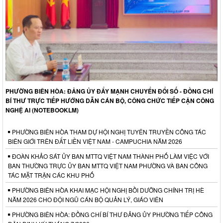
PHƯỜNG BIÊN HÒA: ĐẢNG ỦY ĐẨY MẠNH CHUYỂN ĐỔI SỐ - ĐỒNG CHÍ
BÍ THƯ TRỰC TIẾP HƯỚNG DẪN CÁN BỘ, CÔNG CHỨC TIẾP CẬN CÔNG
NGHỆ AI (NOTEBOOKLM)
PHƯỜNG BIÊN HÒA THAM DỰ HỘI NGHỊ TUYÊN TRUYỀN CÔNG TÁC
BIÊN GIỚI TRÊN ĐẤT LIỀN VIỆT NAM - CAMPUCHIA NĂM 2026
ĐOÀN KHẢO SÁT ỦY BAN MTTQ VIỆT NAM THÀNH PHỐ LÀM VIỆC VỚI
BAN THƯỜNG TRỰC ỦY BAN MTTQ VIỆT NAM PHƯỜNG VÀ BAN CÔNG
TÁC MẶT TRẬN CÁC KHU PHỐ
PHƯỜNG BIÊN HÒA KHAI MẠC HỘI NGHỊ BỒI DƯỠNG CHÍNH TRỊ HÈ
NĂM 2026 CHO ĐỘI NGŨ CÁN BỘ QUẢN LÝ, GIÁO VIÊN
PHƯỜNG BIÊN HÒA: ĐỒNG CHÍ BÍ THƯ ĐẢNG ỦY PHƯỜNG TIẾP CÔNG