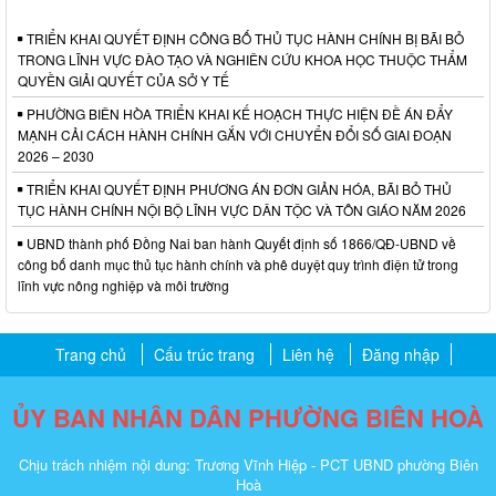
TRIỂN KHAI QUYẾT ĐỊNH CÔNG BỐ THỦ TỤC HÀNH CHÍNH BỊ BÃI BỎ
TRONG LĨNH VỰC ĐÀO TẠO VÀ NGHIÊN CỨU KHOA HỌC THUỘC THẨM
QUYỀN GIẢI QUYẾT CỦA SỞ Y TẾ
PHƯỜNG BIÊN HÒA TRIỂN KHAI KẾ HOẠCH THỰC HIỆN ĐỀ ÁN ĐẨY
MẠNH CẢI CÁCH HÀNH CHÍNH GẮN VỚI CHUYỂN ĐỔI SỐ GIAI ĐOẠN
2026 – 2030
TRIỂN KHAI QUYẾT ĐỊNH PHƯƠNG ÁN ĐƠN GIẢN HÓA, BÃI BỎ THỦ
TỤC HÀNH CHÍNH NỘI BỘ LĨNH VỰC DÂN TỘC VÀ TÔN GIÁO NĂM 2026
UBND thành phố Đồng Nai ban hành Quyết định số 1866/QĐ-UBND về
công bố danh mục thủ tục hành chính và phê duyệt quy trình điện tử trong
lĩnh vực nông nghiệp và môi trường
Trang chủ
Cấu trúc trang
Liên hệ
Đăng nhập
ỦY BAN NHÂN DÂN PHƯỜNG BIÊN HOÀ
Chịu trách nhiệm nội dung: Trương Vĩnh Hiệp - PCT UBND phường Biên
Hoà