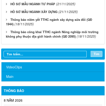
(21/11/2025)
HỒ SƠ MẪU NGÀNH TƯ PHÁP
(21/11/2025)
HỒ SƠ MẪU NGÀNH XÂY DỰNG
Thông báo niêm yết TTHC ngành xây dựng sửa đổi (QĐ
(18/11/2025)
1944)
Thông báo công khai TTHC ngành Nông nghiệp môi trường
(18/11/2025)
không phụ thuộc địa giới hành chính (QĐ 2095)
Tìm
Về việc đăng tải Báo cáo tiếp thu, giải trình ý kiến góp ý đối với
nhiệm vụ đồ án quy hoạch phân khu đô thị tỷ lệ 1/2.000 phường
Biên Hòa, thành phố Đồng Nai
VideoClips
Thông báo kết quả kiểm tra điều kiện, tiêu chuẩn dự tuyển viên
Main
chức vòng 1; triệu tập thí sinh tham dự vòng 2 kỳ thi tuyển dụng
viên chức Trung tâm Dịch vụ tổng hợp phường Biên Hòa
THÔNG BÁO
THÔNG BÁO THÔNG TIN TUYỂN DỤNG LAO ĐỘNG THÁNG
8 NĂM 2026