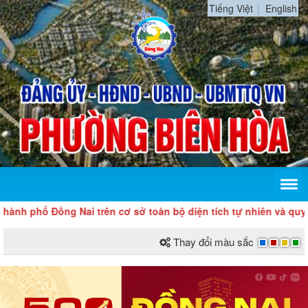
Tiếng Việt
English
h phố Đồng Nai trên cơ sở toàn bộ diện tích tự nhiên và quy mô
Thay đổi màu sắc