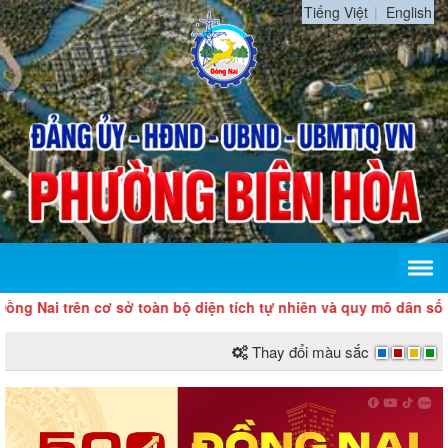
Tiếng Việt
English
i trên cơ sở toàn bộ diện tích tự nhiên và quy mô dân số của t
Thay đổi màu sắc