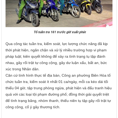
Tổ tuần tra 161 trước giờ xuất phát
Qua công tác tuần tra, kiểm soát, lực lượng chức năng đã kịp
thời phát hiện, ngăn chặn và xử lý nhiều trường hợp vi phạm
pháp luật; kiên quyết không để xảy ra tình trạng tụ tập đánh
nhau, gây rối trật tự công cộng, gây dư luận xấu, bất an, bức
xúc trong Nhân dân.
Căn cứ tình hình thực tế địa bàn, Công an phường Biên Hòa tổ
chức tuần tra, kiểm soát ít nhất 01 ca/ngày, mỗi ca kéo dài tối
thiểu 04 giờ, tập trung phòng ngừa, phát hiện và đấu tranh hiệu
quả với các loại tội phạm đường phố; đồng thời giải quyết triệt
để tình trạng băng, nhóm thanh, thiếu niên tụ tập gây rối trật tự
công cộng, cố ý gây thương tích.