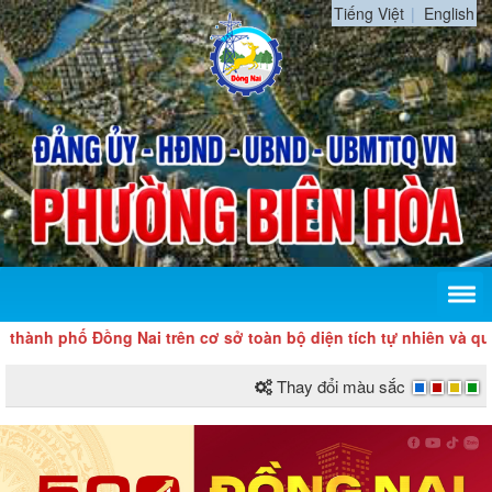
Tiếng Việt
English
h phố Đồng Nai trên cơ sở toàn bộ diện tích tự nhiên và quy mô
Thay đổi màu sắc