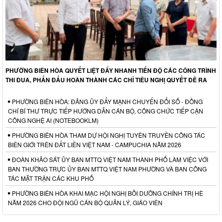
PHƯỜNG BIÊN HÒA QUYẾT LIỆT ĐẨY NHANH TIẾN ĐỘ CÁC CÔNG TRÌNH
THI ĐUA, PHẤN ĐẤU HOÀN THÀNH CÁC CHỈ TIÊU NGHỊ QUYẾT ĐỀ RA
PHƯỜNG BIÊN HÒA: ĐẢNG ỦY ĐẨY MẠNH CHUYỂN ĐỔI SỐ - ĐỒNG
CHÍ BÍ THƯ TRỰC TIẾP HƯỚNG DẪN CÁN BỘ, CÔNG CHỨC TIẾP CẬN
CÔNG NGHỆ AI (NOTEBOOKLM)
PHƯỜNG BIÊN HÒA THAM DỰ HỘI NGHỊ TUYÊN TRUYỀN CÔNG TÁC
BIÊN GIỚI TRÊN ĐẤT LIỀN VIỆT NAM - CAMPUCHIA NĂM 2026
ĐOÀN KHẢO SÁT ỦY BAN MTTQ VIỆT NAM THÀNH PHỐ LÀM VIỆC VỚI
BAN THƯỜNG TRỰC ỦY BAN MTTQ VIỆT NAM PHƯỜNG VÀ BAN CÔNG
TÁC MẶT TRẬN CÁC KHU PHỐ
PHƯỜNG BIÊN HÒA KHAI MẠC HỘI NGHỊ BỒI DƯỠNG CHÍNH TRỊ HÈ
NĂM 2026 CHO ĐỘI NGŨ CÁN BỘ QUẢN LÝ, GIÁO VIÊN