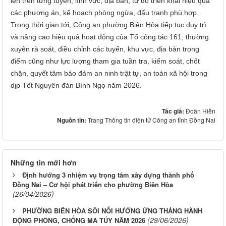
lên trên từng tuyến, lĩnh vực, địa bàn, từ đó triển khai hiệu quả
các phương án, kế hoạch phòng ngừa, đấu tranh phù hợp.
Trong thời gian tới, Công an phường Biên Hòa tiếp tục duy trì
và nâng cao hiệu quả hoạt động của Tổ công tác 161; thường
xuyên rà soát, điều chỉnh các tuyến, khu vực, địa bàn trọng
điểm cũng như lực lượng tham gia tuần tra, kiểm soát, chốt
chặn, quyết tâm bảo đảm an ninh trật tự, an toàn xã hội trong
dịp Tết Nguyên đán Bính Ngọ năm 2026.
Tác giả:
Đoàn Hiền
Nguồn tin:
Trang Thông tin điện tử Công an tỉnh Đồng Nai
Những tin mới hơn
Định hướng 3 nhiệm vụ trọng tâm xây dựng thành phố
Đồng Nai – Cơ hội phát triển cho phường Biên Hòa
(26/04/2026)
PHƯỜNG BIÊN HÒA SÔI NỔI HƯỞNG ỨNG THÁNG HÀNH
(29/06/2026)
ĐỘNG PHÒNG, CHỐNG MA TÚY NĂM 2026