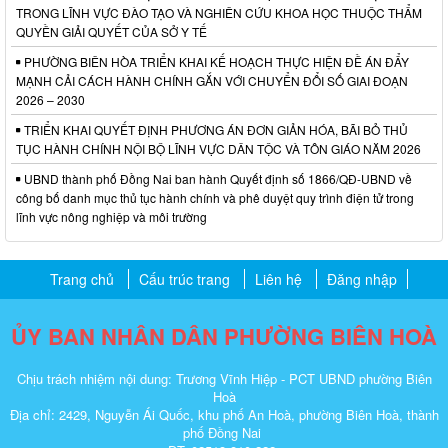
TRONG LĨNH VỰC ĐÀO TẠO VÀ NGHIÊN CỨU KHOA HỌC THUỘC THẨM
QUYỀN GIẢI QUYẾT CỦA SỞ Y TẾ
PHƯỜNG BIÊN HÒA TRIỂN KHAI KẾ HOẠCH THỰC HIỆN ĐỀ ÁN ĐẨY
MẠNH CẢI CÁCH HÀNH CHÍNH GẮN VỚI CHUYỂN ĐỔI SỐ GIAI ĐOẠN
2026 – 2030
TRIỂN KHAI QUYẾT ĐỊNH PHƯƠNG ÁN ĐƠN GIẢN HÓA, BÃI BỎ THỦ
TỤC HÀNH CHÍNH NỘI BỘ LĨNH VỰC DÂN TỘC VÀ TÔN GIÁO NĂM 2026
UBND thành phố Đồng Nai ban hành Quyết định số 1866/QĐ-UBND về
công bố danh mục thủ tục hành chính và phê duyệt quy trình điện tử trong
lĩnh vực nông nghiệp và môi trường
Trang chủ
Cấu trúc trang
Liên hệ
Đăng nhập
ỦY BAN NHÂN DÂN PHƯỜNG BIÊN HOÀ
Chịu trách nhiệm nội dung: Trương Vĩnh Hiệp - PCT UBND phường Biên
Hoà
Địa chỉ: 2429, Nguyễn Ái Quốc, khu phố An Hoà, phường Biên Hoà, thành
phố Đồng Nai