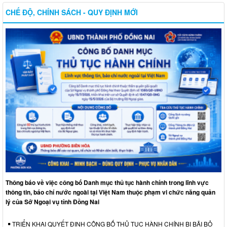
CHẾ ĐỘ, CHÍNH SÁCH - QUY ĐỊNH MỚI
Thông báo về việc công bố Danh mục thủ tục hành chính trong lĩnh vực
thông tin, báo chí nước ngoài tại Việt Nam thuộc phạm vi chức năng quản
lý của Sở Ngoại vụ tỉnh Đồng Nai
TRIỂN KHAI QUYẾT ĐỊNH CÔNG BỐ THỦ TỤC HÀNH CHÍNH BỊ BÃI BỎ