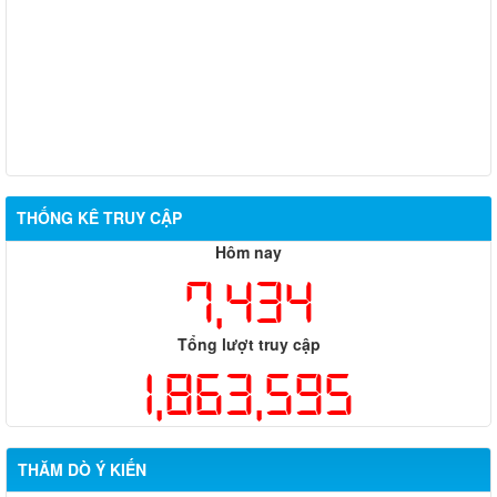
THỐNG KÊ TRUY CẬP
Hôm nay
7,434
Tổng lượt truy cập
1,863,595
THĂM DÒ Ý KIẾN