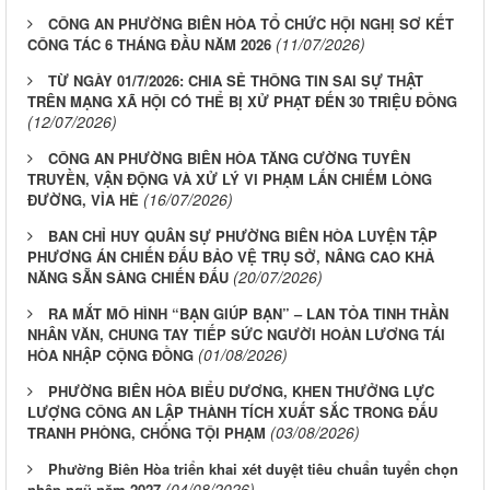
CÔNG AN PHƯỜNG BIÊN HÒA TỔ CHỨC HỘI NGHỊ SƠ KẾT
(11/07/2026)
CÔNG TÁC 6 THÁNG ĐẦU NĂM 2026
TỪ NGÀY 01/7/2026: CHIA SẺ THÔNG TIN SAI SỰ THẬT
TRÊN MẠNG XÃ HỘI CÓ THỂ BỊ XỬ PHẠT ĐẾN 30 TRIỆU ĐỒNG
(12/07/2026)
CÔNG AN PHƯỜNG BIÊN HÒA TĂNG CƯỜNG TUYÊN
TRUYỀN, VẬN ĐỘNG VÀ XỬ LÝ VI PHẠM LẤN CHIẾM LÒNG
(16/07/2026)
ĐƯỜNG, VỈA HÈ
BAN CHỈ HUY QUÂN SỰ PHƯỜNG BIÊN HÒA LUYỆN TẬP
PHƯƠNG ÁN CHIẾN ĐẤU BẢO VỆ TRỤ SỞ, NÂNG CAO KHẢ
(20/07/2026)
NĂNG SẴN SÀNG CHIẾN ĐẤU
RA MẮT MÔ HÌNH “BẠN GIÚP BẠN” – LAN TỎA TINH THẦN
NHÂN VĂN, CHUNG TAY TIẾP SỨC NGƯỜI HOÀN LƯƠNG TÁI
(01/08/2026)
HÒA NHẬP CỘNG ĐỒNG
PHƯỜNG BIÊN HÒA BIỂU DƯƠNG, KHEN THƯỞNG LỰC
LƯỢNG CÔNG AN LẬP THÀNH TÍCH XUẤT SẮC TRONG ĐẤU
(03/08/2026)
TRANH PHÒNG, CHỐNG TỘI PHẠM
Phường Biên Hòa triển khai xét duyệt tiêu chuẩn tuyển chọn
(04/08/2026)
nhập ngũ năm 2027