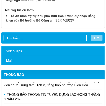
Những tin cũ hơn
Tổ An ninh trật tự Khu phố Bửu Hoà 3 vinh dự nhận Bằng
(13/01/2026)
khen của Bộ trưởng Bộ Công an
Tìm
Thông báo mời người cao tuổi tham gia Chương trình khám sức
khỏe miễn phí năm 2026
VideoClips
Về việc đăng tải Báo cáo tiếp thu, giải trình ý kiến góp ý đối với
nhiệm vụ đồ án quy hoạch phân khu đô thị tỷ lệ 1/2.000 phường
Main
Biên Hòa, thành phố Đồng Nai
Thông báo kết quả kiểm tra điều kiện, tiêu chuẩn dự tuyển viên
THÔNG BÁO
chức vòng 1; triệu tập thí sinh tham dự vòng 2 kỳ thi tuyển dụng
viên chức Trung tâm Dịch vụ tổng hợp phường Biên Hòa
THÔNG BÁO THÔNG TIN TUYỂN DỤNG LAO ĐỘNG THÁNG
8 NĂM 2026