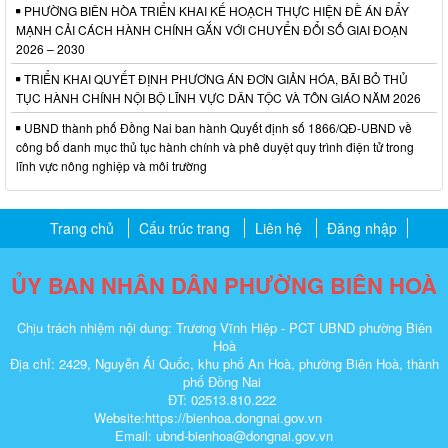
PHƯỜNG BIÊN HÒA TRIỂN KHAI KẾ HOẠCH THỰC HIỆN ĐỀ ÁN ĐẨY
MẠNH CẢI CÁCH HÀNH CHÍNH GẮN VỚI CHUYỂN ĐỔI SỐ GIAI ĐOẠN
2026 – 2030
TRIỂN KHAI QUYẾT ĐỊNH PHƯƠNG ÁN ĐƠN GIẢN HÓA, BÃI BỎ THỦ
TỤC HÀNH CHÍNH NỘI BỘ LĨNH VỰC DÂN TỘC VÀ TÔN GIÁO NĂM 2026
UBND thành phố Đồng Nai ban hành Quyết định số 1866/QĐ-UBND về
công bố danh mục thủ tục hành chính và phê duyệt quy trình điện tử trong
lĩnh vực nông nghiệp và môi trường
Trang chủ
Cấu trúc trang
Liên hệ
Đăng nhập
ỦY BAN NHÂN DÂN PHƯỜNG BIÊN HOÀ
Chịu trách nhiệm nội dung: Trương Vĩnh Hiệp - PCT UBND phường Biên
Hoà
Địa chỉ: 2429, Nguyễn Ái Quốc, khu phố An Hoà, phường Biên Hoà, thành
phố Đồng Nai
ĐT: 02513.810.222
Website:https://bienhoa.dongnai.gov.vn
Email: ubnd-bienhoa@dongnai.gov.vn​