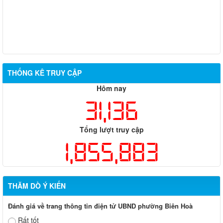
THỐNG KÊ TRUY CẬP
Hôm nay
31,136
Tổng lượt truy cập
1,855,883
THĂM DÒ Ý KIẾN
Đánh giá về trang thông tin điện tử UBND phường Biên Hoà
Rất tốt