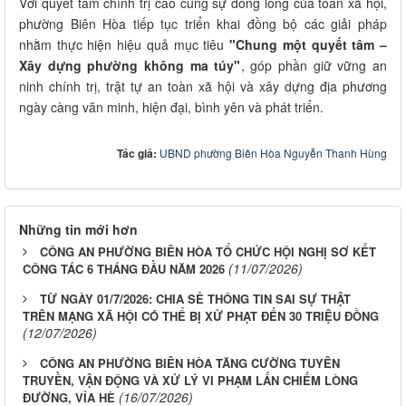
Với quyết tâm chính trị cao cùng sự đồng lòng của toàn xã hội,
phường Biên Hòa tiếp tục triển khai đồng bộ các giải pháp
nhằm thực hiện hiệu quả mục tiêu
"Chung một quyết tâm –
Xây dựng phường không ma túy"
, góp phần giữ vững an
ninh chính trị, trật tự an toàn xã hội và xây dựng địa phương
ngày càng văn minh, hiện đại, bình yên và phát triển.
Tác giả:
UBND phường Biên Hòa Nguyễn Thanh Hùng
Những tin mới hơn
CÔNG AN PHƯỜNG BIÊN HÒA TỔ CHỨC HỘI NGHỊ SƠ KẾT
(11/07/2026)
CÔNG TÁC 6 THÁNG ĐẦU NĂM 2026
TỪ NGÀY 01/7/2026: CHIA SẺ THÔNG TIN SAI SỰ THẬT
TRÊN MẠNG XÃ HỘI CÓ THỂ BỊ XỬ PHẠT ĐẾN 30 TRIỆU ĐỒNG
(12/07/2026)
CÔNG AN PHƯỜNG BIÊN HÒA TĂNG CƯỜNG TUYÊN
TRUYỀN, VẬN ĐỘNG VÀ XỬ LÝ VI PHẠM LẤN CHIẾM LÒNG
(16/07/2026)
ĐƯỜNG, VỈA HÈ