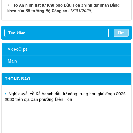
Tổ An ninh trật tự Khu phố Bửu Hoà 3 vinh dự nhận Bằng
(13/01/2026)
khen của Bộ trưởng Bộ Công an
Về việc đăng tải Báo cáo tiếp thu, giải trình ý kiến góp ý đối với
nhiệm vụ đồ án quy hoạch phân khu đô thị tỷ lệ 1/2.000 phường
Tìm
Biên Hòa, thành phố Đồng Nai
Thông báo kết quả kiểm tra điều kiện, tiêu chuẩn dự tuyển viên
VideoClips
chức vòng 1; triệu tập thí sinh tham dự vòng 2 kỳ thi tuyển dụng
viên chức Trung tâm Dịch vụ tổng hợp phường Biên Hòa
Main
THÔNG BÁO THÔNG TIN TUYỂN DỤNG LAO ĐỘNG THÁNG
8 NĂM 2026
THÔNG BÁO
Nghị quyết về Kế hoạch đầu tư công trung hạn giai đoạn 2026-
2030 trên địa bàn phường Biên Hòa