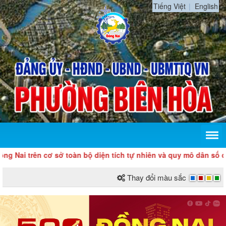
Tiếng Việt
English
rên cơ sở toàn bộ diện tích tự nhiên và quy mô dân số của tỉnh
Thay đổi màu sắc