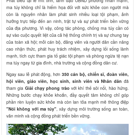
Phát biểu tại lễ mít tinh, lãnh đạo UBND phường nhấn mạnh,
ma túy không chỉ là hiểm họa đối với sức khỏe con người mà
còn là nguyên nhân làm phát sinh nhiều loại tội phạm, ảnh
hưởng trực tiếp đến an ninh, trật tự và sự phát triển bền vững
của địa phương. Vì vậy, công tác phòng, chống ma túy cần có
sự vào cuộc quyết liệt của cả hệ thống chính trị và sự chung tay
của toàn xã hội; mỗi cán bộ, đảng viên và người dân cần nâng
cao nhận thức, phát huy trách nhiệm, xây dựng lối sống lành
mạnh, tích cực tham gia tố giác tội phạm và phòng ngừa tệ nạn
ma túy ngay từ gia đình, nhà trường và cộng đồng dân cư.
Ngay sau lễ phát động, hơn
350 cán bộ, chiến sĩ, đoàn viên,
hội viên, giáo viên, học sinh, sinh viên và Nhân dân
đã
tham gia
Giải chạy phong trào
với khí thế sôi nổi, hào hứng.
Những bước chạy khỏe khoắn, đầy quyết tâm không chỉ góp
phần rèn luyện sức khỏe mà còn lan tỏa mạnh mẽ thông điệp
"Nói không với ma túy"
, xây dựng môi trường sống an toàn,
văn minh và cộng đồng phát triển bền vững.