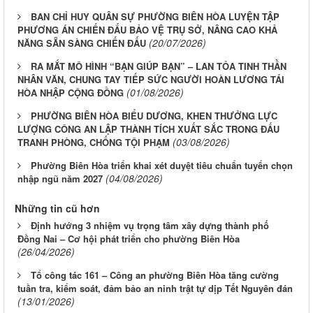
BAN CHỈ HUY QUÂN SỰ PHƯỜNG BIÊN HÒA LUYỆN TẬP
PHƯƠNG ÁN CHIẾN ĐẤU BẢO VỆ TRỤ SỞ, NÂNG CAO KHẢ
(20/07/2026)
NĂNG SẴN SÀNG CHIẾN ĐẤU
RA MẮT MÔ HÌNH “BẠN GIÚP BẠN” – LAN TỎA TINH THẦN
NHÂN VĂN, CHUNG TAY TIẾP SỨC NGƯỜI HOÀN LƯƠNG TÁI
(01/08/2026)
HÒA NHẬP CỘNG ĐỒNG
PHƯỜNG BIÊN HÒA BIỂU DƯƠNG, KHEN THƯỞNG LỰC
LƯỢNG CÔNG AN LẬP THÀNH TÍCH XUẤT SẮC TRONG ĐẤU
(03/08/2026)
TRANH PHÒNG, CHỐNG TỘI PHẠM
Phường Biên Hòa triển khai xét duyệt tiêu chuẩn tuyển chọn
(04/08/2026)
nhập ngũ năm 2027
Những tin cũ hơn
Định hướng 3 nhiệm vụ trọng tâm xây dựng thành phố
Đồng Nai – Cơ hội phát triển cho phường Biên Hòa
(26/04/2026)
Tổ công tác 161 – Công an phường Biên Hòa tăng cường
tuần tra, kiểm soát, đảm bảo an ninh trật tự dịp Tết Nguyên đán
(13/01/2026)