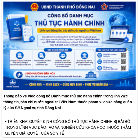
Thông báo về việc công bố Danh mục thủ tục hành chính trong lĩnh vực
thông tin, báo chí nước ngoài tại Việt Nam thuộc phạm vi chức năng quản
lý của Sở Ngoại vụ tỉnh Đồng Nai
TRIỂN KHAI QUYẾT ĐỊNH CÔNG BỐ THỦ TỤC HÀNH CHÍNH BỊ BÃI BỎ
TRONG LĨNH VỰC ĐÀO TẠO VÀ NGHIÊN CỨU KHOA HỌC THUỘC THẨM
QUYỀN GIẢI QUYẾT CỦA SỞ Y TẾ