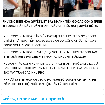
PHƯỜNG BIÊN HÒA QUYẾT LIỆT ĐẨY NHANH TIẾN ĐỘ CÁC CÔNG TRÌNH
THI ĐUA, PHẤN ĐẤU HOÀN THÀNH CÁC CHỈ TIÊU NGHỊ QUYẾT ĐỀ RA
PHƯỜNG BIÊN HÒA: ĐẢNG ỦY ĐẨY MẠNH CHUYỂN ĐỔI SỐ - ĐỒNG
CHÍ BÍ THƯ TRỰC TIẾP HƯỚNG DẪN CÁN BỘ, CÔNG CHỨC TIẾP CẬN
CÔNG NGHỆ AI (NOTEBOOKLM)
PHƯỜNG BIÊN HÒA THAM DỰ HỘI NGHỊ TUYÊN TRUYỀN CÔNG TÁC
BIÊN GIỚI TRÊN ĐẤT LIỀN VIỆT NAM - CAMPUCHIA NĂM 2026
ĐOÀN KHẢO SÁT ỦY BAN MTTQ VIỆT NAM THÀNH PHỐ LÀM VIỆC VỚI
BAN THƯỜNG TRỰC ỦY BAN MTTQ VIỆT NAM PHƯỜNG VÀ BAN CÔNG
TÁC MẶT TRẬN CÁC KHU PHỐ
PHƯỜNG BIÊN HÒA KHAI MẠC HỘI NGHỊ BỒI DƯỠNG CHÍNH TRỊ HÈ
NĂM 2026 CHO ĐỘI NGŨ CÁN BỘ QUẢN LÝ, GIÁO VIÊN
CHẾ ĐỘ, CHÍNH SÁCH - QUY ĐỊNH MỚI