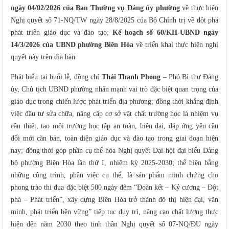
ngày 04/02/2026 của Ban Thường vụ Đảng ủy phường
về thực hiện
Nghị quyết số 71-NQ/TW ngày 28/8/2025 của Bộ Chính trị về đột phá
phát triển giáo dục và đào tạo;
Kế hoạch số 60/KH-UBND ngày
14/3/2026 của UBND phường Biên Hòa
về triển khai thực hiện nghị
quyết này trên địa bàn.
Phát biểu tại buổi lễ, đồng chí
Thái Thanh Phong
– Phó Bí thư Đảng
ủy, Chủ tịch UBND phường nhấn mạnh vai trò đặc biệt quan trọng của
giáo dục trong chiến lược phát triển địa phương; đồng thời khẳng định
việc đầu tư sửa chữa, nâng cấp cơ sở vật chất trường học là nhiệm vụ
cần thiết, tạo môi trường học tập an toàn, hiện đại, đáp ứng yêu cầu
đổi mới căn bản, toàn diện giáo dục và đào tạo trong giai đoạn hiện
nay; đồng thời góp phần cụ thể hóa Nghị quyết Đại hội đại biểu Đảng
bộ phường Biên Hòa lần thứ I, nhiệm kỳ 2025-2030; thể hiện bằng
những công trình, phần việc cụ thể, là sản phẩm minh chứng cho
phong trào thi đua đặc biệt 500 ngày đêm “Đoàn kết – Kỷ cương – Đột
phá – Phát triển”, xây dựng Biên Hòa trở thành đô thị hiện đại, văn
minh, phát triển bền vững” tiếp tục duy trì, nâng cao chất lượng thực
hiện đến năm 2030 theo tinh thần Nghị quyết số 07-NQ/ĐU ngày