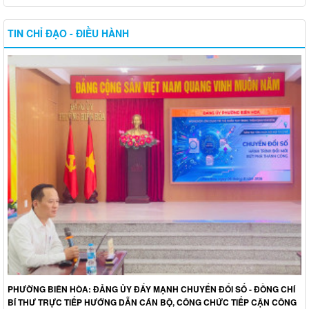
TIN CHỈ ĐẠO - ĐIỀU HÀNH
PHƯỜNG BIÊN HÒA: ĐẢNG ỦY ĐẨY MẠNH CHUYỂN ĐỔI SỐ - ĐỒNG CHÍ
BÍ THƯ TRỰC TIẾP HƯỚNG DẪN CÁN BỘ, CÔNG CHỨC TIẾP CẬN CÔNG