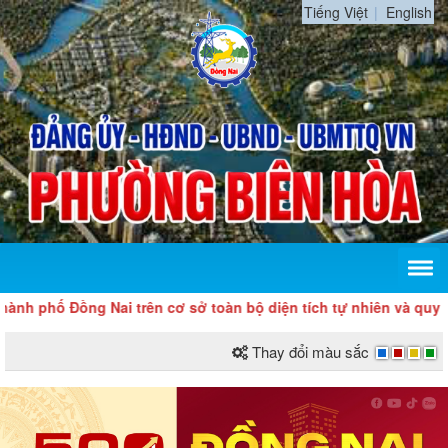
Tiếng Việt
English
hố Đồng Nai trên cơ sở toàn bộ diện tích tự nhiên và quy mô dâ
Thay đổi màu sắc