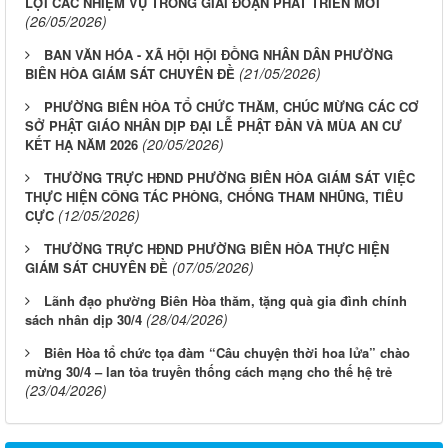
LỢI CÁC NHIỆM VỤ TRONG GIAI ĐOẠN PHÁT TRIỂN MỚI
(26/05/2026)
BAN VĂN HÓA - XÃ HỘI HỘI ĐỒNG NHÂN DÂN PHƯỜNG
(21/05/2026)
BIÊN HÒA GIÁM SÁT CHUYÊN ĐỀ
PHƯỜNG BIÊN HÒA TỔ CHỨC THĂM, CHÚC MỪNG CÁC CƠ
SỞ PHẬT GIÁO NHÂN DỊP ĐẠI LỄ PHẬT ĐẢN VÀ MÙA AN CƯ
(20/05/2026)
KẾT HẠ NĂM 2026
THƯỜNG TRỰC HĐND PHƯỜNG BIÊN HÒA GIÁM SÁT VIỆC
THỰC HIỆN CÔNG TÁC PHÒNG, CHỐNG THAM NHŨNG, TIÊU
(12/05/2026)
CỰC
THƯỜNG TRỰC HĐND PHƯỜNG BIÊN HÒA THỰC HIỆN
(07/05/2026)
GIÁM SÁT CHUYÊN ĐỀ
Lãnh đạo phường Biên Hòa thăm, tặng quà gia đình chính
(28/04/2026)
sách nhân dịp 30/4
Biên Hòa tổ chức tọa đàm “Câu chuyện thời hoa lửa” chào
mừng 30/4 – lan tỏa truyền thống cách mạng cho thế hệ trẻ
(23/04/2026)