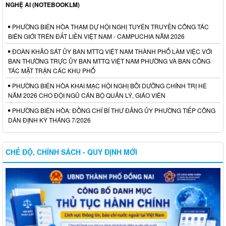
NGHỆ AI (NOTEBOOKLM)
PHƯỜNG BIÊN HÒA THAM DỰ HỘI NGHỊ TUYÊN TRUYỀN CÔNG TÁC
BIÊN GIỚI TRÊN ĐẤT LIỀN VIỆT NAM - CAMPUCHIA NĂM 2026
ĐOÀN KHẢO SÁT ỦY BAN MTTQ VIỆT NAM THÀNH PHỐ LÀM VIỆC VỚI
BAN THƯỜNG TRỰC ỦY BAN MTTQ VIỆT NAM PHƯỜNG VÀ BAN CÔNG
TÁC MẶT TRẬN CÁC KHU PHỐ
PHƯỜNG BIÊN HÒA KHAI MẠC HỘI NGHỊ BỒI DƯỠNG CHÍNH TRỊ HÈ
NĂM 2026 CHO ĐỘI NGŨ CÁN BỘ QUẢN LÝ, GIÁO VIÊN
PHƯỜNG BIÊN HÒA: ĐỒNG CHÍ BÍ THƯ ĐẢNG ỦY PHƯỜNG TIẾP CÔNG
DÂN ĐỊNH KỲ THÁNG 7/2026
CHẾ ĐỘ, CHÍNH SÁCH - QUY ĐỊNH MỚI