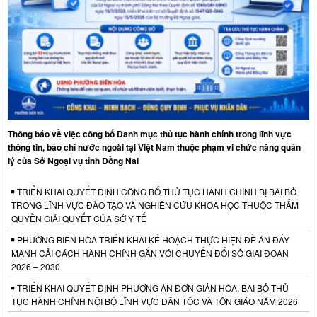
Thông báo về việc công bố Danh mục thủ tục hành chính trong lĩnh vực
thông tin, báo chí nước ngoài tại Việt Nam thuộc phạm vi chức năng quản
lý của Sở Ngoại vụ tỉnh Đồng Nai
TRIỂN KHAI QUYẾT ĐỊNH CÔNG BỐ THỦ TỤC HÀNH CHÍNH BỊ BÃI BỎ
TRONG LĨNH VỰC ĐÀO TẠO VÀ NGHIÊN CỨU KHOA HỌC THUỘC THẨM
QUYỀN GIẢI QUYẾT CỦA SỞ Y TẾ
PHƯỜNG BIÊN HÒA TRIỂN KHAI KẾ HOẠCH THỰC HIỆN ĐỀ ÁN ĐẨY
MẠNH CẢI CÁCH HÀNH CHÍNH GẮN VỚI CHUYỂN ĐỔI SỐ GIAI ĐOẠN
2026 – 2030
TRIỂN KHAI QUYẾT ĐỊNH PHƯƠNG ÁN ĐƠN GIẢN HÓA, BÃI BỎ THỦ
TỤC HÀNH CHÍNH NỘI BỘ LĨNH VỰC DÂN TỘC VÀ TÔN GIÁO NĂM 2026