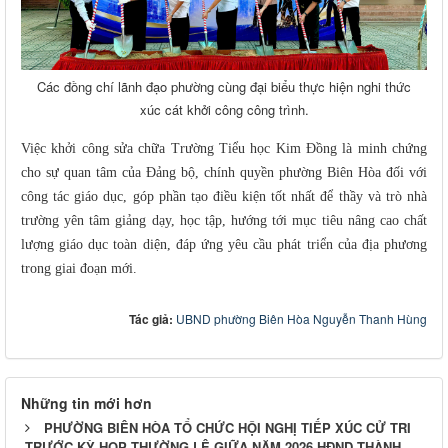
Các đồng chí lãnh đạo phường cùng đại biểu thực hiện nghi thức
xúc cát khởi công công trình.
Việc khởi công sửa chữa Trường Tiểu học Kim Đồng là minh chứng
cho sự quan tâm của Đảng bộ, chính quyền phường Biên Hòa đối với
công tác giáo dục, góp phần tạo điều kiện tốt nhất để thầy và trò nhà
trường yên tâm giảng dạy, học tập, hướng tới mục tiêu nâng cao chất
lượng giáo dục toàn diện, đáp ứng yêu cầu phát triển của địa phương
trong giai đoạn mới.
Tác giả:
UBND phường Biên Hòa Nguyễn Thanh Hùng
Những tin mới hơn
PHƯỜNG BIÊN HÒA TỔ CHỨC HỘI NGHỊ TIẾP XÚC CỬ TRI
TRƯỚC KỲ HỌP THƯỜNG LỆ GIỮA NĂM 2026 HĐND THÀNH