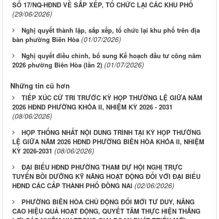
SỐ 17/NQ-HĐND VỀ SẮP XẾP, TỔ CHỨC LẠI CÁC KHU PHỐ
(29/06/2026)
Nghị quyết thành lập, sắp xếp, tổ chức lại khu phố trên địa
(01/07/2026)
bàn phường Biên Hòa
Nghị quyết điều chỉnh, bổ sung Kế hoạch đầu tư công năm
(01/07/2026)
2026 phường Biên Hòa (lần 2)
Những tin cũ hơn
TIẾP XÚC CỬ TRI TRƯỚC KỲ HỌP THƯỜNG LỆ GIỮA NĂM
2026 HĐND PHƯỜNG KHÓA II, NHIỆM KỲ 2026 - 2031
(08/06/2026)
HỌP THỐNG NHẤT NỘI DUNG TRÌNH TẠI KỲ HỌP THƯỜNG
LỆ GIỮA NĂM 2026 HĐND PHƯỜNG BIÊN HÒA KHÓA II, NHIỆM
(08/06/2026)
KỲ 2026-2031
ĐẠI BIỂU HĐND PHƯỜNG THAM DỰ HỘI NGHỊ TRỰC
TUYẾN BỒI DƯỠNG KỸ NĂNG HOẠT ĐỘNG ĐỐI VỚI ĐẠI BIỂU
(02/06/2026)
HĐND CÁC CẤP THÀNH PHỐ ĐỒNG NAI
PHƯỜNG BIÊN HÒA CHỦ ĐỘNG ĐỔI MỚI TƯ DUY, NÂNG
CAO HIỆU QUẢ HOẠT ĐỘNG, QUYẾT TÂM THỰC HIỆN THẮNG