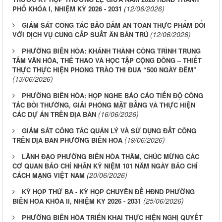
(12/06/2026)
PHỐ KHÓA I, NHIỆM KỲ 2026 - 2031
GIÁM SÁT CÔNG TÁC BẢO ĐẢM AN TOÀN THỰC PHẨM ĐỐI
(12/06/2026)
VỚI DỊCH VỤ CUNG CẤP SUẤT ĂN BÁN TRÚ
PHƯỜNG BIÊN HÒA: KHÁNH THÀNH CÔNG TRÌNH TRUNG
TÂM VĂN HÓA, THỂ THAO VÀ HỌC TẬP CỘNG ĐỒNG – THIẾT
THỰC THỰC HIỆN PHONG TRÀO THI ĐUA “500 NGÀY ĐÊM”
(13/06/2026)
PHƯỜNG BIÊN HÒA: HỌP NGHE BÁO CÁO TIẾN ĐỘ CÔNG
TÁC BỒI THƯỜNG, GIẢI PHÓNG MẶT BẰNG VÀ THỰC HIỆN
(16/06/2026)
CÁC DỰ ÁN TRÊN ĐỊA BÀN
GIÁM SÁT CÔNG TÁC QUẢN LÝ VÀ SỬ DỤNG ĐẤT CÔNG
(19/06/2026)
TRÊN ĐỊA BÀN PHƯỜNG BIÊN HÒA
LÃNH ĐẠO PHƯỜNG BIÊN HÒA THĂM, CHÚC MỪNG CÁC
CƠ QUAN BÁO CHÍ NHÂN KỶ NIỆM 101 NĂM NGÀY BÁO CHÍ
(20/06/2026)
CÁCH MẠNG VIỆT NAM
KỲ HỌP THỨ BA - KỲ HỌP CHUYÊN ĐỀ HĐND PHƯỜNG
(25/06/2026)
BIÊN HÒA KHÓA II, NHIỆM KỲ 2026 - 2031
PHƯỜNG BIÊN HÒA TRIỂN KHAI THỰC HIỆN NGHỊ QUYẾT