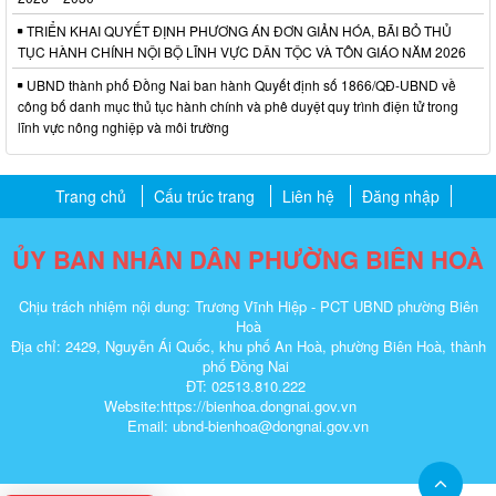
TRIỂN KHAI QUYẾT ĐỊNH PHƯƠNG ÁN ĐƠN GIẢN HÓA, BÃI BỎ THỦ
TỤC HÀNH CHÍNH NỘI BỘ LĨNH VỰC DÂN TỘC VÀ TÔN GIÁO NĂM 2026
UBND thành phố Đồng Nai ban hành Quyết định số 1866/QĐ-UBND về
công bố danh mục thủ tục hành chính và phê duyệt quy trình điện tử trong
lĩnh vực nông nghiệp và môi trường
Trang chủ
Cấu trúc trang
Liên hệ
Đăng nhập
ỦY BAN NHÂN DÂN PHƯỜNG BIÊN HOÀ
Chịu trách nhiệm nội dung: Trương Vĩnh Hiệp - PCT UBND phường Biên
Hoà
Địa chỉ: 2429, Nguyễn Ái Quốc, khu phố An Hoà, phường Biên Hoà, thành
phố Đồng Nai
ĐT: 02513.810.222
Website:https://bienhoa.dongnai.gov.vn
Email: ubnd-bienhoa@dongnai.gov.vn​