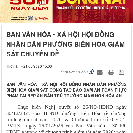
BAN VĂN HÓA - XÃ HỘI HỘI ĐỒNG
NHÂN DÂN PHƯỜNG BIÊN HÒA GIÁM
SÁT CHUYÊN ĐỀ
Thứ năm - 21/05/2026 15:08
Xem với cỡ chữ
BAN VĂN HÓA - XÃ HỘI HỘI ĐỒNG NHÂN DÂN PHƯỜNG
BIÊN HÒA GIÁM SÁT CÔNG TÁC BẢO ĐẢM AN TOÀN THỰC
PHẨM TẠI BẾP ĂN BÁN TRÚ TRƯỜNG MẦM NON HÓA AN
Thực hiện
Nghị quyết số 26/NQ-HĐND ngày
30/12/2025 của HĐND phường Biên Hòa về chương
trình giám sát năm 2026 và Chương trình số 02/CTr-
BVHXH ngày 16/01/2026 của Ban Văn hóa - Xã hội
HĐND phường về chương trình giám sát năm 2026; ngày