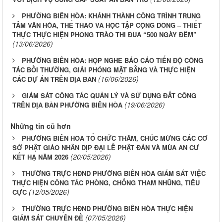
PHƯỜNG BIÊN HÒA: KHÁNH THÀNH CÔNG TRÌNH TRUNG
TÂM VĂN HÓA, THỂ THAO VÀ HỌC TẬP CỘNG ĐỒNG – THIẾT
THỰC THỰC HIỆN PHONG TRÀO THI ĐUA “500 NGÀY ĐÊM”
(13/06/2026)
PHƯỜNG BIÊN HÒA: HỌP NGHE BÁO CÁO TIẾN ĐỘ CÔNG
TÁC BỒI THƯỜNG, GIẢI PHÓNG MẶT BẰNG VÀ THỰC HIỆN
(16/06/2026)
CÁC DỰ ÁN TRÊN ĐỊA BÀN
GIÁM SÁT CÔNG TÁC QUẢN LÝ VÀ SỬ DỤNG ĐẤT CÔNG
(19/06/2026)
TRÊN ĐỊA BÀN PHƯỜNG BIÊN HÒA
Những tin cũ hơn
PHƯỜNG BIÊN HÒA TỔ CHỨC THĂM, CHÚC MỪNG CÁC CƠ
SỞ PHẬT GIÁO NHÂN DỊP ĐẠI LỄ PHẬT ĐẢN VÀ MÙA AN CƯ
(20/05/2026)
KẾT HẠ NĂM 2026
THƯỜNG TRỰC HĐND PHƯỜNG BIÊN HÒA GIÁM SÁT VIỆC
THỰC HIỆN CÔNG TÁC PHÒNG, CHỐNG THAM NHŨNG, TIÊU
(12/05/2026)
CỰC
THƯỜNG TRỰC HĐND PHƯỜNG BIÊN HÒA THỰC HIỆN
(07/05/2026)
GIÁM SÁT CHUYÊN ĐỀ