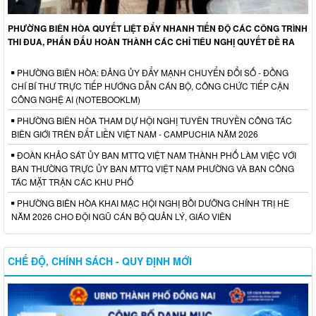
PHƯỜNG BIÊN HÒA QUYẾT LIỆT ĐẨY NHANH TIẾN ĐỘ CÁC CÔNG TRÌNH
THI ĐUA, PHẤN ĐẤU HOÀN THÀNH CÁC CHỈ TIÊU NGHỊ QUYẾT ĐỀ RA
PHƯỜNG BIÊN HÒA: ĐẢNG ỦY ĐẨY MẠNH CHUYỂN ĐỔI SỐ - ĐỒNG
CHÍ BÍ THƯ TRỰC TIẾP HƯỚNG DẪN CÁN BỘ, CÔNG CHỨC TIẾP CẬN
CÔNG NGHỆ AI (NOTEBOOKLM)
PHƯỜNG BIÊN HÒA THAM DỰ HỘI NGHỊ TUYÊN TRUYỀN CÔNG TÁC
BIÊN GIỚI TRÊN ĐẤT LIỀN VIỆT NAM - CAMPUCHIA NĂM 2026
ĐOÀN KHẢO SÁT ỦY BAN MTTQ VIỆT NAM THÀNH PHỐ LÀM VIỆC VỚI
BAN THƯỜNG TRỰC ỦY BAN MTTQ VIỆT NAM PHƯỜNG VÀ BAN CÔNG
TÁC MẶT TRẬN CÁC KHU PHỐ
PHƯỜNG BIÊN HÒA KHAI MẠC HỘI NGHỊ BỒI DƯỠNG CHÍNH TRỊ HÈ
NĂM 2026 CHO ĐỘI NGŨ CÁN BỘ QUẢN LÝ, GIÁO VIÊN
CHẾ ĐỘ, CHÍNH SÁCH - QUY ĐỊNH MỚI