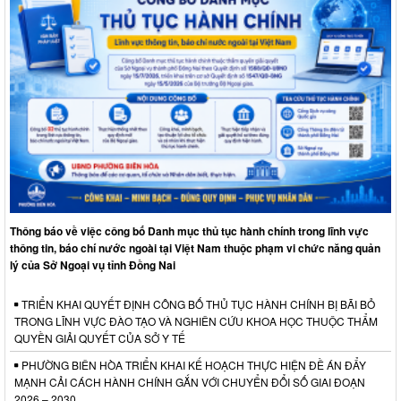
Thông báo về việc công bố Danh mục thủ tục hành chính trong lĩnh vực
thông tin, báo chí nước ngoài tại Việt Nam thuộc phạm vi chức năng quản
lý của Sở Ngoại vụ tỉnh Đồng Nai
TRIỂN KHAI QUYẾT ĐỊNH CÔNG BỐ THỦ TỤC HÀNH CHÍNH BỊ BÃI BỎ
TRONG LĨNH VỰC ĐÀO TẠO VÀ NGHIÊN CỨU KHOA HỌC THUỘC THẨM
QUYỀN GIẢI QUYẾT CỦA SỞ Y TẾ
PHƯỜNG BIÊN HÒA TRIỂN KHAI KẾ HOẠCH THỰC HIỆN ĐỀ ÁN ĐẨY
MẠNH CẢI CÁCH HÀNH CHÍNH GẮN VỚI CHUYỂN ĐỔI SỐ GIAI ĐOẠN
2026 – 2030