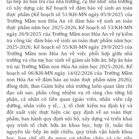
tại bếp ăn bán trú của nhà trường, cụ thể như: nhà trường
có xây dựng các Kế hoạch về đảm bảo vệ sinh an toàn
thực phẩm (Kế hoạch số 51/KH-MN ngày 05/9/2025 của
Trường
Mầm non Hóa An về
đảm bảo vệ sinh an toàn
thực phẩm năm học 2025-2026, Kế hoạch số 53/KH-MN
ngày 26/9/2025 của Trường
Mầm non Hóa An về tự kiểm
tra công tác
đảm bảo vệ sinh an toàn thực phẩm năm học
2025-2026; Kế hoạch số 55/KH-MN ngày 29/9/2025 của
Trường
Mầm non Hóa An về việc phối hợp giữa nhà
trường và cha mẹ học sinh về giám sát bữa ăn, bếp ăn bán
trú tại Trường Mầm non Hóa An năm học 2025-2026, Kế
hoạch
số 06/KH-MN ngày 14/02/2026
của Trường
Mầm
non Hóa An về đảm bảo an toàn thực phẩm năm 2026);
đồng thời,
Ban Giám hiệu nhà trường luôn quan tâm chỉ
đạo sát sao, phân công nhiệm vụ rõ ràng cho từng bộ
phận, cá nhân có liên quan (giáo viên, nhân viên cấp
dưỡng, nhân viên y tế,…); tổ chức kiểm tra định kỳ và
đột xuất việc thực hiện các quy định về an toàn thực
phẩm, ban hành quy định nội bộ, xây dựng và triển khai
quy trình tổ chức bữa ăn khoa học, hợp lý, tuân thủ
nguyên tắc bếp ăn một chiều, quy trình vận hành khoa
học, hạn chế tối đa nguy cơ nhiễm chéo và các tiêu