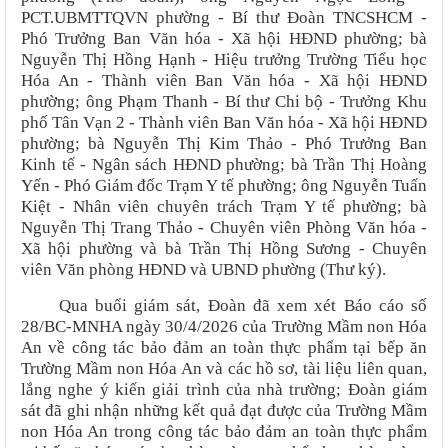
PCT.UBMTTQVN phường - Bí thư Đoàn TNCSHCM -
Phó Trưởng Ban Văn hóa - Xã hội HĐND phường; bà
Nguyễn Thị Hồng Hạnh - Hiệu trưởng Trường Tiểu học
Hóa An - Thành viên Ban Văn hóa - Xã hội HĐND
phường; ông Phạm Thanh - Bí thư Chi bộ - Trưởng Khu
phố Tân Vạn 2 - Thành viên Ban Văn hóa - Xã hội HĐND
phường; bà Nguyễn Thị Kim Thảo - Phó Trưởng Ban
Kinh tế - Ngân sách HĐND phường; bà Trần Thị Hoàng
Yến - Phó Giám đốc Trạm Y tế phường; ông Nguyễn Tuấn
Kiệt - Nhân viên chuyên trách Trạm Y tế phường; bà
Nguyễn Thị Trang Thảo - Chuyên viên Phòng Văn hóa -
Xã hội phường và bà Trần Thị Hồng Sương - Chuyên
viên Văn phòng HĐND và UBND phường (Thư ký).
Qua buổi giám sát, Đoàn đã xem xét Báo cáo số
28/BC-MNHA ngày 30/4/2026 của Trường Mầm non Hóa
An về công tác bảo đảm an toàn thực phẩm tại bếp ăn
Trường Mầm non Hóa An và các hồ sơ, tài liệu liên quan,
lắng nghe ý kiến giải trình của nhà trường; Đoàn giám
sát đã ghi nhận những kết quả đạt được của Trường Mầm
non Hóa An trong công tác
bảo đảm an toàn thực phẩm