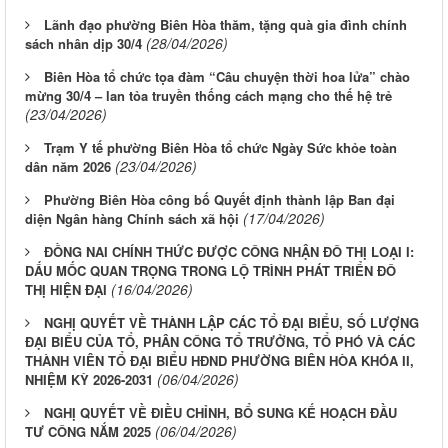
Lãnh đạo phường Biên Hòa thăm, tặng quà gia đình chính
(28/04/2026)
sách nhân dịp 30/4
Biên Hòa tổ chức tọa đàm “Câu chuyện thời hoa lửa” chào
mừng 30/4 – lan tỏa truyền thống cách mạng cho thế hệ trẻ
(23/04/2026)
Trạm Y tế phường Biên Hòa tổ chức Ngày Sức khỏe toàn
(23/04/2026)
dân năm 2026
Phường Biên Hòa công bố Quyết định thành lập Ban đại
(17/04/2026)
diện Ngân hàng Chính sách xã hội
ĐỒNG NAI CHÍNH THỨC ĐƯỢC CÔNG NHẬN ĐÔ THỊ LOẠI I:
DẤU MỐC QUAN TRỌNG TRONG LỘ TRÌNH PHÁT TRIỂN ĐÔ
(16/04/2026)
THỊ HIỆN ĐẠI
NGHỊ QUYẾT VỀ THÀNH LẬP CÁC TỔ ĐẠI BIỂU, SỐ LƯỢNG
ĐẠI BIỂU CỦA TỔ, PHÂN CÔNG TỔ TRƯỞNG, TỔ PHÓ VÀ CÁC
THÀNH VIÊN TỔ ĐẠI BIỂU HĐND PHƯỜNG BIÊN HÒA KHÓA II,
(06/04/2026)
NHIỆM KỲ 2026-2031
NGHỊ QUYẾT VỀ ĐIỀU CHỈNH, BỔ SUNG KẾ HOẠCH ĐẦU
(06/04/2026)
TƯ CÔNG NẮM 2025