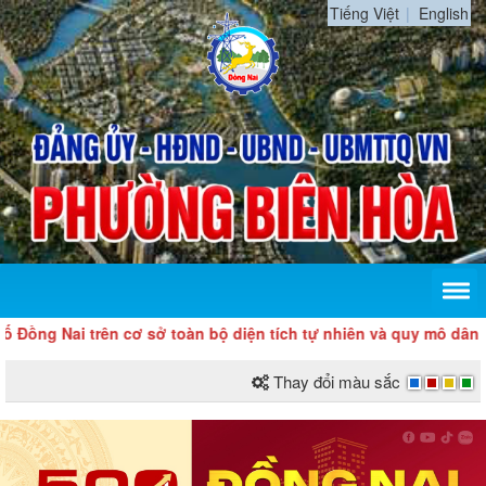
Tiếng Việt
English
rên cơ sở toàn bộ diện tích tự nhiên và quy mô dân số của tỉnh
Thay đổi màu sắc