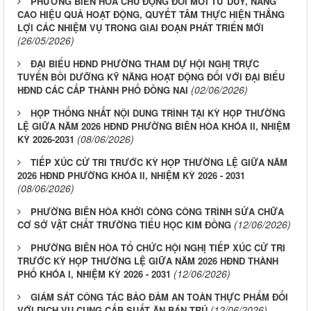
PHƯỜNG BIÊN HÒA CHỦ ĐỘNG ĐỔI MỚI TƯ DUY, NÂNG
CAO HIỆU QUẢ HOẠT ĐỘNG, QUYẾT TÂM THỰC HIỆN THẮNG
LỢI CÁC NHIỆM VỤ TRONG GIAI ĐOẠN PHÁT TRIỂN MỚI
(26/05/2026)
ĐẠI BIỂU HĐND PHƯỜNG THAM DỰ HỘI NGHỊ TRỰC
TUYẾN BỒI DƯỠNG KỸ NĂNG HOẠT ĐỘNG ĐỐI VỚI ĐẠI BIỂU
(02/06/2026)
HĐND CÁC CẤP THÀNH PHỐ ĐỒNG NAI
HỌP THỐNG NHẤT NỘI DUNG TRÌNH TẠI KỲ HỌP THƯỜNG
LỆ GIỮA NĂM 2026 HĐND PHƯỜNG BIÊN HÒA KHÓA II, NHIỆM
(08/06/2026)
KỲ 2026-2031
TIẾP XÚC CỬ TRI TRƯỚC KỲ HỌP THƯỜNG LỆ GIỮA NĂM
2026 HĐND PHƯỜNG KHÓA II, NHIỆM KỲ 2026 - 2031
(08/06/2026)
PHƯỜNG BIÊN HÒA KHỞI CÔNG CÔNG TRÌNH SỬA CHỮA
(12/06/2026)
CƠ SỞ VẬT CHẤT TRƯỜNG TIỂU HỌC KIM ĐỒNG
PHƯỜNG BIÊN HÒA TỔ CHỨC HỘI NGHỊ TIẾP XÚC CỬ TRI
TRƯỚC KỲ HỌP THƯỜNG LỆ GIỮA NĂM 2026 HĐND THÀNH
(12/06/2026)
PHỐ KHÓA I, NHIỆM KỲ 2026 - 2031
GIÁM SÁT CÔNG TÁC BẢO ĐẢM AN TOÀN THỰC PHẨM ĐỐI
(12/06/2026)
VỚI DỊCH VỤ CUNG CẤP SUẤT ĂN BÁN TRÚ