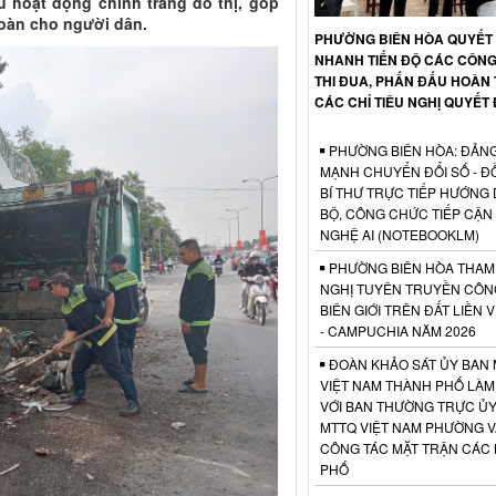
u hoạt động chỉnh trang đô thị, góp
oàn cho người dân.
PHƯỜNG BIÊN HÒA QUYẾT 
NHANH TIẾN ĐỘ CÁC CÔNG
THI ĐUA, PHẤN ĐẤU HOÀN
CÁC CHỈ TIÊU NGHỊ QUYẾT
PHƯỜNG BIÊN HÒA: ĐẢNG
MẠNH CHUYỂN ĐỔI SỐ - Đ
BÍ THƯ TRỰC TIẾP HƯỚNG
BỘ, CÔNG CHỨC TIẾP CẬN
NGHỆ AI (NOTEBOOKLM)
PHƯỜNG BIÊN HÒA THAM 
NGHỊ TUYÊN TRUYỀN CÔN
BIÊN GIỚI TRÊN ĐẤT LIỀN 
- CAMPUCHIA NĂM 2026
ĐOÀN KHẢO SÁT ỦY BAN
VIỆT NAM THÀNH PHỐ LÀM
VỚI BAN THƯỜNG TRỰC ỦY
MTTQ VIỆT NAM PHƯỜNG V
CÔNG TÁC MẶT TRẬN CÁC
PHỐ