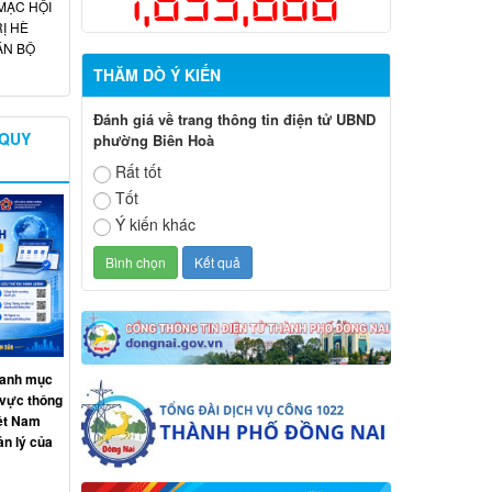
1,859,686
MẠC HỘI
Ị HÈ
ÁN BỘ
THĂM DÒ Ý KIẾN
Đánh giá về trang thông tin điện tử UBND
 QUY
phường Biên Hoà
Rất tốt
Tốt
Ý kiến khác
Danh mục
h vực thông
iệt Nam
n lý của