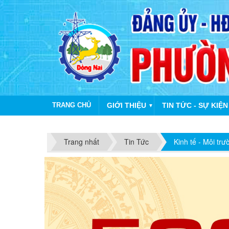
TRANG CHỦ
GIỚI THIỆU
TIN TỨC - SỰ KIỆN
▼
Trang nhất
Tin Tức
Kinh tế - Môi trư