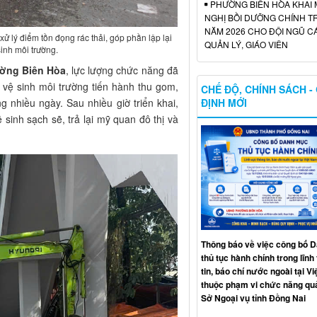
PHƯỜNG BIÊN HÒA KHAI 
NGHỊ BỒI DƯỠNG CHÍNH TR
NĂM 2026 CHO ĐỘI NGŨ C
 lý điểm tồn đọng rác thải, góp phần lập lại
QUẢN LÝ, GIÁO VIÊN
inh môi trường.
ường Biên Hòa
, lực lượng chức năng đã
vệ sinh môi trường tiến hành thu gom,
CHẾ ĐỘ, CHÍNH SÁCH -
ĐỊNH MỚI
g nhiều ngày. Sau nhiều giờ triển khai,
sinh sạch sẽ, trả lại mỹ quan đô thị và
Thông báo về việc công bố 
thủ tục hành chính trong lĩn
tin, báo chí nước ngoài tại V
thuộc phạm vi chức năng quả
Sở Ngoại vụ tỉnh Đồng Nai