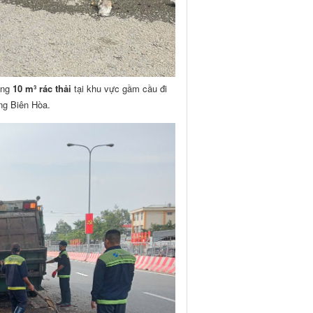
ảng
10 m³ rác thải
tại khu vực gầm cầu đi
ng Biên Hòa.