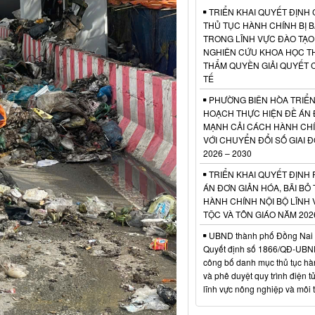
TRIỂN KHAI QUYẾT ĐỊNH
THỦ TỤC HÀNH CHÍNH BỊ B
TRONG LĨNH VỰC ĐÀO TẠO
NGHIÊN CỨU KHOA HỌC 
THẨM QUYỀN GIẢI QUYẾT 
TẾ
PHƯỜNG BIÊN HÒA TRIỂN
HOẠCH THỰC HIỆN ĐỀ ÁN 
MẠNH CẢI CÁCH HÀNH CH
VỚI CHUYỂN ĐỔI SỐ GIAI 
2026 – 2030
TRIỂN KHAI QUYẾT ĐỊNH
ÁN ĐƠN GIẢN HÓA, BÃI BỎ
HÀNH CHÍNH NỘI BỘ LĨNH
TỘC VÀ TÔN GIÁO NĂM 202
UBND thành phố Đồng Nai
Quyết định số 1866/QĐ-UBN
công bố danh mục thủ tục hà
và phê duyệt quy trình điện tử
lĩnh vực nông nghiệp và môi 