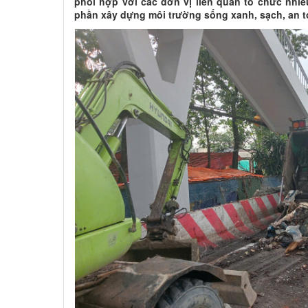
phối hợp với các đơn vị liên quan tổ chức nhiề
phần xây dựng môi trường sống xanh, sạch, an t