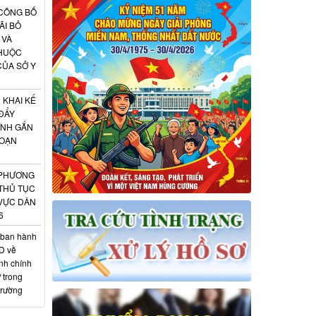
 CÔNG BỐ
ÃI BỎ
 VÀ
THUỘC
CỦA SỞ Y
 KHAI KẾ
ĐẨY
ÍNH GẮN
ĐOẠN
 PHƯƠNG
 THỦ TỤC
 VỰC DÂN
6
 ban hành
D về
nh chính
 trong
trường