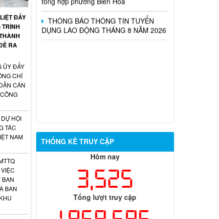
DỤNG LAO ĐỘNG THÁNG 8 NĂM 2026
LIỆT ĐẨY
 TRÌNH
 THÀNH
 ĐỀ RA
 ỦY ĐẨY
ỒNG CHÍ
 DẪN CÁN
 CÔNG
DỰ HỘI
G TÁC
VIỆT NAM
THỐNG KÊ TRUY CẬP
Hôm nay
 MTTQ
3,525
 VIỆC
 BAN
À BAN
Tổng lượt truy cập
 KHU