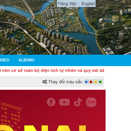
Tiếng Việt
English
IDEO
ALBUMS
n bộ diện tích tự nhiên và quy mô dân số của tỉnh Đồng Nai. Th
Thay đổi màu sắc