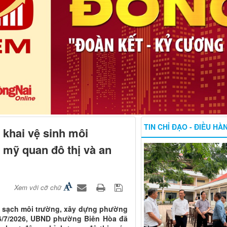
TIN CHỈ ĐẠO - ĐIỀU HÀ
 khai vệ sinh môi
 mỹ quan đô thị và an
Xem với cỡ chữ
m sạch môi trường, xây dựng phường
06/7/2026, UBND phường Biên Hòa đã