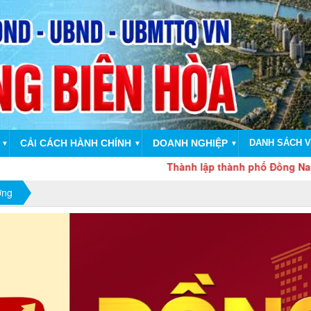
CẢI CÁCH HÀNH CHÍNH
DOANH NGHIỆP
DANH SÁCH V
▼
▼
▼
Thành lập thành phố Đồng Nai trên cơ sở toà
ờng