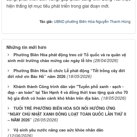
hiện thắng lợi mục tiêu phát triển trong giai đoạn mới.
Tác giả:
UBND phường Biên Hòa Nguyễn Thanh Hùng
Những tin mới hơn
Phường Biên Hòa phát động treo cờ Tổ quốc và ra quân vệ
(28/04/2026)
sinh môi trường chào mừng các ngày lễ lớn
Phường Biên Hòa tổ chức Lễ phát động “Tết trồng cây đời
(18/05/2026)
đời nhớ ơn Bác Hồ” năm 2026
Khánh thành Công trình dân vận "Tuyến phố xanh - sạch -
đẹp - an toàn" tại Tân Hạnh 4 và đồng thời trao tặng quà cho 70
(18/05/2026)
hộ gia đình có hoàn cảnh khó khăn trên địa bàn.
TUỔI TRẺ PHƯỜNG BIÊN HÒA SÔI NỔI HƯỞNG ỨNG
“NGÀY CHỦ NHẬT XANH ĐỒNG LOẠT TOÀN QUỐC LẦN THỨ II
(26/05/2026)
– NĂM 2026”
Vệ sinh yêu nước nâng cao sức khỏe nhân dân
(12/06/2026)