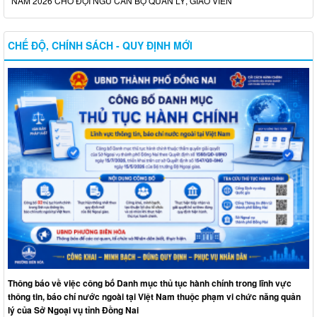
NĂM 2026 CHO ĐỘI NGŨ CÁN BỘ QUẢN LÝ, GIÁO VIÊN
CHẾ ĐỘ, CHÍNH SÁCH - QUY ĐỊNH MỚI
Thông báo về việc công bố Danh mục thủ tục hành chính trong lĩnh vực
thông tin, báo chí nước ngoài tại Việt Nam thuộc phạm vi chức năng quản
lý của Sở Ngoại vụ tỉnh Đồng Nai