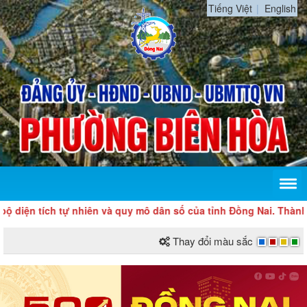
Tiếng Việt
English
ự nhiên và quy mô dân số của tỉnh Đồng Nai. Thành phố Đồng Nai
Thay đổi màu sắc