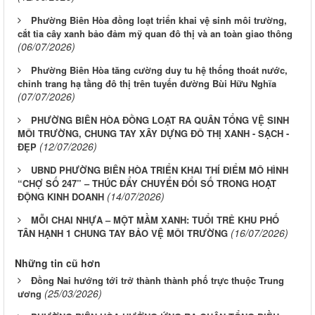
Phường Biên Hòa đồng loạt triển khai vệ sinh môi trường,
cắt tỉa cây xanh bảo đảm mỹ quan đô thị và an toàn giao thông
(06/07/2026)
Phường Biên Hòa tăng cường duy tu hệ thống thoát nước,
chỉnh trang hạ tầng đô thị trên tuyến đường Bùi Hữu Nghĩa
(07/07/2026)
PHƯỜNG BIÊN HÒA ĐỒNG LOẠT RA QUÂN TỔNG VỆ SINH
MÔI TRƯỜNG, CHUNG TAY XÂY DỰNG ĐÔ THỊ XANH - SẠCH -
(12/07/2026)
ĐẸP
UBND PHƯỜNG BIÊN HÒA TRIỂN KHAI THÍ ĐIỂM MÔ HÌNH
“CHỢ SỐ 247” – THÚC ĐẨY CHUYỂN ĐỔI SỐ TRONG HOẠT
(14/07/2026)
ĐỘNG KINH DOANH
MỖI CHAI NHỰA – MỘT MẦM XANH: TUỔI TRẺ KHU PHỐ
(16/07/2026)
TÂN HẠNH 1 CHUNG TAY BẢO VỆ MÔI TRƯỜNG
Những tin cũ hơn
Đồng Nai hướng tới trở thành thành phố trực thuộc Trung
(25/03/2026)
ương