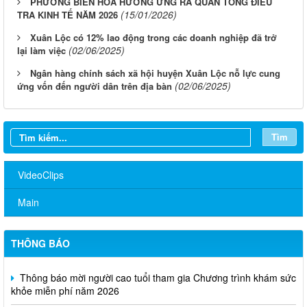
PHƯỜNG BIÊN HÒA HƯỞNG ỨNG RA QUÂN TỔNG ĐIỀU
(15/01/2026)
TRA KINH TẾ NĂM 2026
Xuân Lộc có 12% lao động trong các doanh nghiệp đã trở
(02/06/2025)
lại làm việc
Ngân hàng chính sách xã hội huyện Xuân Lộc nỗ lực cung
(02/06/2025)
ứng vốn đến người dân trên địa bàn
Tìm
VideoClips
Main
THÔNG BÁO
Thông báo mời người cao tuổi tham gia Chương trình khám sức
khỏe miễn phí năm 2026
Về việc đăng tải Báo cáo tiếp thu, giải trình ý kiến góp ý đối với
nhiệm vụ đồ án quy hoạch phân khu đô thị tỷ lệ 1/2.000 phường