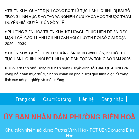
TRIỂN KHAI QUYẾT ĐỊNH CÔNG BỐ THỦ TỤC HÀNH CHÍNH BỊ BÃI BỎ
TRONG LĨNH VỰC ĐÀO TẠO VÀ NGHIÊN CỨU KHOA HỌC THUỘC THẨM
QUYỀN GIẢI QUYẾT CỦA SỞ Y TẾ
PHƯỜNG BIÊN HÒA TRIỂN KHAI KẾ HOẠCH THỰC HIỆN ĐỀ ÁN ĐẨY
MẠNH CẢI CÁCH HÀNH CHÍNH GẮN VỚI CHUYỂN ĐỔI SỐ GIAI ĐOẠN
2026 – 2030
TRIỂN KHAI QUYẾT ĐỊNH PHƯƠNG ÁN ĐƠN GIẢN HÓA, BÃI BỎ THỦ
TỤC HÀNH CHÍNH NỘI BỘ LĨNH VỰC DÂN TỘC VÀ TÔN GIÁO NĂM 2026
UBND thành phố Đồng Nai ban hành Quyết định số 1866/QĐ-UBND về
công bố danh mục thủ tục hành chính và phê duyệt quy trình điện tử trong
lĩnh vực nông nghiệp và môi trường
Trang chủ
Cấu trúc trang
Liên hệ
Đăng nhập
ỦY BAN NHÂN DÂN PHƯỜNG BIÊN HOÀ
Chịu trách nhiệm nội dung: Trương Vĩnh Hiệp - PCT UBND phường Biên
Hoà