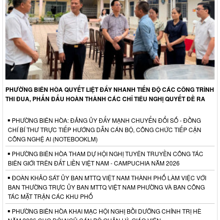
PHƯỜNG BIÊN HÒA QUYẾT LIỆT ĐẨY NHANH TIẾN ĐỘ CÁC CÔNG TRÌNH
THI ĐUA, PHẤN ĐẤU HOÀN THÀNH CÁC CHỈ TIÊU NGHỊ QUYẾT ĐỀ RA
PHƯỜNG BIÊN HÒA: ĐẢNG ỦY ĐẨY MẠNH CHUYỂN ĐỔI SỐ - ĐỒNG
CHÍ BÍ THƯ TRỰC TIẾP HƯỚNG DẪN CÁN BỘ, CÔNG CHỨC TIẾP CẬN
CÔNG NGHỆ AI (NOTEBOOKLM)
PHƯỜNG BIÊN HÒA THAM DỰ HỘI NGHỊ TUYÊN TRUYỀN CÔNG TÁC
BIÊN GIỚI TRÊN ĐẤT LIỀN VIỆT NAM - CAMPUCHIA NĂM 2026
ĐOÀN KHẢO SÁT ỦY BAN MTTQ VIỆT NAM THÀNH PHỐ LÀM VIỆC VỚI
BAN THƯỜNG TRỰC ỦY BAN MTTQ VIỆT NAM PHƯỜNG VÀ BAN CÔNG
TÁC MẶT TRẬN CÁC KHU PHỐ
PHƯỜNG BIÊN HÒA KHAI MẠC HỘI NGHỊ BỒI DƯỠNG CHÍNH TRỊ HÈ