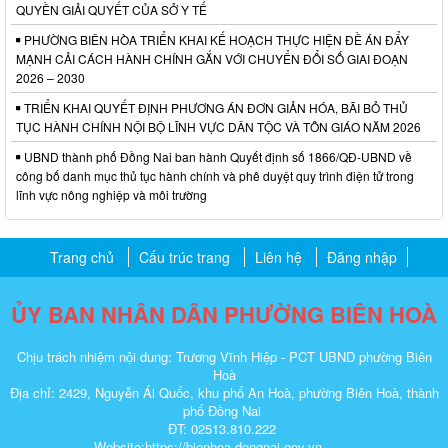
QUYỀN GIẢI QUYẾT CỦA SỞ Y TẾ
PHƯỜNG BIÊN HÒA TRIỂN KHAI KẾ HOẠCH THỰC HIỆN ĐỀ ÁN ĐẨY
MẠNH CẢI CÁCH HÀNH CHÍNH GẮN VỚI CHUYỂN ĐỔI SỐ GIAI ĐOẠN
2026 – 2030
TRIỂN KHAI QUYẾT ĐỊNH PHƯƠNG ÁN ĐƠN GIẢN HÓA, BÃI BỎ THỦ
TỤC HÀNH CHÍNH NỘI BỘ LĨNH VỰC DÂN TỘC VÀ TÔN GIÁO NĂM 2026
UBND thành phố Đồng Nai ban hành Quyết định số 1866/QĐ-UBND về
công bố danh mục thủ tục hành chính và phê duyệt quy trình điện tử trong
lĩnh vực nông nghiệp và môi trường
Trang chủ
Cấu trúc trang
Liên hệ
Đăng nhập
ỦY BAN NHÂN DÂN PHƯỜNG BIÊN HOÀ
Chịu trách nhiệm nội dung: Trương Vĩnh Hiệp - PCT UBND phường Biên
Hoà
Địa chỉ: 2429, Nguyễn Ái Quốc, khu phố An Hoà, phường Biên Hoà, thành
phố Đồng Nai
ĐT: 02513.810.222
Website:https://bienhoa.dongnai.gov.vn