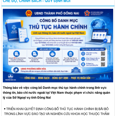
CHẾ ĐỘ, CHÍNH SÁCH - QUY ĐỊNH MỚI
Thông báo về việc công bố Danh mục thủ tục hành chính trong lĩnh vực
thông tin, báo chí nước ngoài tại Việt Nam thuộc phạm vi chức năng quản
lý của Sở Ngoại vụ tỉnh Đồng Nai
TRIỂN KHAI QUYẾT ĐỊNH CÔNG BỐ THỦ TỤC HÀNH CHÍNH BỊ BÃI BỎ
TRONG LĨNH VỰC ĐÀO TẠO VÀ NGHIÊN CỨU KHOA HỌC THUỘC THẨM