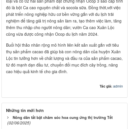
loại và có 02 hai sản phẩm đạt chứng nhận Ocop 3 sao cấp tỉnh
đó là bột Ca cao nguyên chất và socola sữa. Đồng thời,với việc
phát triển nông nghiệp hữu cơ bền vững gắn với du lịch trãi
nghiệm để tăng giả trị nông sản làm ra, tạo thêm việc làm, tăng
thêm thu nhập cho người nông dân; vườn Ca cao Xuân Lộc
cũng vừa được công nhận Ocop du lịch năm 2024.
​Buổi hội thảo nhân rộng mô hình liên kết sản xuất gắn với tiêu
thụ sản phẩm cacao đã giúp bà con nông dân của huyện Xuân
Lộc tin tưởng hơn về chất lượng và đầu ra của sản phẩm cacao,
từ đó mạnh dạn đầu tư, chuyển đổi mục đích cây trồng, nâng
cao hiệu quả kinh tế cho gia đình.​
Tác giả:
admin
Những tin mới hơn
Nông dân tất bật chăm sóc hoa cung ứng thị trường Tết
(02/06/2025)