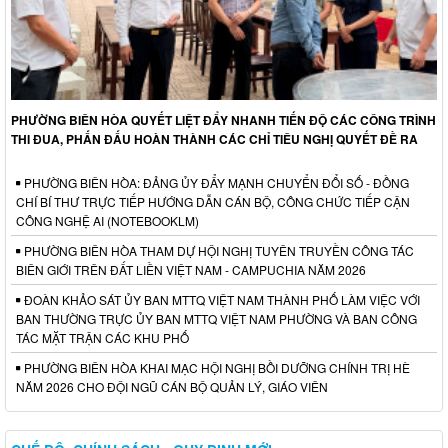
PHƯỜNG BIÊN HÒA QUYẾT LIỆT ĐẨY NHANH TIẾN ĐỘ CÁC CÔNG TRÌNH
THI ĐUA, PHẤN ĐẤU HOÀN THÀNH CÁC CHỈ TIÊU NGHỊ QUYẾT ĐỀ RA
PHƯỜNG BIÊN HÒA: ĐẢNG ỦY ĐẨY MẠNH CHUYỂN ĐỔI SỐ - ĐỒNG
CHÍ BÍ THƯ TRỰC TIẾP HƯỚNG DẪN CÁN BỘ, CÔNG CHỨC TIẾP CẬN
CÔNG NGHỆ AI (NOTEBOOKLM)
PHƯỜNG BIÊN HÒA THAM DỰ HỘI NGHỊ TUYÊN TRUYỀN CÔNG TÁC
BIÊN GIỚI TRÊN ĐẤT LIỀN VIỆT NAM - CAMPUCHIA NĂM 2026
ĐOÀN KHẢO SÁT ỦY BAN MTTQ VIỆT NAM THÀNH PHỐ LÀM VIỆC VỚI
BAN THƯỜNG TRỰC ỦY BAN MTTQ VIỆT NAM PHƯỜNG VÀ BAN CÔNG
TÁC MẶT TRẬN CÁC KHU PHỐ
PHƯỜNG BIÊN HÒA KHAI MẠC HỘI NGHỊ BỒI DƯỠNG CHÍNH TRỊ HÈ
NĂM 2026 CHO ĐỘI NGŨ CÁN BỘ QUẢN LÝ, GIÁO VIÊN