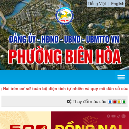
Tiếng Việt
English
 trên cơ sở toàn bộ diện tích tự nhiên và quy mô dân số của tỉ
Thay đổi màu sắc