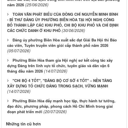
(25/06/2026)
năm 2026
TOÀN VĂN PHÁT BIỂU CỦA ĐỒNG CHÍ NGUYỄN MINH BÌNH
- BÍ THƯ ĐẢNG ỦY PHƯỜNG BIÊN HÒA TẠI HỘI NGHỊ CÔNG
BỐ THÀNH LẬP CÁC KHU PHỐ, CHI BỘ KHU PHỐ VÀ CHỈ ĐỊNH
(30/06/2026)
CÁC CHỨC DANH Ở KHU PHỐ
Đảng ủy phường Biên Hòa xuất sắc đạt Giải Ba Hội thi Báo
cáo viên, Tuyên truyền viên giỏi cấp thành phố năm 2026
(05/07/2026)
Phường Biên Hòa tham gia Hội nghị sơ kết công tác xây
dựng Đảng trên lĩnh vực tổ chức, tuyên giáo và dân vận 6
(14/07/2026)
tháng đầu năm 2026
"CHI BỘ 4 TỐT", "ĐẢNG BỘ CƠ SỞ 4 TỐT" – NỀN TẢNG
XÂY DỰNG TỔ CHỨC ĐẢNG TRONG SẠCH, VỮNG MẠNH
(14/07/2026)
Phường Biên Hòa đẩy mạnh học tập, thực hành tư tưởng,
đạo đức, phương pháp, phong cách Hồ Chí Minh trong giai
(20/07/2026)
đoạn phát triển mới
Những tin cũ hơn