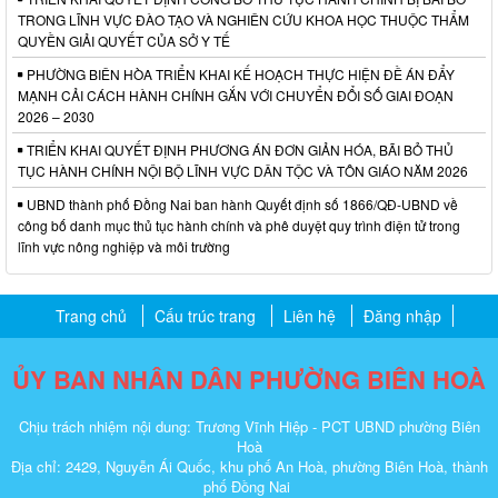
TRONG LĨNH VỰC ĐÀO TẠO VÀ NGHIÊN CỨU KHOA HỌC THUỘC THẨM
QUYỀN GIẢI QUYẾT CỦA SỞ Y TẾ
PHƯỜNG BIÊN HÒA TRIỂN KHAI KẾ HOẠCH THỰC HIỆN ĐỀ ÁN ĐẨY
MẠNH CẢI CÁCH HÀNH CHÍNH GẮN VỚI CHUYỂN ĐỔI SỐ GIAI ĐOẠN
2026 – 2030
TRIỂN KHAI QUYẾT ĐỊNH PHƯƠNG ÁN ĐƠN GIẢN HÓA, BÃI BỎ THỦ
TỤC HÀNH CHÍNH NỘI BỘ LĨNH VỰC DÂN TỘC VÀ TÔN GIÁO NĂM 2026
UBND thành phố Đồng Nai ban hành Quyết định số 1866/QĐ-UBND về
công bố danh mục thủ tục hành chính và phê duyệt quy trình điện tử trong
lĩnh vực nông nghiệp và môi trường
Trang chủ
Cấu trúc trang
Liên hệ
Đăng nhập
ỦY BAN NHÂN DÂN PHƯỜNG BIÊN HOÀ
Chịu trách nhiệm nội dung: Trương Vĩnh Hiệp - PCT UBND phường Biên
Hoà
Địa chỉ: 2429, Nguyễn Ái Quốc, khu phố An Hoà, phường Biên Hoà, thành
phố Đồng Nai