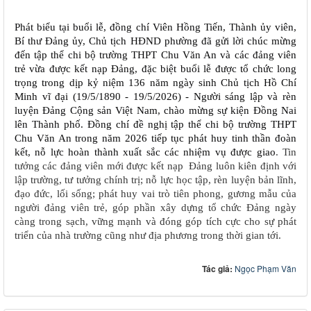
Phát biểu tại buổi lễ, đồng chí Viên Hồng Tiến, Thành ủy viên,
Bí thư Đảng ủy, Chủ tịch HĐND phường đã gửi lời chúc mừng
đến tập thể chi bộ trường THPT Chu Văn An và các đảng viên
trẻ vừa được kết nạp Đảng, đặc biệt buổi lễ được tổ chức long
trọng trong dịp
kỷ niệm 136 năm ngày sinh Chủ tịch Hồ Chí
Minh vĩ đại (19/5/1890 - 19/5/2026) - Người sáng lập và rèn
luyện Đảng Cộng sản Việt Nam, chào mừng sự kiện Đồng Nai
lên Thành phố. Đồng chí đề nghị tập thể chi bộ trường THPT
Chu Văn An trong năm 2026 tiếp tục phát huy tinh thần đoàn
kết, nỗ lực hoàn thành xuất sắc các nhiệm vụ được giao
. Tin
tưởng các đảng viên mới được kết nạp
Đảng luôn kiên định với
lập trường, tư tưởng chính trị; nỗ lực học tập, rèn luyện bản lĩnh,
đạo đức, lối sống; phát huy vai trò tiên phong, gương mẫu của
người đảng viên trẻ, góp phần xây dựng tổ chức Đảng ngày
càng trong sạch, vững mạnh và đóng góp tích cực cho sự phát
triển của nhà trường cũng như địa phương trong thời gian tới.
Tác giả:
Ngọc Phạm Văn