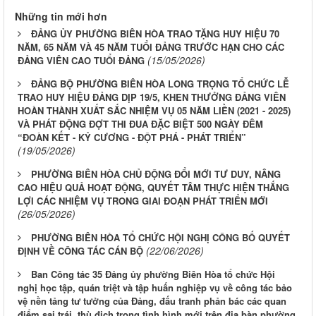
Những tin mới hơn
ĐẢNG ỦY PHƯỜNG BIÊN HÒA TRAO TẶNG HUY HIỆU 70
NĂM, 65 NĂM VÀ 45 NĂM TUỔI ĐẢNG TRƯỚC HẠN CHO CÁC
(15/05/2026)
ĐẢNG VIÊN CAO TUỔI ĐẢNG
ĐẢNG BỘ PHƯỜNG BIÊN HÒA LONG TRỌNG TỔ CHỨC LỄ
TRAO HUY HIỆU ĐẢNG DỊP 19/5, KHEN THƯỞNG ĐẢNG VIÊN
HOÀN THÀNH XUẤT SẮC NHIỆM VỤ 05 NĂM LIỀN (2021 - 2025)
VÀ PHÁT ĐỘNG ĐỢT THI ĐUA ĐẶC BIỆT 500 NGÀY ĐÊM
“ĐOÀN KẾT - KỶ CƯƠNG - ĐỘT PHÁ - PHÁT TRIỂN”
(19/05/2026)
PHƯỜNG BIÊN HÒA CHỦ ĐỘNG ĐỔI MỚI TƯ DUY, NÂNG
CAO HIỆU QUẢ HOẠT ĐỘNG, QUYẾT TÂM THỰC HIỆN THẮNG
LỢI CÁC NHIỆM VỤ TRONG GIAI ĐOẠN PHÁT TRIỂN MỚI
(26/05/2026)
PHƯỜNG BIÊN HÒA TỔ CHỨC HỘI NGHỊ CÔNG BỐ QUYẾT
(22/06/2026)
ĐỊNH VỀ CÔNG TÁC CÁN BỘ
Ban Công tác 35 Đảng ủy phường Biên Hòa tổ chức Hội
nghị học tập, quán triệt và tập huấn nghiệp vụ về công tác bảo
vệ nền tảng tư tưởng của Đảng, đấu tranh phản bác các quan
điểm sai trái, thù địch trong tình hình mới trên địa bàn phường