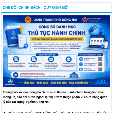
CHẾ ĐỘ, CHÍNH SÁCH - QUY ĐỊNH MỚI
Thông báo về việc công bố Danh mục thủ tục hành chính trong lĩnh vực
thông tin, báo chí nước ngoài tại Việt Nam thuộc phạm vi chức năng quản
lý của Sở Ngoại vụ tỉnh Đồng Nai
TRIỂN KHAI QUYẾT ĐỊNH CÔNG BỐ THỦ TỤC HÀNH CHÍNH BỊ BÃI BỎ