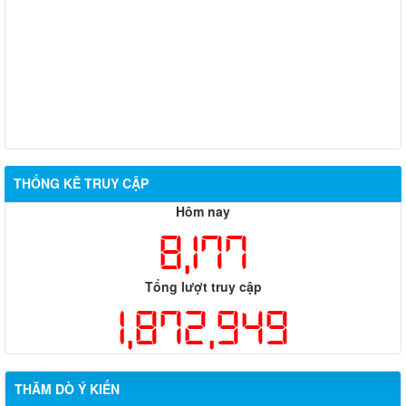
THỐNG KÊ TRUY CẬP
Hôm nay
8,177
Tổng lượt truy cập
1,872,949
THĂM DÒ Ý KIẾN