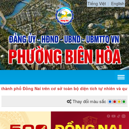
Tiếng Việt
English
 Đồng Nai trên cơ sở toàn bộ diện tích tự nhiên và quy mô dân 
Thay đổi màu sắc