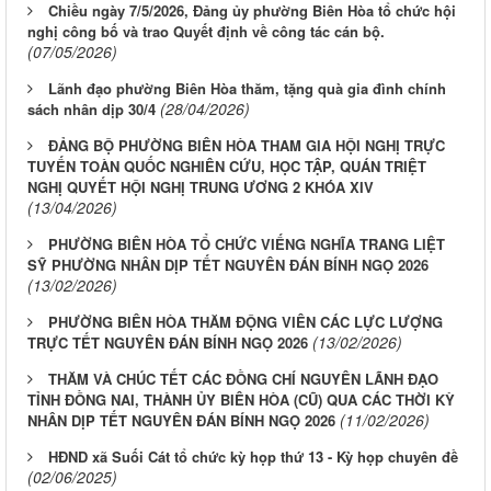
Chiều ngày 7/5/2026, Đảng ủy phường Biên Hòa tổ chức hội
nghị công bố và trao Quyết định về công tác cán bộ.
(07/05/2026)
Lãnh đạo phường Biên Hòa thăm, tặng quà gia đình chính
(28/04/2026)
sách nhân dịp 30/4
ĐẢNG BỘ PHƯỜNG BIÊN HÒA THAM GIA HỘI NGHỊ TRỰC
TUYẾN TOÀN QUỐC NGHIÊN CỨU, HỌC TẬP, QUÁN TRIỆT
NGHỊ QUYẾT HỘI NGHỊ TRUNG ƯƠNG 2 KHÓA XIV
(13/04/2026)
PHƯỜNG BIÊN HÒA TỔ CHỨC VIẾNG NGHĨA TRANG LIỆT
SỸ PHƯỜNG NHÂN DỊP TẾT NGUYÊN ĐÁN BÍNH NGỌ 2026
(13/02/2026)
PHƯỜNG BIÊN HÒA THĂM ĐỘNG VIÊN CÁC LỰC LƯỢNG
(13/02/2026)
TRỰC TẾT NGUYÊN ĐÁN BÍNH NGỌ 2026
THĂM VÀ CHÚC TẾT CÁC ĐỒNG CHÍ NGUYÊN LÃNH ĐẠO
TỈNH ĐỒNG NAI, THÀNH ỦY BIÊN HÒA (CŨ) QUA CÁC THỜI KỲ
(11/02/2026)
NHÂN DỊP TẾT NGUYÊN ĐÁN BÍNH NGỌ 2026
HĐND xã Suối Cát tổ chức kỳ họp thứ 13 - Kỳ họp chuyên đề
(02/06/2025)