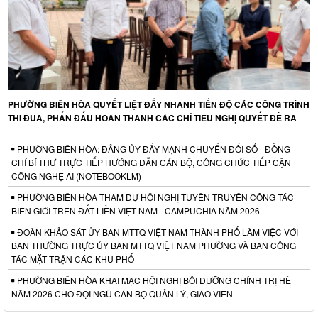
PHƯỜNG BIÊN HÒA QUYẾT LIỆT ĐẨY NHANH TIẾN ĐỘ CÁC CÔNG TRÌNH
THI ĐUA, PHẤN ĐẤU HOÀN THÀNH CÁC CHỈ TIÊU NGHỊ QUYẾT ĐỀ RA
PHƯỜNG BIÊN HÒA: ĐẢNG ỦY ĐẨY MẠNH CHUYỂN ĐỔI SỐ - ĐỒNG
CHÍ BÍ THƯ TRỰC TIẾP HƯỚNG DẪN CÁN BỘ, CÔNG CHỨC TIẾP CẬN
CÔNG NGHỆ AI (NOTEBOOKLM)
PHƯỜNG BIÊN HÒA THAM DỰ HỘI NGHỊ TUYÊN TRUYỀN CÔNG TÁC
BIÊN GIỚI TRÊN ĐẤT LIỀN VIỆT NAM - CAMPUCHIA NĂM 2026
ĐOÀN KHẢO SÁT ỦY BAN MTTQ VIỆT NAM THÀNH PHỐ LÀM VIỆC VỚI
BAN THƯỜNG TRỰC ỦY BAN MTTQ VIỆT NAM PHƯỜNG VÀ BAN CÔNG
TÁC MẶT TRẬN CÁC KHU PHỐ
PHƯỜNG BIÊN HÒA KHAI MẠC HỘI NGHỊ BỒI DƯỠNG CHÍNH TRỊ HÈ
NĂM 2026 CHO ĐỘI NGŨ CÁN BỘ QUẢN LÝ, GIÁO VIÊN