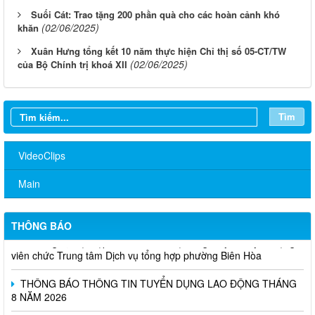
Suối Cát: Trao tặng 200 phần quà cho các hoàn cảnh khó
(02/06/2025)
khăn
Xuân Hưng tổng kết 10 năm thực hiện Chỉ thị số 05-CT/TW
(02/06/2025)
của Bộ Chính trị khoá XII
Thông báo mời người cao tuổi tham gia Chương trình khám sức
Tìm
khỏe miễn phí năm 2026
VideoClips
Về việc đăng tải Báo cáo tiếp thu, giải trình ý kiến góp ý đối với
nhiệm vụ đồ án quy hoạch phân khu đô thị tỷ lệ 1/2.000 phường
Biên Hòa, thành phố Đồng Nai
Main
Thông báo kết quả kiểm tra điều kiện, tiêu chuẩn dự tuyển viên
chức vòng 1; triệu tập thí sinh tham dự vòng 2 kỳ thi tuyển dụng
THÔNG BÁO
viên chức Trung tâm Dịch vụ tổng hợp phường Biên Hòa
THÔNG BÁO THÔNG TIN TUYỂN DỤNG LAO ĐỘNG THÁNG
8 NĂM 2026