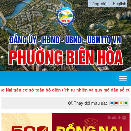
Tiếng Việt
English
trên cơ sở toàn bộ diện tích tự nhiên và quy mô dân số của tỉn
Thay đổi màu sắc