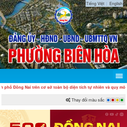
Tiếng Việt
English
ố Đồng Nai trên cơ sở toàn bộ diện tích tự nhiên và quy mô dân
Thay đổi màu sắc