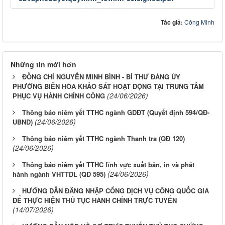
Tác giả:
Công Minh
Những tin mới hơn
ĐỒNG CHÍ NGUYỄN MINH BÌNH - BÍ THƯ ĐẢNG ỦY
PHƯỜNG BIÊN HÒA KHẢO SÁT HOẠT ĐỘNG TẠI TRUNG TÂM
(24/06/2026)
PHỤC VỤ HÀNH CHÍNH CÔNG
Thông báo niêm yết TTHC ngành GDĐT (Quyết định 594/QĐ-
(24/06/2026)
UBND)
Thông báo niêm yết TTHC ngành Thanh tra (QĐ 120)
(24/06/2026)
Thông báo niêm yết TTHC lĩnh vực xuất bản, in và phát
(24/06/2026)
hành ngành VHTTDL (QĐ 595)
HƯỚNG DẪN ĐĂNG NHẬP CỔNG DỊCH VỤ CÔNG QUỐC GIA
ĐỂ THỰC HIỆN THỦ TỤC HÀNH CHÍNH TRỰC TUYẾN
(14/07/2026)