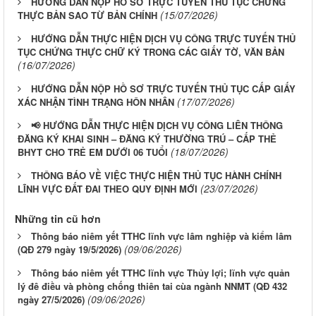
HƯỚNG DẪN NỘP HỒ SƠ TRỰC TUYẾN THỦ TỤC CHỨNG
(15/07/2026)
THỰC BẢN SAO TỪ BẢN CHÍNH
HƯỚNG DẪN THỰC HIỆN DỊCH VỤ CÔNG TRỰC TUYẾN THỦ
TỤC CHỨNG THỰC CHỮ KÝ TRONG CÁC GIẤY TỜ, VĂN BẢN
(16/07/2026)
HƯỚNG DẪN NỘP HỒ SƠ TRỰC TUYẾN THỦ TỤC CẤP GIẤY
(17/07/2026)
XÁC NHẬN TÌNH TRẠNG HÔN NHÂN
📢 HƯỚNG DẪN THỰC HIỆN DỊCH VỤ CÔNG LIÊN THÔNG
ĐĂNG KÝ KHAI SINH – ĐĂNG KÝ THƯỜNG TRÚ – CẤP THẺ
(18/07/2026)
BHYT CHO TRẺ EM DƯỚI 06 TUỔI
THÔNG BÁO VỀ VIỆC THỰC HIỆN THỦ TỤC HÀNH CHÍNH
(23/07/2026)
LĨNH VỰC ĐẤT ĐAI THEO QUY ĐỊNH MỚI
Những tin cũ hơn
Thông báo niêm yết TTHC lĩnh vực lâm nghiệp và kiểm lâm
(09/06/2026)
(QĐ 279 ngày 19/5/2026)
Thông báo niêm yết TTHC lĩnh vực Thủy lợi; lĩnh vực quản
lý đê điều và phòng chống thiên tai cùa ngành NNMT (QĐ 432
(09/06/2026)
ngày 27/5/2026)