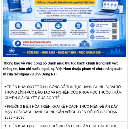
Thông báo về việc công bố Danh mục thủ tục hành chính trong lĩnh vực
thông tin, báo chí nước ngoài tại Việt Nam thuộc phạm vi chức năng quản
lý của Sở Ngoại vụ tỉnh Đồng Nai
TRIỂN KHAI QUYẾT ĐỊNH CÔNG BỐ THỦ TỤC HÀNH CHÍNH BỊ BÃI BỎ
TRONG LĨNH VỰC ĐÀO TẠO VÀ NGHIÊN CỨU KHOA HỌC THUỘC THẨM
QUYỀN GIẢI QUYẾT CỦA SỞ Y TẾ
PHƯỜNG BIÊN HÒA TRIỂN KHAI KẾ HOẠCH THỰC HIỆN ĐỀ ÁN ĐẨY
MẠNH CẢI CÁCH HÀNH CHÍNH GẮN VỚI CHUYỂN ĐỔI SỐ GIAI ĐOẠN
2026 – 2030
TRIỂN KHAI QUYẾT ĐỊNH PHƯƠNG ÁN ĐƠN GIẢN HÓA, BÃI BỎ THỦ