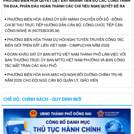
PHƯỜNG BIÊN HÒA QUYẾT LIỆT ĐẨY NHANH TIẾN ĐỘ CÁC CÔNG TRÌNH
THI ĐUA, PHẤN ĐẤU HOÀN THÀNH CÁC CHỈ TIÊU NGHỊ QUYẾT ĐỀ RA
PHƯỜNG BIÊN HÒA: ĐẢNG ỦY ĐẨY MẠNH CHUYỂN ĐỔI SỐ - ĐỒNG
CHÍ BÍ THƯ TRỰC TIẾP HƯỚNG DẪN CÁN BỘ, CÔNG CHỨC TIẾP CẬN
CÔNG NGHỆ AI (NOTEBOOKLM)
PHƯỜNG BIÊN HÒA THAM DỰ HỘI NGHỊ TUYÊN TRUYỀN CÔNG TÁC
BIÊN GIỚI TRÊN ĐẤT LIỀN VIỆT NAM - CAMPUCHIA NĂM 2026
ĐOÀN KHẢO SÁT ỦY BAN MTTQ VIỆT NAM THÀNH PHỐ LÀM VIỆC VỚI
BAN THƯỜNG TRỰC ỦY BAN MTTQ VIỆT NAM PHƯỜNG VÀ BAN CÔNG
TÁC MẶT TRẬN CÁC KHU PHỐ
PHƯỜNG BIÊN HÒA KHAI MẠC HỘI NGHỊ BỒI DƯỠNG CHÍNH TRỊ HÈ
NĂM 2026 CHO ĐỘI NGŨ CÁN BỘ QUẢN LÝ, GIÁO VIÊN
CHẾ ĐỘ, CHÍNH SÁCH - QUY ĐỊNH MỚI