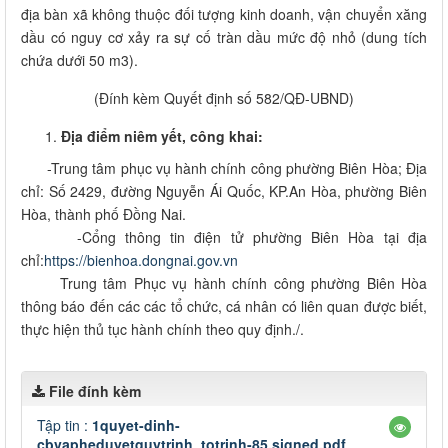
địa bàn xã không thuộc đối tượng kinh doanh, vận chuyển xăng
dầu có nguy cơ xảy ra sự cố tràn dầu mức độ nhỏ (dung tích
chứa dưới 50 m3).
(Đính kèm Quyết định số 582/QĐ-UBND)
Địa điểm niêm yết, công khai:
-Trung tâm phục vụ hành chính công phường Biên Hòa; Địa
chỉ: Số 2429, đường Nguyễn Ái Quốc, KP.An Hòa, phường Biên
Hòa, thành phố Đồng Nai.
-Cổng thông tin điện tử phường Biên Hòa tại địa
chỉ:
https://bienhoa.dongnai.gov.vn
Trung tâm Phục vụ hành chính công phường Biên Hòa
thông báo đến các các tổ chức, cá nhân có liên quan được biết,
thực hiện thủ tục hành chính theo quy định./.
File đính kèm
Tập tin :
1quyet-dinh-
cbvapheduyetquytrinh_totrinh-85.signed.pdf