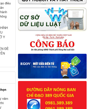
tạo điều
hân
c hành
thông
CHÍNH
ỨU
Ở Y
ỆN ĐỀ
YỂN
chọn
sự năm
thi
ự