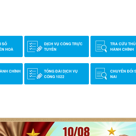
I KHÁM SỨC KHỎE CHO
N CHƯƠNG TRÌNH TIÊM
I SỐ
DỊCH VỤ CÔNG TRỰC
TRA CỨU THỦ
ÊN HOÀ
TUYẾN
HÀNH CHÍNH
HÀNH CHÍNH
TỔNG ĐÀI DỊCH VỤ
CHUYỂN ĐỔI 
CÔNG 1022
NAI