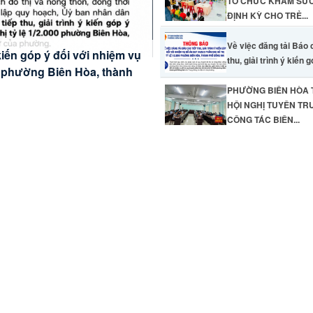
TỔ CHỨC KHÁM SỨ
ĐỊNH KỲ CHO TRẺ...
Về việc đăng tải Báo 
 kiến góp ý đối với nhiệm vụ
thu, giải trình ý kiến g
M SỨC KHỎE ĐỊNH KỲ
00 phường Biên Hòa, thành
PHƯỜNG BIÊN HÒA
UYỂN ĐỔI SỐ - ĐỒNG CHÍ
HỘI NGHỊ TUYÊN TR
ÔNG CHỨC TIẾP CẬN
YÊN TRUYỀN CÔNG TÁC
CÔNG TÁC BIÊN...
PUCHIA NĂM 2026