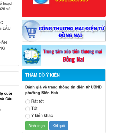
ế hoạch
026 về
ỰC
G ĐẤU
THẦN
ƠNG
THĂM DÒ Ý KIẾN
Đánh giá về trang thông tin điện tử UBND
phường Biên Hoà
lệ cuối
 và Cầu
Rất tốt
Tốt
i
Ý kiến khác