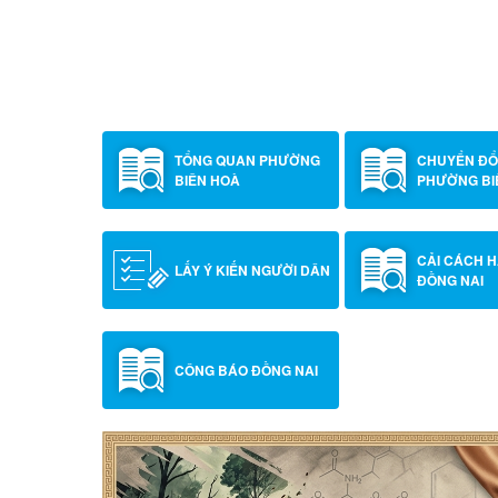
TRẠM Y TẾ PHƯỜNG BIÊN HÒA TRIỂN KHA
TRẺ EM DƯỚI 06 TUỔI KẾT HỢP THỰC HIỆ
CHỦNG MỞ RỘNG
TỔNG QUAN PHƯỜNG
CHUYỂN ĐỔ
BIÊN HOÀ
PHƯỜNG BI
CẢI CÁCH 
LẤY Ý KIẾN NGƯỜI DÂN
ĐỒNG NAI
CÔNG BÁO ĐỒNG NAI