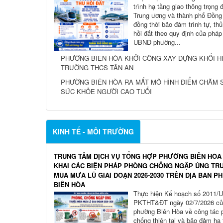
trình hạ tầng giao thông trọng
Trung ương và thành phố Đồng
đồng thời bảo đảm trình tự, thủ
hồi đất theo quy định của pháp 
UBND phường...
PHƯỜNG BIÊN HÒA KHỞI CÔNG XÂY DỰNG KHỐI H
TRƯỜNG THCS TÂN AN
PHƯỜNG BIÊN HÒA RA MẮT MÔ HÌNH ĐIỂM CHĂM 
SỨC KHỎE NGƯỜI CAO TUỔI
KINH TẾ - MÔI TRƯỜNG
TRUNG TÂM DỊCH VỤ TỔNG HỢP PHƯỜNG BIÊN HÒA
KHAI CÁC BIỆN PHÁP PHÒNG CHỐNG NGẬP ÚNG TR
MÙA MƯA LŨ GIAI ĐOẠN 2026-2030 TRÊN ĐỊA BÀN 
BIÊN HÒA
Thực hiện Kế hoạch số 2011/
PKTHT&ĐT ngày 02/7/2026 c
phường Biên Hòa về công tác 
chống thiên tai và bảo đảm hạ 