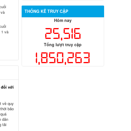
cuối
THỐNG KÊ TRUY CẬP
 và
Hôm nay
cuối
25,516
 1 và
Tổng lượt truy cập
1,850,263
 đối với
t về quy
thời bảo
 quá
n dân
 tải