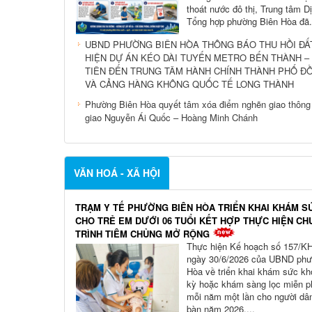
thoát nước đô thị, Trung tâm D
Tổng hợp phường Biên Hòa đã.
UBND PHƯỜNG BIÊN HÒA THÔNG BÁO THU HỒI ĐẤ
HIỆN DỰ ÁN KÉO DÀI TUYẾN METRO BẾN THÀNH –
TIÊN ĐẾN TRUNG TÂM HÀNH CHÍNH THÀNH PHỐ Đ
VÀ CẢNG HÀNG KHÔNG QUỐC TẾ LONG THÀNH
Phường Biên Hòa quyết tâm xóa điểm nghẽn giao thông 
giao Nguyễn Ái Quốc – Hoàng Minh Chánh
VĂN HOÁ - XÃ HỘI
TRẠM Y TẾ PHƯỜNG BIÊN HÒA TRIỂN KHAI KHÁM S
CHO TRẺ EM DƯỚI 06 TUỔI KẾT HỢP THỰC HIỆN C
TRÌNH TIÊM CHỦNG MỞ RỘNG
Thực hiện Kế hoạch số 157/
ngày 30/6/2026 của UBND phư
Hòa về triển khai khám sức kh
kỳ hoặc khám sàng lọc miễn ph
mỗi năm một lần cho người dân
bàn năm 2026,...