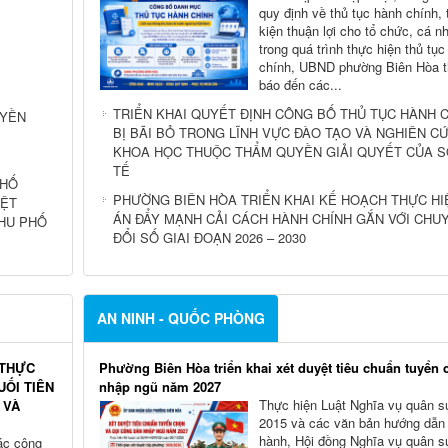
quy định về thủ tục hành chính, 
kiện thuận lợi cho tổ chức, cá n
trong quá trình thực hiện thủ tụ
chính, UBND phường Biên Hòa 
báo đến các...
TRIỂN KHAI QUYẾT ĐỊNH CÔNG BỐ THỦ TỤC HÀNH 
UYỀN
BỊ BÃI BỎ TRONG LĨNH VỰC ĐÀO TẠO VÀ NGHIÊN C
KHOA HỌC THUỘC THẨM QUYỀN GIẢI QUYẾT CỦA S
TẾ
PHỐ
PHƯỜNG BIÊN HÒA TRIỂN KHAI KẾ HOẠCH THỰC HI
IỆT
ÁN ĐẨY MẠNH CẢI CÁCH HÀNH CHÍNH GẮN VỚI CHU
HU PHỐ
ĐỔI SỐ GIAI ĐOẠN 2026 – 2030
AN NINH - QUỐC PHÒNG
 THỰC
Phường Biên Hòa triển khai xét duyệt tiêu chuẩn tuyển 
UỐI TIÊN
nhập ngũ năm 2027
Thực hiện Luật Nghĩa vụ quân 
 VÀ
2015 và các văn bản hướng dẫn 
hành, Hội đồng Nghĩa vụ quân s
ác công