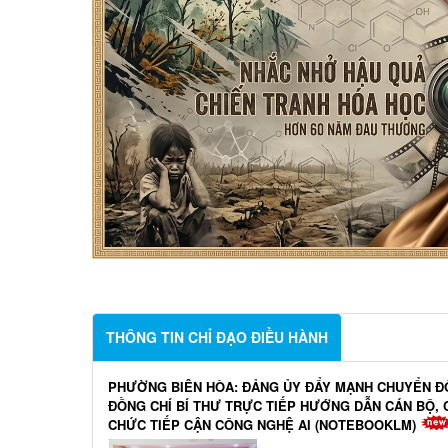
THÔNG TIN CHỈ ĐẠO ĐIỀU HÀNH
PHƯỜNG BIÊN HÒA: ĐẢNG ỦY ĐẨY MẠNH CHUYỂN ĐỔ
ĐỒNG CHÍ BÍ THƯ TRỰC TIẾP HƯỚNG DẪN CÁN BỘ,
CHỨC TIẾP CẬN CÔNG NGHỆ AI (NOTEBOOKLM)