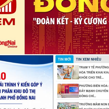
TIN MỚI
TIN XEM NHIỀU
TRẠM Y TẾ PHƯỜNG
HÒA TRIỂN KHAI K
KHỎE CHO TRẺ...
PHƯỜNG BIÊN HÒA:
ĐẨY MẠNH CHUYỂN Đ
ĐỒNG CHÍ...
TRƯỜNG MẦM NON 