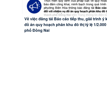
Về việc đăng tải Báo cáo tiếp thu, giải trình ý
TRƯỜNG MẦM NON BỬU HÒA TỔ CHỨC KHÁ
đồ án quy hoạch phân khu đô thị tỷ lệ 1/2.0
CHO TRẺ NĂM HỌC 2026 – 2027
phố Đồng Nai
PHƯỜNG BIÊN HÒA: ĐẢNG ỦY ĐẨY MẠNH CH
BÍ THƯ TRỰC TIẾP HƯỚNG DẪN CÁN BỘ, C
PHƯỜNG BIÊN HÒA THAM DỰ HỘI NGHỊ TU
CÔNG NGHỆ AI (NOTEBOOKLM)
BIÊN GIỚI TRÊN ĐẤT LIỀN VIỆT NAM - CAM