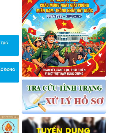
 TỤC
SỐ ĐỒNG