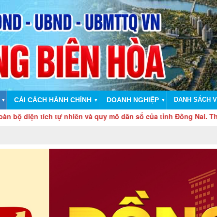
CẢI CÁCH HÀNH CHÍNH
DOANH NGHIỆP
DANH SÁCH V
▼
▼
▼
ch tự nhiên và quy mô dân số của tỉnh Đồng Nai. Thành phố Đồng