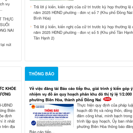
ịch vụ
Trả lời ý kiến, kiến nghị của cử tri trước kỳ họp thường lệ 
..
năm 2025 HĐND phường - đơn vị số 7 (Khu phố Đồng Nai
Bình Hóa)
T THỰC
 SUỐI
Trả lời ý kiến, kiến nghị của cử tri trước kỳ họp thường lệ 
ỒNG NAI
năm 2025 HĐND phường - đon vị số 5 (Khu phố Tân Hạnh
Tân Hạnh 2)
tại nút
THÔNG BÁO
ỨC KHỎE
Về việc đăng tải Báo cáo tiếp thu, giải trình ý kiến góp ý
HƯƠNG
nhiệm vụ đồ án quy hoạch phân khu đô thị tỷ lệ 1/2.000
phường Biên Hòa, thành phố Đồng Nai
KH-UBND
Thực hiện quy định của pháp luậ
ờng Biên
hoạch đô thị và nông thôn, đồng 
ỏe định
đảm công khai, minh bạch trong
í ít nhất
trình lập quy hoạch, Ủy ban nhâ
 trên địa
phường Biên Hòa thông báo đăng
Báo cáo tiếp...