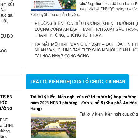
phường Biên Hòa đã ban hành K
 điểm của
số 65/KH-HĐNVQS ngày 06/7/2
 Nai,
xét duyệt tiêu chuẩn tuyển...
 tục thu
luật,
PHƯỜNG BIÊN HÒA BIỂU DƯƠNG, KHEN THƯỞNG L
LƯỢNG CÔNG AN LẬP THÀNH TÍCH XUẤT SẮC TRON
TRANH PHÒNG, CHỐNG TỘI PHẠM
IỆU BỘ
RA MẮT MÔ HÌNH “BẠN GIÚP BẠN” – LAN TỎA TINH 
NHÂN VĂN, CHUNG TAY TIẾP SỨC NGƯỜI HOÀN LƯ
SÓC
TÁI HÒA NHẬP CỘNG ĐỒNG
TRẢ LỜI KIẾN NGHỊ CỦA TỔ CHỨC, CÁ NHÂN
 TRIỂN
Trả lời ý kiến, kiến nghị của cử tri trước kỳ họp thường 
ƯỚC
năm 2025 HĐND phường - đơn vị số 8 (Khu phố An Hòa
PHƯỜNG
Hang)
Trả lời ý kiến, kiến nghị của cử tr
UBND-
ủa UBND
phòng,
tầng