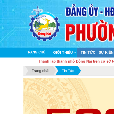
TRANG CHỦ
GIỚI THIỆU
TIN TỨC - SỰ KIỆN
▼
Thành lập thành phố Đồng Nai trên cơ sở toàn bộ diện tí
Trang nhất
Tin Tức