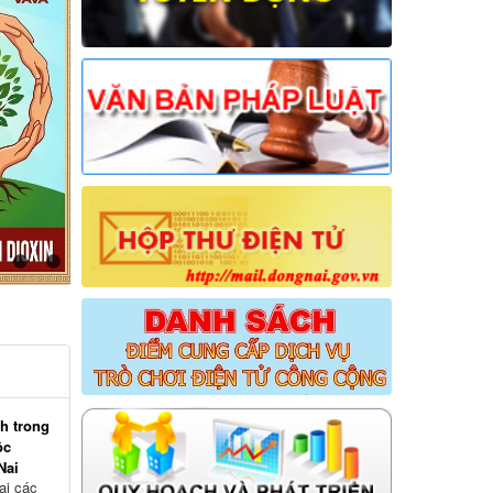
h trong
ộc
Nai
ai các