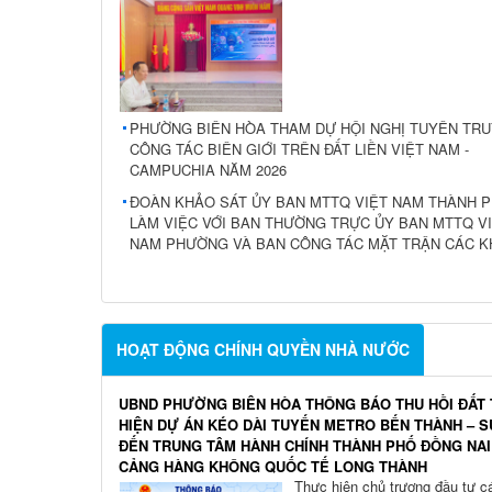
PHƯỜNG BIÊN HÒA THAM DỰ HỘI NGHỊ TUYÊN TR
CÔNG TÁC BIÊN GIỚI TRÊN ĐẤT LIỀN VIỆT NAM -
CAMPUCHIA NĂM 2026
ĐOÀN KHẢO SÁT ỦY BAN MTTQ VIỆT NAM THÀNH 
LÀM VIỆC VỚI BAN THƯỜNG TRỰC ỦY BAN MTTQ V
NAM PHƯỜNG VÀ BAN CÔNG TÁC MẶT TRẬN CÁC K
HOẠT ĐỘNG CHÍNH QUYỀN NHÀ NƯỚC
UBND PHƯỜNG BIÊN HÒA THÔNG BÁO THU HỒI ĐẤT
HIỆN DỰ ÁN KÉO DÀI TUYẾN METRO BẾN THÀNH – S
ĐẾN TRUNG TÂM HÀNH CHÍNH THÀNH PHỐ ĐỒNG NAI
CẢNG HÀNG KHÔNG QUỐC TẾ LONG THÀNH
Thực hiện chủ trương đầu tư c