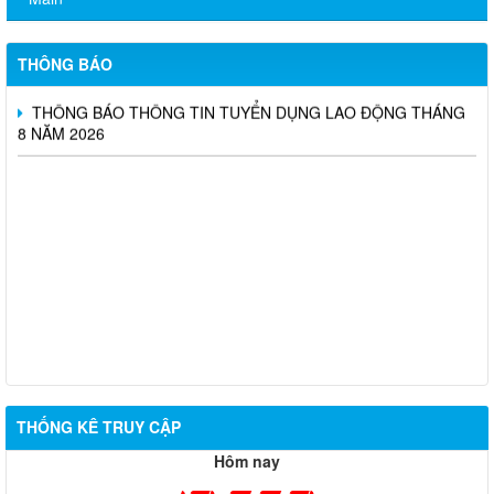
Thông báo kết quả kiểm tra điều kiện, tiêu chuẩn dự tuyển viên
chức vòng 1; triệu tập thí sinh tham dự vòng 2 kỳ thi tuyển dụng
viên chức Trung tâm Dịch vụ tổng hợp phường Biên Hòa
THÔNG BÁO
THÔNG BÁO THÔNG TIN TUYỂN DỤNG LAO ĐỘNG THÁNG
8 NĂM 2026
THỐNG KÊ TRUY CẬP
Hôm nay