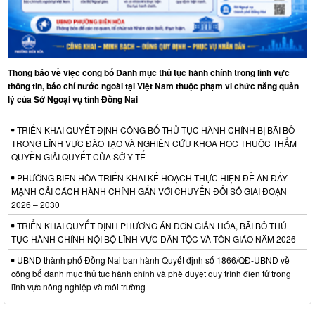
Thông báo về việc công bố Danh mục thủ tục hành chính trong lĩnh vực
thông tin, báo chí nước ngoài tại Việt Nam thuộc phạm vi chức năng quản
lý của Sở Ngoại vụ tỉnh Đồng Nai
TRIỂN KHAI QUYẾT ĐỊNH CÔNG BỐ THỦ TỤC HÀNH CHÍNH BỊ BÃI BỎ
TRONG LĨNH VỰC ĐÀO TẠO VÀ NGHIÊN CỨU KHOA HỌC THUỘC THẨM
QUYỀN GIẢI QUYẾT CỦA SỞ Y TẾ
PHƯỜNG BIÊN HÒA TRIỂN KHAI KẾ HOẠCH THỰC HIỆN ĐỀ ÁN ĐẨY
MẠNH CẢI CÁCH HÀNH CHÍNH GẮN VỚI CHUYỂN ĐỔI SỐ GIAI ĐOẠN
2026 – 2030
TRIỂN KHAI QUYẾT ĐỊNH PHƯƠNG ÁN ĐƠN GIẢN HÓA, BÃI BỎ THỦ
TỤC HÀNH CHÍNH NỘI BỘ LĨNH VỰC DÂN TỘC VÀ TÔN GIÁO NĂM 2026
UBND thành phố Đồng Nai ban hành Quyết định số 1866/QĐ-UBND về
công bố danh mục thủ tục hành chính và phê duyệt quy trình điện tử trong
lĩnh vực nông nghiệp và môi trường