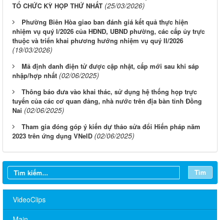
(25/03/2026)
TỔ CHỨC KỲ HỌP THỨ NHẤT
Phường Biên Hòa giao ban đánh giá kết quả thực hiện
nhiệm vụ quý I/2026 của HĐND, UBND phường, các cấp ủy trực
thuộc và triển khai phương hướng nhiệm vụ quý II/2026
(19/03/2026)
Mã định danh điện tử được cập nhật, cấp mới sau khi sáp
(02/06/2025)
nhập/hợp nhất
Thông báo đưa vào khai thác, sử dụng hệ thống họp trực
tuyến của các cơ quan đảng, nhà nước trên địa bàn tỉnh Đồng
(02/06/2025)
Nai
Tham gia đóng góp ý kiến dự thảo sửa đổi Hiến pháp năm
(02/06/2025)
2023 trên ứng dụng VNeID
Thông báo mời người cao tuổi tham gia Chương trình khám sức
khỏe miễn phí năm 2026
Tìm
Về việc đăng tải Báo cáo tiếp thu, giải trình ý kiến góp ý đối với
nhiệm vụ đồ án quy hoạch phân khu đô thị tỷ lệ 1/2.000 phường
VideoClips
Biên Hòa, thành phố Đồng Nai
Main