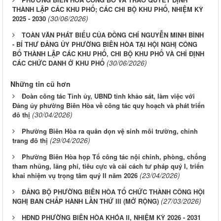
THÀNH LẬP CÁC KHU PHỐ; CÁC CHI BỘ KHU PHỐ, NHIỆM KỲ
(30/06/2026)
2025 - 2030
TOÀN VĂN PHÁT BIỂU CỦA ĐỒNG CHÍ NGUYỄN MINH BÌNH
- BÍ THƯ ĐẢNG ỦY PHƯỜNG BIÊN HÒA TẠI HỘI NGHỊ CÔNG
BỐ THÀNH LẬP CÁC KHU PHỐ, CHI BỘ KHU PHỐ VÀ CHỈ ĐỊNH
(30/06/2026)
CÁC CHỨC DANH Ở KHU PHỐ
Những tin cũ hơn
Đoàn công tác Tỉnh ủy, UBND tỉnh khảo sát, làm việc với
Đảng ủy phường Biên Hòa về công tác quy hoạch và phát triển
(30/04/2026)
đô thị
Phường Biên Hòa ra quân dọn vệ sinh môi trường, chỉnh
(29/04/2026)
trang đô thị
Phường Biên Hòa họp Tổ công tác nội chính, phòng, chống
tham nhũng, lãng phí, tiêu cực và cải cách tư pháp quý I, triển
(23/04/2026)
khai nhiệm vụ trọng tâm quý II năm 2026
ĐẢNG BỘ PHƯỜNG BIÊN HÒA TỔ CHỨC THÀNH CÔNG HỘI
(27/03/2026)
NGHỊ BAN CHẤP HÀNH LẦN THỨ III (MỞ RỘNG)
HĐND PHƯỜNG BIÊN HÒA KHÓA II, NHIỆM KỲ 2026 - 2031