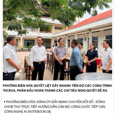
PHƯỜNG BIÊN HÒA QUYẾT LIỆT ĐẨY NHANH TIẾN ĐỘ CÁC CÔNG TRÌNH
THI ĐUA, PHẤN ĐẤU HOÀN THÀNH CÁC CHỈ TIÊU NGHỊ QUYẾT ĐỀ RA
PHƯỜNG BIÊN HÒA: ĐẢNG ỦY ĐẨY MẠNH CHUYỂN ĐỔI SỐ - ĐỒNG
CHÍ BÍ THƯ TRỰC TIẾP HƯỚNG DẪN CÁN BỘ, CÔNG CHỨC TIẾP CẬN
CÔNG NGHỆ AI (NOTEBOOKLM)