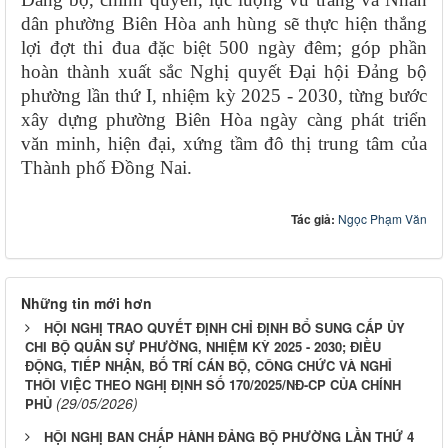
dân phường Biên Hòa anh hùng sẽ thực hiện thắng
lợi đợt thi đua đặc biệt 500 ngày đêm; góp phần
hoàn thành xuất sắc Nghị quyết Đại hội Đảng bộ
phường lần thứ I, nhiệm kỳ 2025 - 2030, từng bước
xây dựng phường Biên Hòa ngày càng phát triển
văn minh, hiện đại, xứng tầm đô thị trung tâm của
Thành phố Đồng Nai.
Tác giả:
Ngọc Phạm Văn
Những tin mới hơn
HỘI NGHỊ TRAO QUYẾT ĐỊNH CHỈ ĐỊNH BỔ SUNG CẤP ỦY
CHI BỘ QUÂN SỰ PHƯỜNG, NHIỆM KỲ 2025 - 2030; ĐIỀU
ĐỘNG, TIẾP NHẬN, BỐ TRÍ CÁN BỘ, CÔNG CHỨC VÀ NGHỈ
THÔI VIỆC THEO NGHỊ ĐỊNH SỐ 170/2025/NĐ-CP CỦA CHÍNH
(29/05/2026)
PHỦ
HỘI NGHỊ BAN CHẤP HÀNH ĐẢNG BỘ PHƯỜNG LẦN THỨ 4