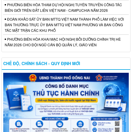
PHƯỜNG BIÊN HÒA THAM DỰ HỘI NGHỊ TUYÊN TRUYỀN CÔNG TÁC
BIÊN GIỚI TRÊN ĐẤT LIỀN VIỆT NAM - CAMPUCHIA NĂM 2026
ĐOÀN KHẢO SÁT ỦY BAN MTTQ VIỆT NAM THÀNH PHỐ LÀM VIỆC VỚI
BAN THƯỜNG TRỰC ỦY BAN MTTQ VIỆT NAM PHƯỜNG VÀ BAN CÔNG
TÁC MẶT TRẬN CÁC KHU PHỐ
PHƯỜNG BIÊN HÒA KHAI MẠC HỘI NGHỊ BỒI DƯỠNG CHÍNH TRỊ HÈ
NĂM 2026 CHO ĐỘI NGŨ CÁN BỘ QUẢN LÝ, GIÁO VIÊN
CHẾ ĐỘ, CHÍNH SÁCH - QUY ĐỊNH MỚI