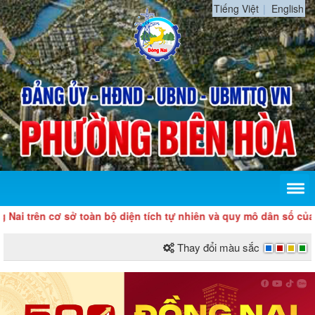
Tiếng Việt
English
n cơ sở toàn bộ diện tích tự nhiên và quy mô dân số của tỉnh Đ
Thay đổi màu sắc