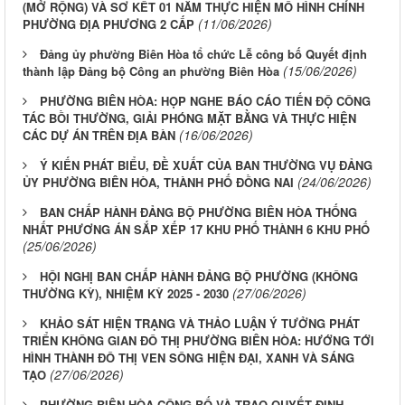
(MỞ RỘNG) VÀ SƠ KẾT 01 NĂM THỰC HIỆN MÔ HÌNH CHÍNH
(11/06/2026)
PHƯỜNG ĐỊA PHƯƠNG 2 CẤP
Đảng ủy phường Biên Hòa tổ chức Lễ công bố Quyết định
(15/06/2026)
thành lập Đảng bộ Công an phường Biên Hòa
PHƯỜNG BIÊN HÒA: HỌP NGHE BÁO CÁO TIẾN ĐỘ CÔNG
TÁC BỒI THƯỜNG, GIẢI PHÓNG MẶT BẰNG VÀ THỰC HIỆN
(16/06/2026)
CÁC DỰ ÁN TRÊN ĐỊA BÀN
Ý KIẾN PHÁT BIỂU, ĐỀ XUẤT CỦA BAN THƯỜNG VỤ ĐẢNG
(24/06/2026)
ỦY PHƯỜNG BIÊN HÒA, THÀNH PHỐ ĐỒNG NAI
BAN CHẤP HÀNH ĐẢNG BỘ PHƯỜNG BIÊN HÒA THỐNG
NHẤT PHƯƠNG ÁN SẮP XẾP 17 KHU PHỐ THÀNH 6 KHU PHỐ
(25/06/2026)
HỘI NGHỊ BAN CHẤP HÀNH ĐẢNG BỘ PHƯỜNG (KHÔNG
(27/06/2026)
THƯỜNG KỲ), NHIỆM KỲ 2025 - 2030
KHẢO SÁT HIỆN TRẠNG VÀ THẢO LUẬN Ý TƯỞNG PHÁT
TRIỂN KHÔNG GIAN ĐÔ THỊ PHƯỜNG BIÊN HÒA: HƯỚNG TỚI
HÌNH THÀNH ĐÔ THỊ VEN SÔNG HIỆN ĐẠI, XANH VÀ SÁNG
(27/06/2026)
TẠO
PHƯỜNG BIÊN HÒA CÔNG BỐ VÀ TRAO QUYẾT ĐỊNH