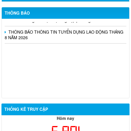
Thông báo kết quả kiểm tra điều kiện, tiêu chuẩn dự tuyển viên
chức vòng 1; triệu tập thí sinh tham dự vòng 2 kỳ thi tuyển dụng
THÔNG BÁO
viên chức Trung tâm Dịch vụ tổng hợp phường Biên Hòa
THÔNG BÁO THÔNG TIN TUYỂN DỤNG LAO ĐỘNG THÁNG
8 NĂM 2026
THỐNG KÊ TRUY CẬP
Hôm nay