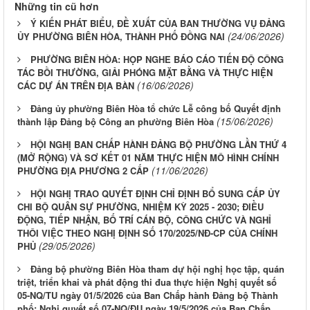
Những tin cũ hơn
Ý KIẾN PHÁT BIỂU, ĐỀ XUẤT CỦA BAN THƯỜNG VỤ ĐẢNG
(24/06/2026)
ỦY PHƯỜNG BIÊN HÒA, THÀNH PHỐ ĐỒNG NAI
PHƯỜNG BIÊN HÒA: HỌP NGHE BÁO CÁO TIẾN ĐỘ CÔNG
TÁC BỒI THƯỜNG, GIẢI PHÓNG MẶT BẰNG VÀ THỰC HIỆN
(16/06/2026)
CÁC DỰ ÁN TRÊN ĐỊA BÀN
Đảng ủy phường Biên Hòa tổ chức Lễ công bố Quyết định
(15/06/2026)
thành lập Đảng bộ Công an phường Biên Hòa
HỘI NGHỊ BAN CHẤP HÀNH ĐẢNG BỘ PHƯỜNG LẦN THỨ 4
(MỞ RỘNG) VÀ SƠ KẾT 01 NĂM THỰC HIỆN MÔ HÌNH CHÍNH
(11/06/2026)
PHƯỜNG ĐỊA PHƯƠNG 2 CẤP
HỘI NGHỊ TRAO QUYẾT ĐỊNH CHỈ ĐỊNH BỔ SUNG CẤP ỦY
CHI BỘ QUÂN SỰ PHƯỜNG, NHIỆM KỲ 2025 - 2030; ĐIỀU
ĐỘNG, TIẾP NHẬN, BỐ TRÍ CÁN BỘ, CÔNG CHỨC VÀ NGHỈ
THÔI VIỆC THEO NGHỊ ĐỊNH SỐ 170/2025/NĐ-CP CỦA CHÍNH
(29/05/2026)
PHỦ
Đảng bộ phường Biên Hòa tham dự hội nghị học tập, quán
triệt, triển khai và phát động thi đua thực hiện Nghị quyết số
05-NQ/TU ngày 01/5/2026 của Ban Chấp hành Đảng bộ Thành
phố; Nghị quyết số 07-NQ/ĐU ngày 19/5/2026 của Ban Chấp