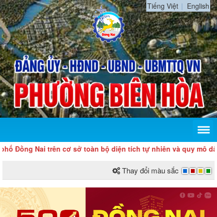
Tiếng Việt
English
g Nai trên cơ sở toàn bộ diện tích tự nhiên và quy mô dân số c
Thay đổi màu sắc