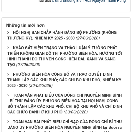
Tác giả:
UBND phường Biên Hòa Nguyễn Thanh Hùng
Những tin mới hơn
HỘI NGHỊ BAN CHẤP HÀNH ĐẢNG BỘ PHƯỜNG (KHÔNG
(27/06/2026)
THƯỜNG KỲ), NHIỆM KỲ 2025 - 2030
KHẢO SÁT HIỆN TRẠNG VÀ THẢO LUẬN Ý TƯỞNG PHÁT
TRIỂN KHÔNG GIAN ĐÔ THỊ PHƯỜNG BIÊN HÒA: HƯỚNG TỚI
HÌNH THÀNH ĐÔ THỊ VEN SÔNG HIỆN ĐẠI, XANH VÀ SÁNG
(27/06/2026)
TẠO
PHƯỜNG BIÊN HÒA CÔNG BỐ VÀ TRAO QUYẾT ĐỊNH
THÀNH LẬP CÁC KHU PHỐ; CÁC CHI BỘ KHU PHỐ, NHIỆM KỲ
(30/06/2026)
2025 - 2030
TOÀN VĂN PHÁT BIỂU CỦA ĐỒNG CHÍ NGUYỄN MINH BÌNH
- BÍ THƯ ĐẢNG ỦY PHƯỜNG BIÊN HÒA TẠI HỘI NGHỊ CÔNG
BỐ THÀNH LẬP CÁC KHU PHỐ, CHI BỘ KHU PHỐ VÀ CHỈ ĐỊNH
(30/06/2026)
CÁC CHỨC DANH Ở KHU PHỐ
TOÀN VĂN BÀI PHÁT BIỂU CHỈ ĐẠO CỦA ĐỒNG CHÍ BÍ THƯ
ĐẢNG ỦY PHƯỜNG BIÊN HÒA NGUYỄN MINH BÌNH tại Buổi ra