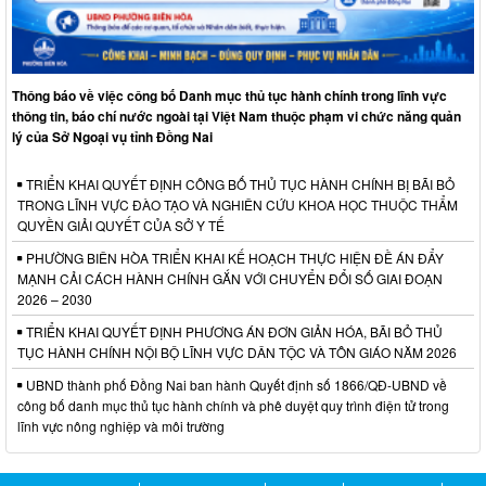
Thông báo về việc công bố Danh mục thủ tục hành chính trong lĩnh vực
thông tin, báo chí nước ngoài tại Việt Nam thuộc phạm vi chức năng quản
lý của Sở Ngoại vụ tỉnh Đồng Nai
TRIỂN KHAI QUYẾT ĐỊNH CÔNG BỐ THỦ TỤC HÀNH CHÍNH BỊ BÃI BỎ
TRONG LĨNH VỰC ĐÀO TẠO VÀ NGHIÊN CỨU KHOA HỌC THUỘC THẨM
QUYỀN GIẢI QUYẾT CỦA SỞ Y TẾ
PHƯỜNG BIÊN HÒA TRIỂN KHAI KẾ HOẠCH THỰC HIỆN ĐỀ ÁN ĐẨY
MẠNH CẢI CÁCH HÀNH CHÍNH GẮN VỚI CHUYỂN ĐỔI SỐ GIAI ĐOẠN
2026 – 2030
TRIỂN KHAI QUYẾT ĐỊNH PHƯƠNG ÁN ĐƠN GIẢN HÓA, BÃI BỎ THỦ
TỤC HÀNH CHÍNH NỘI BỘ LĨNH VỰC DÂN TỘC VÀ TÔN GIÁO NĂM 2026
UBND thành phố Đồng Nai ban hành Quyết định số 1866/QĐ-UBND về
công bố danh mục thủ tục hành chính và phê duyệt quy trình điện tử trong
lĩnh vực nông nghiệp và môi trường