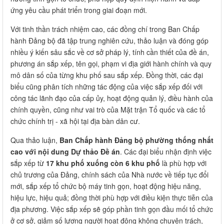
ứng yêu cầu phát triển trong giai đoạn mới.
Với tinh thần trách nhiệm cao, các đồng chí trong Ban Chấp
hành Đảng bộ đã tập trung nghiên cứu, thảo luận và đóng góp
nhiều ý kiến sâu sắc về cơ sở pháp lý, tính cần thiết của đề án,
phương án sắp xếp, tên gọi, phạm vi địa giới hành chính và quy
mô dân số của từng khu phố sau sắp xếp. Đồng thời, các đại
biểu cũng phân tích những tác động của việc sắp xếp đối với
công tác lãnh đạo của cấp ủy, hoạt động quản lý, điều hành của
chính quyền, cũng như vai trò của Mặt trận Tổ quốc và các tổ
chức chính trị - xã hội tại địa bàn dân cư.
Qua thảo luận,
Ban Chấp hành Đảng bộ phường thống nhất
cao với nội dung Dự thảo Đề án
. Các đại biểu nhận định việc
sắp xếp từ
17 khu phố xuống còn 6 khu phố
là phù hợp với
chủ trương của Đảng, chính sách của Nhà nước về tiếp tục đổi
mới, sắp xếp tổ chức bộ máy tinh gọn, hoạt động hiệu năng,
hiệu lực, hiệu quả; đồng thời phù hợp với điều kiện thực tiễn của
địa phương. Việc sắp xếp sẽ góp phần tinh gọn đầu mối tổ chức
ở cơ sở, giảm số lượng người hoạt động không chuyên trách,