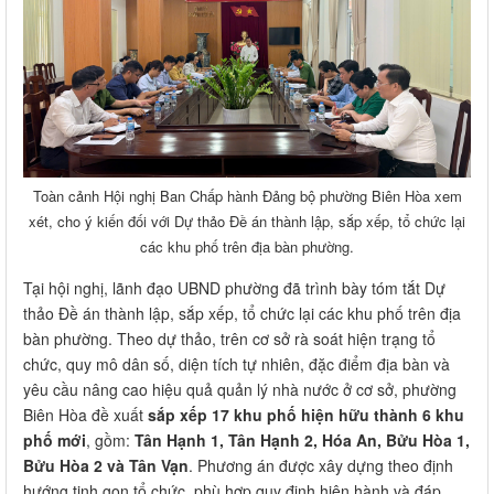
Toàn cảnh Hội nghị Ban Chấp hành Đảng bộ phường Biên Hòa xem
xét, cho ý kiến đối với Dự thảo Đề án thành lập, sắp xếp, tổ chức lại
các khu phố trên địa bàn phường.
Tại hội nghị, lãnh đạo UBND phường đã trình bày tóm tắt Dự
thảo Đề án thành lập, sắp xếp, tổ chức lại các khu phố trên địa
bàn phường. Theo dự thảo, trên cơ sở rà soát hiện trạng tổ
chức, quy mô dân số, diện tích tự nhiên, đặc điểm địa bàn và
yêu cầu nâng cao hiệu quả quản lý nhà nước ở cơ sở, phường
Biên Hòa đề xuất
sắp xếp 17 khu phố hiện hữu thành 6 khu
phố mới
, gồm:
Tân Hạnh 1, Tân Hạnh 2, Hóa An, Bửu Hòa 1,
Bửu Hòa 2 và Tân Vạn
. Phương án được xây dựng theo định
hướng tinh gọn tổ chức, phù hợp quy định hiện hành và đáp