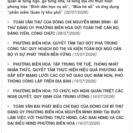
quân đi từng ngõ, gõ từng nhà, rà từng địa chỉ thực hiện
phong trào “Bình dân học vụ số”, “Mùa hè số” và ứng dụng
(02/07/2026)
“phần mềm Quản lý khu phố”
TOÀN VĂN THƯ CỦA ĐỒNG CHÍ NGUYỄN MINH BÌNH - BÍ
THƯ ĐẢNG ỦY PHƯỜNG BIÊN HÒA GỬI TOÀN THỂ CÁN BỘ,
(08/07/2026)
ĐẢNG VIÊN, CÔNG CHỨC
PHƯỜNG BIÊN HÒA: QUYẾT TÂM TẠO ĐỘT PHÁ TRONG
CÔNG TÁC QUY HOẠCH ĐÔ THỊ VÀ KIỆN TOÀN ĐỘI NGŨ CÁN
(15/07/2026)
BỘ VÌ SỰ PHÁT TRIỂN BỀN VỮNG
PHƯỜNG BIÊN HÒA: TẬP TRUNG TRÍ TUỆ, THỐNG NHẤT
NHẬN THỨC, QUYẾT TÂM THỰC HIỆN HIỆU QUẢ PHƯƠNG ÁN
SẮP XẾP MẠNG LƯỚI CÁC CƠ SỞ GIÁO DỤC MẦM NON, PHỔ
(15/07/2026)
THÔNG CÔNG LẬP TRÊN ĐỊA BÀN
PHƯỜNG BIÊN HÒA: TỔ CHỨC HỘI NGHỊ QUÁN TRIỆT CÁC
(16/07/2026)
NGHỊ QUYẾT, QUY ĐỊNH CỦA TRUNG ƯƠNG
TOÀN VĂN BÀI PHÁT BIỂU CHỈ ĐẠO CỦA ĐỒNG CHÍ BÍ THƯ
ĐẢNG ỦY PHƯỜNG BIÊN HÒA NGUYỄN MINH BÌNH TẠI BUỔI
LÀM VIỆC VỚI THƯỜNG TRỰC HĐND, CÁC BAN HĐND VÀ CÁC
(16/07/2026)
ĐẠI BIỂU HĐND PHƯỜNG BIÊN HÒA