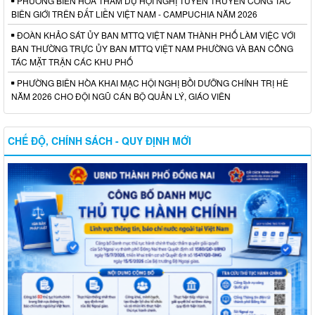
PHƯỜNG BIÊN HÒA THAM DỰ HỘI NGHỊ TUYÊN TRUYỀN CÔNG TÁC
BIÊN GIỚI TRÊN ĐẤT LIỀN VIỆT NAM - CAMPUCHIA NĂM 2026
ĐOÀN KHẢO SÁT ỦY BAN MTTQ VIỆT NAM THÀNH PHỐ LÀM VIỆC VỚI
BAN THƯỜNG TRỰC ỦY BAN MTTQ VIỆT NAM PHƯỜNG VÀ BAN CÔNG
TÁC MẶT TRẬN CÁC KHU PHỐ
PHƯỜNG BIÊN HÒA KHAI MẠC HỘI NGHỊ BỒI DƯỠNG CHÍNH TRỊ HÈ
NĂM 2026 CHO ĐỘI NGŨ CÁN BỘ QUẢN LÝ, GIÁO VIÊN
CHẾ ĐỘ, CHÍNH SÁCH - QUY ĐỊNH MỚI