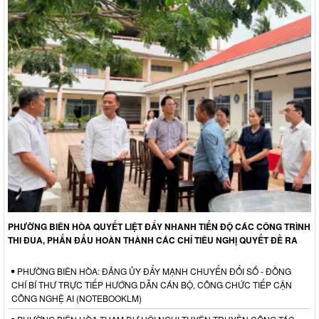
PHƯỜNG BIÊN HÒA QUYẾT LIỆT ĐẨY NHANH TIẾN ĐỘ CÁC CÔNG TRÌNH
THI ĐUA, PHẤN ĐẤU HOÀN THÀNH CÁC CHỈ TIÊU NGHỊ QUYẾT ĐỀ RA
PHƯỜNG BIÊN HÒA: ĐẢNG ỦY ĐẨY MẠNH CHUYỂN ĐỔI SỐ - ĐỒNG
CHÍ BÍ THƯ TRỰC TIẾP HƯỚNG DẪN CÁN BỘ, CÔNG CHỨC TIẾP CẬN
CÔNG NGHỆ AI (NOTEBOOKLM)