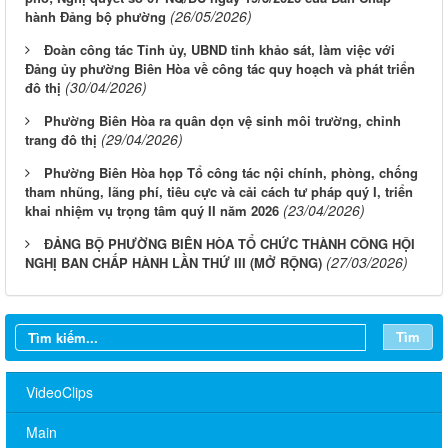
(26/05/2026)
hành Đảng bộ phường
Đoàn công tác Tỉnh ủy, UBND tỉnh khảo sát, làm việc với
Đảng ủy phường Biên Hòa về công tác quy hoạch và phát triển
(30/04/2026)
đô thị
Phường Biên Hòa ra quân dọn vệ sinh môi trường, chỉnh
(29/04/2026)
trang đô thị
Phường Biên Hòa họp Tổ công tác nội chính, phòng, chống
tham nhũng, lãng phí, tiêu cực và cải cách tư pháp quý I, triển
(23/04/2026)
khai nhiệm vụ trọng tâm quý II năm 2026
ĐẢNG BỘ PHƯỜNG BIÊN HÒA TỔ CHỨC THÀNH CÔNG HỘI
(27/03/2026)
NGHỊ BAN CHẤP HÀNH LẦN THỨ III (MỞ RỘNG)
Thông báo mời người cao tuổi tham gia Chương trình khám sức
Tìm
khỏe miễn phí năm 2026
Về việc đăng tải Báo cáo tiếp thu, giải trình ý kiến góp ý đối với
VideoClips
nhiệm vụ đồ án quy hoạch phân khu đô thị tỷ lệ 1/2.000 phường
Biên Hòa, thành phố Đồng Nai
Main