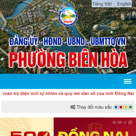
Tiếng Việt
English
ộ diện tích tự nhiên và quy mô dân số của tỉnh Đồng Nai. Thành
Thay đổi màu sắc