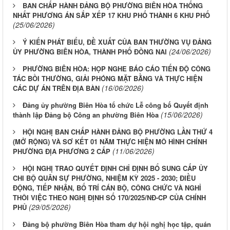
BAN CHẤP HÀNH ĐẢNG BỘ PHƯỜNG BIÊN HÒA THỐNG
NHẤT PHƯƠNG ÁN SẮP XẾP 17 KHU PHỐ THÀNH 6 KHU PHỐ
(25/06/2026)
Ý KIẾN PHÁT BIỂU, ĐỀ XUẤT CỦA BAN THƯỜNG VỤ ĐẢNG
(24/06/2026)
ỦY PHƯỜNG BIÊN HÒA, THÀNH PHỐ ĐỒNG NAI
PHƯỜNG BIÊN HÒA: HỌP NGHE BÁO CÁO TIẾN ĐỘ CÔNG
TÁC BỒI THƯỜNG, GIẢI PHÓNG MẶT BẰNG VÀ THỰC HIỆN
(16/06/2026)
CÁC DỰ ÁN TRÊN ĐỊA BÀN
Đảng ủy phường Biên Hòa tổ chức Lễ công bố Quyết định
(15/06/2026)
thành lập Đảng bộ Công an phường Biên Hòa
HỘI NGHỊ BAN CHẤP HÀNH ĐẢNG BỘ PHƯỜNG LẦN THỨ 4
(MỞ RỘNG) VÀ SƠ KẾT 01 NĂM THỰC HIỆN MÔ HÌNH CHÍNH
(11/06/2026)
PHƯỜNG ĐỊA PHƯƠNG 2 CẤP
HỘI NGHỊ TRAO QUYẾT ĐỊNH CHỈ ĐỊNH BỔ SUNG CẤP ỦY
CHI BỘ QUÂN SỰ PHƯỜNG, NHIỆM KỲ 2025 - 2030; ĐIỀU
ĐỘNG, TIẾP NHẬN, BỐ TRÍ CÁN BỘ, CÔNG CHỨC VÀ NGHỈ
THÔI VIỆC THEO NGHỊ ĐỊNH SỐ 170/2025/NĐ-CP CỦA CHÍNH
(29/05/2026)
PHỦ
Đảng bộ phường Biên Hòa tham dự hội nghị học tập, quán