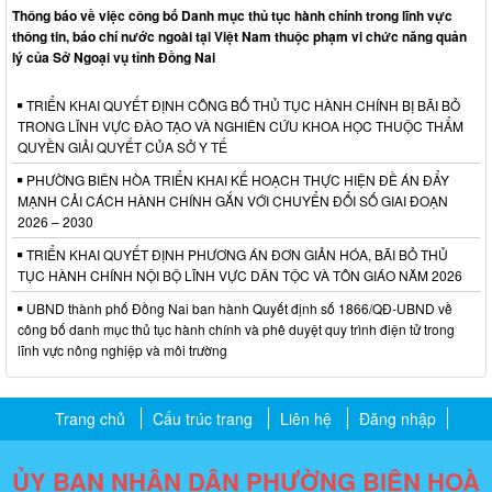
Thông báo về việc công bố Danh mục thủ tục hành chính trong lĩnh vực
thông tin, báo chí nước ngoài tại Việt Nam thuộc phạm vi chức năng quản
lý của Sở Ngoại vụ tỉnh Đồng Nai
TRIỂN KHAI QUYẾT ĐỊNH CÔNG BỐ THỦ TỤC HÀNH CHÍNH BỊ BÃI BỎ
TRONG LĨNH VỰC ĐÀO TẠO VÀ NGHIÊN CỨU KHOA HỌC THUỘC THẨM
QUYỀN GIẢI QUYẾT CỦA SỞ Y TẾ
PHƯỜNG BIÊN HÒA TRIỂN KHAI KẾ HOẠCH THỰC HIỆN ĐỀ ÁN ĐẨY
MẠNH CẢI CÁCH HÀNH CHÍNH GẮN VỚI CHUYỂN ĐỔI SỐ GIAI ĐOẠN
2026 – 2030
TRIỂN KHAI QUYẾT ĐỊNH PHƯƠNG ÁN ĐƠN GIẢN HÓA, BÃI BỎ THỦ
TỤC HÀNH CHÍNH NỘI BỘ LĨNH VỰC DÂN TỘC VÀ TÔN GIÁO NĂM 2026
UBND thành phố Đồng Nai ban hành Quyết định số 1866/QĐ-UBND về
công bố danh mục thủ tục hành chính và phê duyệt quy trình điện tử trong
lĩnh vực nông nghiệp và môi trường
Trang chủ
Cấu trúc trang
Liên hệ
Đăng nhập
ỦY BAN NHÂN DÂN PHƯỜNG BIÊN HOÀ