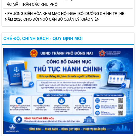
TÁC MẶT TRẬN CÁC KHU PHỐ
PHƯỜNG BIÊN HÒA KHAI MẠC HỘI NGHỊ BỒI DƯỠNG CHÍNH TRỊ HÈ
NĂM 2026 CHO ĐỘI NGŨ CÁN BỘ QUẢN LÝ, GIÁO VIÊN
CHẾ ĐỘ, CHÍNH SÁCH - QUY ĐỊNH MỚI