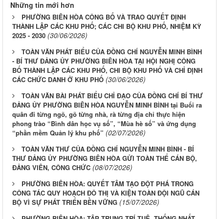
Những tin mới hơn
PHƯỜNG BIÊN HÒA CÔNG BỐ VÀ TRAO QUYẾT ĐỊNH
THÀNH LẬP CÁC KHU PHỐ; CÁC CHI BỘ KHU PHỐ, NHIỆM KỲ
(30/06/2026)
2025 - 2030
TOÀN VĂN PHÁT BIỂU CỦA ĐỒNG CHÍ NGUYỄN MINH BÌNH
- BÍ THƯ ĐẢNG ỦY PHƯỜNG BIÊN HÒA TẠI HỘI NGHỊ CÔNG
BỐ THÀNH LẬP CÁC KHU PHỐ, CHI BỘ KHU PHỐ VÀ CHỈ ĐỊNH
(30/06/2026)
CÁC CHỨC DANH Ở KHU PHỐ
TOÀN VĂN BÀI PHÁT BIỂU CHỈ ĐẠO CỦA ĐỒNG CHÍ BÍ THƯ
ĐẢNG ỦY PHƯỜNG BIÊN HÒA NGUYỄN MINH BÌNH tại Buổi ra
quân đi từng ngõ, gõ từng nhà, rà từng địa chỉ thực hiện
phong trào “Bình dân học vụ số”, “Mùa hè số” và ứng dụng
(02/07/2026)
“phần mềm Quản lý khu phố”
TOÀN VĂN THƯ CỦA ĐỒNG CHÍ NGUYỄN MINH BÌNH - BÍ
THƯ ĐẢNG ỦY PHƯỜNG BIÊN HÒA GỬI TOÀN THỂ CÁN BỘ,
(08/07/2026)
ĐẢNG VIÊN, CÔNG CHỨC
PHƯỜNG BIÊN HÒA: QUYẾT TÂM TẠO ĐỘT PHÁ TRONG
CÔNG TÁC QUY HOẠCH ĐÔ THỊ VÀ KIỆN TOÀN ĐỘI NGŨ CÁN
(15/07/2026)
BỘ VÌ SỰ PHÁT TRIỂN BỀN VỮNG
PHƯỜNG BIÊN HÒA: TẬP TRUNG TRÍ TUỆ, THỐNG NHẤT