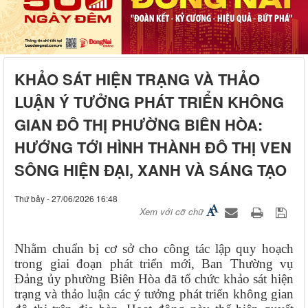
KHẢO SÁT HIỆN TRẠNG VÀ THẢO
LUẬN Ý TƯỞNG PHÁT TRIỂN KHÔNG
GIAN ĐÔ THỊ PHƯỜNG BIÊN HÒA:
HƯỚNG TỚI HÌNH THÀNH ĐÔ THỊ VEN
SÔNG HIỆN ĐẠI, XANH VÀ SÁNG TẠO
Thứ bảy - 27/06/2026 16:48
Xem với cỡ chữ
Nhằm chuẩn bị cơ sở cho công tác lập quy hoạch
trong giai đoạn phát triển mới, Ban Thường vụ
Đảng ủy phường Biên Hòa đã tổ chức khảo sát hiện
trạng và thảo luận các ý tưởng phát triển không gian