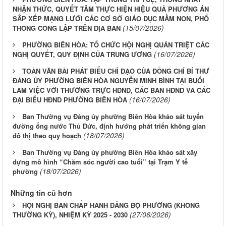
NHẬN THỨC, QUYẾT TÂM THỰC HIỆN HIỆU QUẢ PHƯƠNG ÁN
SẮP XẾP MẠNG LƯỚI CÁC CƠ SỞ GIÁO DỤC MẦM NON, PHỔ
(15/07/2026)
THÔNG CÔNG LẬP TRÊN ĐỊA BÀN
PHƯỜNG BIÊN HÒA: TỔ CHỨC HỘI NGHỊ QUÁN TRIỆT CÁC
(16/07/2026)
NGHỊ QUYẾT, QUY ĐỊNH CỦA TRUNG ƯƠNG
TOÀN VĂN BÀI PHÁT BIỂU CHỈ ĐẠO CỦA ĐỒNG CHÍ BÍ THƯ
ĐẢNG ỦY PHƯỜNG BIÊN HÒA NGUYỄN MINH BÌNH TẠI BUỔI
LÀM VIỆC VỚI THƯỜNG TRỰC HĐND, CÁC BAN HĐND VÀ CÁC
(16/07/2026)
ĐẠI BIỂU HĐND PHƯỜNG BIÊN HÒA
Ban Thường vụ Đảng ủy phường Biên Hòa khảo sát tuyến
đường ống nước Thủ Đức, định hướng phát triển không gian
(18/07/2026)
đô thị theo quy hoạch
Ban Thường vụ Đảng ủy phường Biên Hòa khảo sát xây
dựng mô hình “Chăm sóc người cao tuổi” tại Trạm Y tế
(18/07/2026)
phường
Những tin cũ hơn
HỘI NGHỊ BAN CHẤP HÀNH ĐẢNG BỘ PHƯỜNG (KHÔNG
(27/06/2026)
THƯỜNG KỲ), NHIỆM KỲ 2025 - 2030