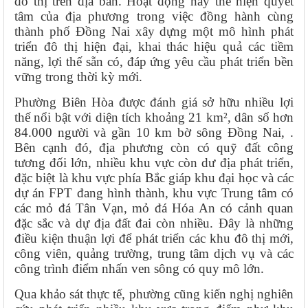
đô thị trên địa bàn. Hoạt động này thể hiện quyết
tâm của địa phương trong việc đồng hành cùng
thành phố Đồng Nai xây dựng một mô hình phát
triển đô thị hiện đại, khai thác hiệu quả các tiềm
năng, lợi thế sẵn có, đáp ứng yêu cầu phát triển bền
vững trong thời kỳ mới.
Phường Biên Hòa được đánh giá sở hữu nhiều lợi
thế nổi bật với diện tích khoảng 21 km², dân số hơn
84.000 người và gần 10 km bờ sông Đồng Nai, .
Bên cạnh đó, địa phương còn có quỹ đất công
tương đối lớn, nhiều khu vực còn dư địa phát triển,
đặc biệt là khu vực phía Bắc giáp khu đại học và các
dự án FPT đang hình thành, khu vực Trung tâm có
các mỏ đá Tân Vạn, mỏ đá Hóa An có cảnh quan
đặc sắc và dự địa đất đai còn nhiều. Đây là những
điều kiện thuận lợi để phát triển các khu đô thị mới,
công viên, quảng trường, trung tâm dịch vụ và các
công trình điểm nhấn ven sông có quy mô lớn.
Qua khảo sát thực tế, phường cũng kiến nghị nghiên