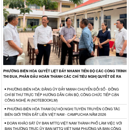
PHƯỜNG BIÊN HÒA QUYẾT LIỆT ĐẨY NHANH TIẾN ĐỘ CÁC CÔNG TRÌNH
THI ĐUA, PHẤN ĐẤU HOÀN THÀNH CÁC CHỈ TIÊU NGHỊ QUYẾT ĐỀ RA
PHƯỜNG BIÊN HÒA: ĐẢNG ỦY ĐẨY MẠNH CHUYỂN ĐỔI SỐ - ĐỒNG
CHÍ BÍ THƯ TRỰC TIẾP HƯỚNG DẪN CÁN BỘ, CÔNG CHỨC TIẾP CẬN
CÔNG NGHỆ AI (NOTEBOOKLM)
PHƯỜNG BIÊN HÒA THAM DỰ HỘI NGHỊ TUYÊN TRUYỀN CÔNG TÁC
BIÊN GIỚI TRÊN ĐẤT LIỀN VIỆT NAM - CAMPUCHIA NĂM 2026
ĐOÀN KHẢO SÁT ỦY BAN MTTQ VIỆT NAM THÀNH PHỐ LÀM VIỆC VỚI
BAN THƯỜNG TRỰC ỦY BAN MTTQ VIỆT NAM PHƯỜNG VÀ BAN CÔNG