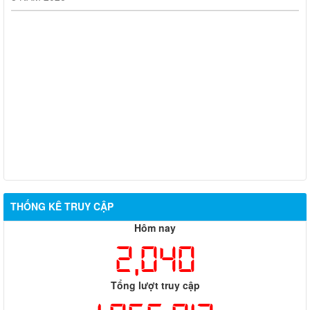
Thông báo mời người cao tuổi tham gia Chương trình khám sức
khỏe miễn phí năm 2026
Về việc đăng tải Báo cáo tiếp thu, giải trình ý kiến góp ý đối với
nhiệm vụ đồ án quy hoạch phân khu đô thị tỷ lệ 1/2.000 phường
Biên Hòa, thành phố Đồng Nai
Thông báo kết quả kiểm tra điều kiện, tiêu chuẩn dự tuyển viên
chức vòng 1; triệu tập thí sinh tham dự vòng 2 kỳ thi tuyển dụng
viên chức Trung tâm Dịch vụ tổng hợp phường Biên Hòa
THÔNG BÁO THÔNG TIN TUYỂN DỤNG LAO ĐỘNG THÁNG
8 NĂM 2026
THỐNG KÊ TRUY CẬP
Hôm nay
2,040
Tổng lượt truy cập