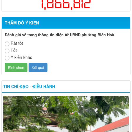
1,866,812
THĂM DÒ Ý KIẾN
Đánh giá về trang thông tin điện tử UBND phường Biên Hoà
Rất tốt
Tốt
Ý kiến khác
TIN CHỈ ĐẠO - ĐIỀU HÀNH