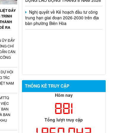
Nghị quyết về Kế hoạch đầu tư công
trung hạn giai đoạn 2026-2030 trên địa
LIỆT ĐẨY
bàn phường Biên Hòa
 TRÌNH
 THÀNH
 ĐỀ RA
 ỦY ĐẨY
ỒNG CHÍ
 DẪN CÁN
 CÔNG
DỰ HỘI
G TÁC
VIỆT NAM
THỐNG KÊ TRUY CẬP
Hôm nay
 MTTQ
881
 VIỆC
 BAN
À BAN
Tổng lượt truy cập
 KHU