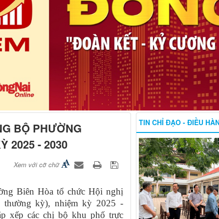
TIN CHỈ ĐẠO - ĐIỀU HÀ
ẢNG BỘ PHƯỜNG
 2025 - 2030
Xem với cỡ chữ
ờng Biên Hòa tổ chức Hội nghị
thường kỳ), nhiệm kỳ 2025 -
p xếp các chị bộ khu phố trực