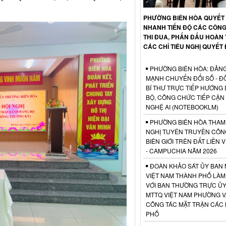
PHƯỜNG BIÊN HÒA QUYẾT 
NHANH TIẾN ĐỘ CÁC CÔNG
THI ĐUA, PHẤN ĐẤU HOÀN
CÁC CHỈ TIÊU NGHỊ QUYẾT
PHƯỜNG BIÊN HÒA: ĐẢNG
MẠNH CHUYỂN ĐỔI SỐ - Đ
BÍ THƯ TRỰC TIẾP HƯỚNG
BỘ, CÔNG CHỨC TIẾP CẬN
NGHỆ AI (NOTEBOOKLM)
PHƯỜNG BIÊN HÒA THAM 
NGHỊ TUYÊN TRUYỀN CÔN
BIÊN GIỚI TRÊN ĐẤT LIỀN 
- CAMPUCHIA NĂM 2026
ĐOÀN KHẢO SÁT ỦY BAN
VIỆT NAM THÀNH PHỐ LÀM
VỚI BAN THƯỜNG TRỰC ỦY
MTTQ VIỆT NAM PHƯỜNG V
CÔNG TÁC MẶT TRẬN CÁC
PHỐ