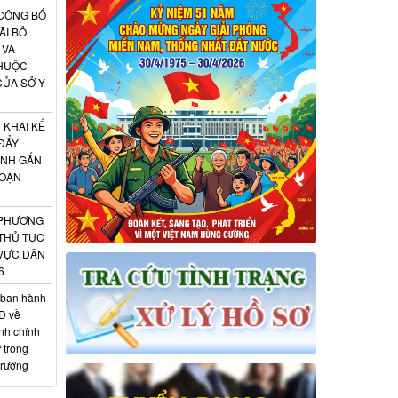
 CÔNG BỐ
ÃI BỎ
 VÀ
THUỘC
CỦA SỞ Y
 KHAI KẾ
ĐẨY
ÍNH GẮN
ĐOẠN
 PHƯƠNG
 THỦ TỤC
 VỰC DÂN
6
 ban hành
D về
nh chính
 trong
trường