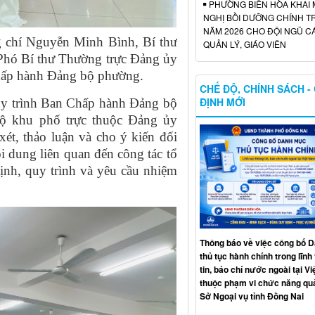
PHƯỜNG BIÊN HÒA KHAI 
NGHỊ BỒI DƯỠNG CHÍNH TR
NĂM 2026 CHO ĐỘI NGŨ C
g chí Nguyễn Minh Bình, Bí thư
QUẢN LÝ, GIÁO VIÊN
Phó Bí thư Thường trực Đảng ủy
hấp hành Đảng bộ phường.
CHẾ ĐỘ, CHÍNH SÁCH -
ĐỊNH MỚI
ủy trình Ban Chấp hành Đảng bộ
bộ khu phố trực thuộc Đảng ủy
t, thảo luận và cho ý kiến đối
i dung liên quan đến công tác tổ
nh, quy trình và yêu cầu nhiệm
Thông báo về việc công bố 
thủ tục hành chính trong lĩn
tin, báo chí nước ngoài tại V
thuộc phạm vi chức năng quả
Sở Ngoại vụ tỉnh Đồng Nai