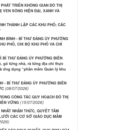
PHÁT TRIỂN KHÔNG GIAN ĐÔ THỊ
 VEN SÔNG HIỆN ĐẠI, XANH VÀ
NH THÀNH LẬP CÁC KHU PHỐ; CÁC
)
NH BÌNH - BÍ THƯ ĐẢNG ỦY PHƯỜNG
HU PHỐ, CHI BỘ KHU PHỐ VÀ CHỈ
HÍ BÍ THƯ ĐẢNG ỦY PHƯỜNG BIÊN
 gõ từng nhà, rà từng địa chỉ thực
 và ứng dụng “phần mềm Quản lý khu
H - BÍ THƯ ĐẢNG ỦY PHƯỜNG BIÊN
(08/07/2026)
ỨC
RONG CÔNG TÁC QUY HOẠCH ĐÔ THỊ
(15/07/2026)
 BỀN VỮNG
G NHẤT NHẬN THỨC, QUYẾT TÂM
LƯỚI CÁC CƠ SỞ GIÁO DỤC MẦM
2026)