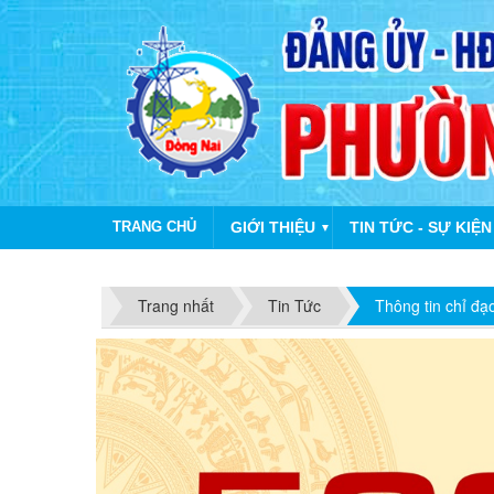
TRANG CHỦ
GIỚI THIỆU
TIN TỨC - SỰ KIỆN
▼
Trang nhất
Tin Tức
Thông tin chỉ đạ