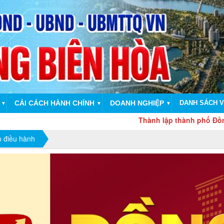
CẢI CÁCH HÀNH CHÍNH
DOANH NGHIỆP
DANH SÁCH V
▼
▼
▼
Thành lập thành phố Đồng Nai trên c
o điều hành