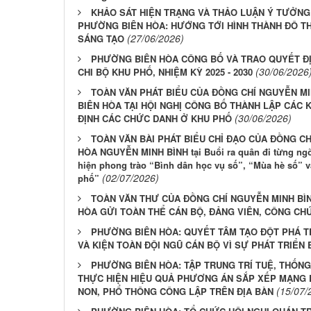
KHẢO SÁT HIỆN TRẠNG VÀ THẢO LUẬN Ý TƯỞNG 
PHƯỜNG BIÊN HÒA: HƯỚNG TỚI HÌNH THÀNH ĐÔ THỊ
(27/06/2026)
SÁNG TẠO
PHƯỜNG BIÊN HÒA CÔNG BỐ VÀ TRAO QUYẾT ĐỊ
(30/06/2026
CHI BỘ KHU PHỐ, NHIỆM KỲ 2025 - 2030
TOÀN VĂN PHÁT BIỂU CỦA ĐỒNG CHÍ NGUYỄN MI
BIÊN HÒA TẠI HỘI NGHỊ CÔNG BỐ THÀNH LẬP CÁC K
(30/06/2026)
ĐỊNH CÁC CHỨC DANH Ở KHU PHỐ
TOÀN VĂN BÀI PHÁT BIỂU CHỈ ĐẠO CỦA ĐỒNG C
HÒA NGUYỄN MINH BÌNH tại Buổi ra quân đi từng ngõ,
hiện phong trào “Bình dân học vụ số”, “Mùa hè số”
(02/07/2026)
phố”
TOÀN VĂN THƯ CỦA ĐỒNG CHÍ NGUYỄN MINH BÌN
HÒA GỬI TOÀN THỂ CÁN BỘ, ĐẢNG VIÊN, CÔNG CH
PHƯỜNG BIÊN HÒA: QUYẾT TÂM TẠO ĐỘT PHÁ T
VÀ KIỆN TOÀN ĐỘI NGŨ CÁN BỘ VÌ SỰ PHÁT TRIỂN
PHƯỜNG BIÊN HÒA: TẬP TRUNG TRÍ TUỆ, THỐN
THỰC HIỆN HIỆU QUẢ PHƯƠNG ÁN SẮP XẾP MẠNG 
(15/07/
NON, PHỔ THÔNG CÔNG LẬP TRÊN ĐỊA BÀN