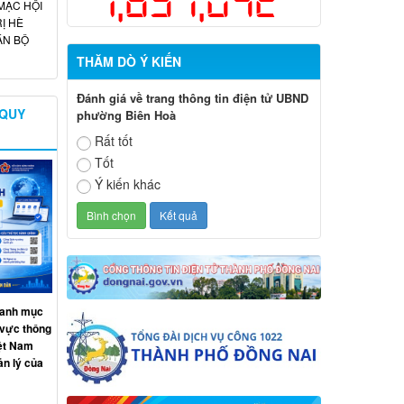
1,857,042
MẠC HỘI
Ị HÈ
ÁN BỘ
THĂM DÒ Ý KIẾN
Đánh giá về trang thông tin điện tử UBND
 QUY
phường Biên Hoà
Rất tốt
Tốt
Ý kiến khác
Danh mục
h vực thông
iệt Nam
n lý của